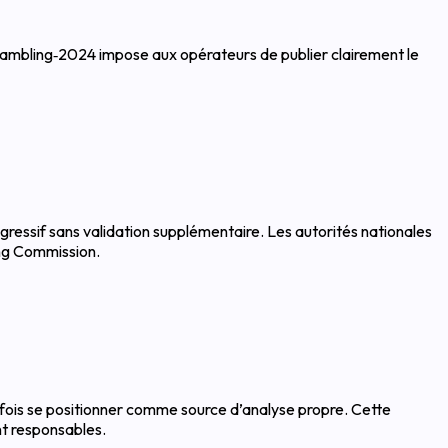
U‑Gambling‑2024 impose aux opérateurs de publier clairement le
gressif sans validation supplémentaire. Les autorités nationales
ing Commission.
efois se positionner comme source d’analyse propre. Cette
nt responsables.