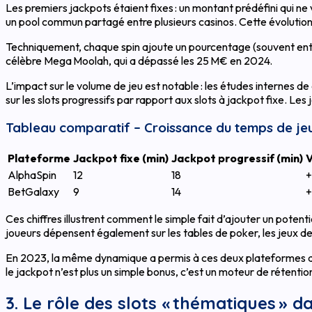
Les premiers jackpots étaient fixes : un montant prédéfini qui ne
un pool commun partagé entre plusieurs casinos. Cette évolution a
Techniquement, chaque spin ajoute un pourcentage (souvent entre 0
célèbre Mega Moolah, qui a dépassé les 25 M€ en 2024.
L’impact sur le volume de jeu est notable : les études internes
sur les slots progressifs par rapport aux slots à jackpot fixe. Le
Tableau comparatif – Croissance du temps de je
Plateforme
Jackpot fixe (min)
Jackpot progressif (min)
V
AlphaSpin
12
18
+
BetGalaxy
9
14
+
Ces chiffres illustrent comment le simple fait d’ajouter un poten
joueurs dépensent également sur les tables de poker, les jeux de l
En 2023, la même dynamique a permis à ces deux plateformes de dé
le jackpot n’est plus un simple bonus, c’est un moteur de rétentio
3. Le rôle des slots « thématiques » 