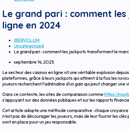
Le grand pari : comment les
ligne en 2024
IBERVOLUM
Uncategorized
Le grand pari : comment les jackpots transforment le marc
septiembre 14, 2025
Le secteur des casinos en ligne vit une véritable explosion depui
plateformes, grâce à leurs jackpots qui attirent à la fois les novi
joueurs recherchent l’adrénaline d’un gain qui peut changer une 
Dans ce contexte, les sites de comparaison comme
https://monl
s’appuyant sur des données publiques et sur les rapports financ
Cet article adopte une méthode comparative : chaque croyance p
n’est pas de décourager les joueurs, mais de leur fournir les cl
sont en place pour un jeu responsable.