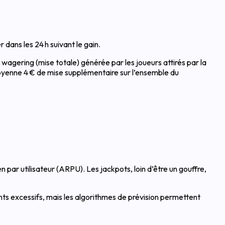
 dans les 24 h suivant le gain.
agering (mise totale) générée par les joueurs attirés par la
 moyenne 4 € de mise supplémentaire sur l’ensemble du
par utilisateur (ARPU). Les jackpots, loin d’être un gouffre,
ents excessifs, mais les algorithmes de prévision permettent