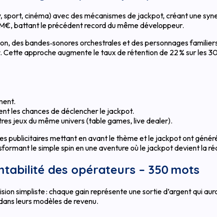
, sport, cinéma) avec des mécanismes de jackpot, créant une synerg
5 M€, battant le précédent record du même développeur.
on, des bandes‑sonores orchestrales et des personnages familiers. 
r. Cette approche augmente le taux de rétention de 22 % sur les 3
ment.
ntent les chances de déclencher le jackpot.
tres jeux du même univers (table games, live dealer).
s publicitaires mettant en avant le thème et le jackpot ont généré 
formant le simple spin en une aventure où le jackpot devient la r
entabilité des opérateurs – 350 mots
ision simpliste : chaque gain représente une sortie d’argent qui aur
 dans leurs modèles de revenu.