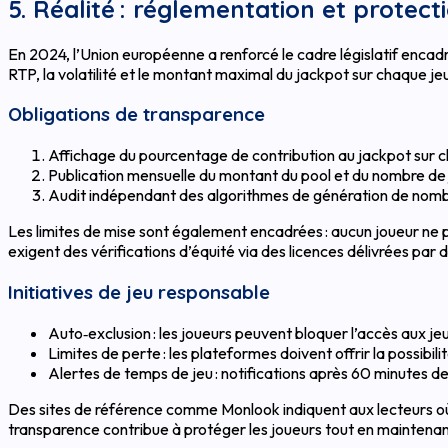
5. Réalité : réglementation et protec
En 2024, l’Union européenne a renforcé le cadre législatif encad
RTP, la volatilité et le montant maximal du jackpot sur chaque je
Obligations de transparence
Affichage du pourcentage de contribution au jackpot sur 
Publication mensuelle du montant du pool et du nombre de
Audit indépendant des algorithmes de génération de nomb
Les limites de mise sont également encadrées : aucun joueur ne p
exigent des vérifications d’équité via des licences délivrées 
Initiatives de jeu responsable
Auto‑exclusion : les joueurs peuvent bloquer l’accès aux j
Limites de perte : les plateformes doivent offrir la possibil
Alertes de temps de jeu : notifications après 60 minutes de
Des sites de référence comme Monlook indiquent aux lecteurs où 
transparence contribue à protéger les joueurs tout en maintena