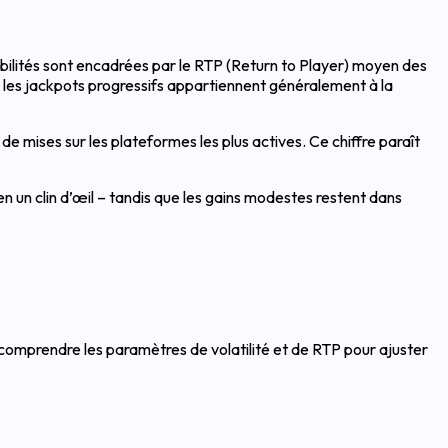
babilités sont encadrées par le RTP (Return to Player) moyen des
et les jackpots progressifs appartiennent généralement à la
 mises sur les plateformes les plus actives. Ce chiffre paraît
 un clin d’œil – tandis que les gains modestes restent dans
nt comprendre les paramètres de volatilité et de RTP pour ajuster