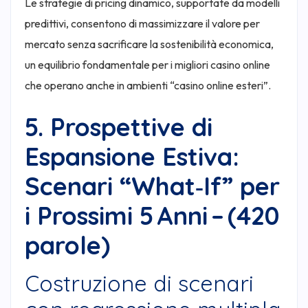
Le strategie di pricing dinamico, supportate da modelli
predittivi, consentono di massimizzare il valore per
mercato senza sacrificare la sostenibilità economica,
un equilibrio fondamentale per i migliori casino online
che operano anche in ambienti “casino online esteri”.
5. Prospettive di
Espansione Estiva:
Scenari “What‑If” per
i Prossimi 5 Anni – (420
parole)
Costruzione di scenari