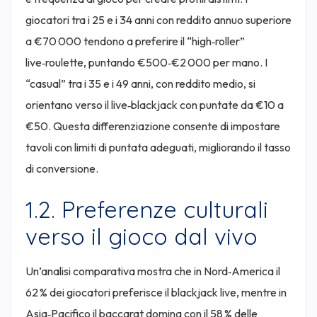
giocatori tra i 25 e i 34 anni con reddito annuo superiore
a €70 000 tendono a preferire il “high‑roller”
live‑roulette, puntando €500‑€2 000 per mano. I
“casual” tra i 35 e i 49 anni, con reddito medio, si
orientano verso il live‑blackjack con puntate da €10 a
€50. Questa differenziazione consente di impostare
tavoli con limiti di puntata adeguati, migliorando il tasso
di conversione.
1.2. Preferenze culturali
verso il gioco dal vivo
Un’analisi comparativa mostra che in Nord‑America il
62 % dei giocatori preferisce il blackjack live, mentre in
Asia‑Pacifico il baccarat domina con il 58 % delle