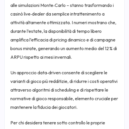
alle simulazioni Monte‑Carlo – stanno trasformando i
casinò live‑dealer da semplice intrattenimento a
attività altamente ottimizzata. I numeri mostrano che,
durante l’estate, la disponibilità di tempo libero
amplifica l’efficacia di pricing dinamico e di campagne
bonus mirate, generando un aumento medio del 12 % di
ARPU rispetto ai mesi invernali.
Un approccio data‑driven consente di scegliere le
varianti di gioco più redditizie, di ridurre i costi operativi
attraverso algoritmi di scheduling e di rispettare le
normative di gioco responsabile, elemento cruciale per
mantenere la fiducia dei giocatori.
Per chi desidera tenere sotto controllo le proprie