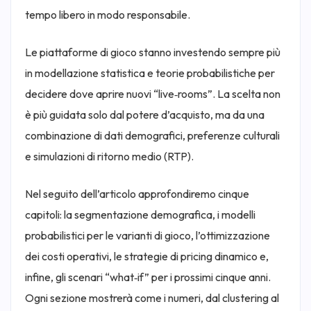
tempo libero in modo responsabile.
Le piattaforme di gioco stanno investendo sempre più
in modellazione statistica e teorie probabilistiche per
decidere dove aprire nuovi “live‑rooms”. La scelta non
è più guidata solo dal potere d’acquisto, ma da una
combinazione di dati demografici, preferenze culturali
e simulazioni di ritorno medio (RTP).
Nel seguito dell’articolo approfondiremo cinque
capitoli: la segmentazione demografica, i modelli
probabilistici per le varianti di gioco, l’ottimizzazione
dei costi operativi, le strategie di pricing dinamico e,
infine, gli scenari “what‑if” per i prossimi cinque anni.
Ogni sezione mostrerà come i numeri, dal clustering al