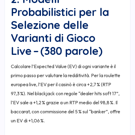
Probabilistici per la
Selezione delle
Varianti di Gioco
Live – (380 parole)
Calcolare l’Expected Value (EV) di ogni variante è il
primo passo per valutare la redditività. Per la roulette
europea live, l’EV per il casinò è circa +2,7 % (RTP
97,3 %). Nel blackjack con regole “dealer hits soft 17”,
l’EV sale a +1,2 % grazie a un RTP medio del 98,8 %. Il
baccarat, con commissione del 5 % sul “banker”, offre
un EV di +1,06 %.