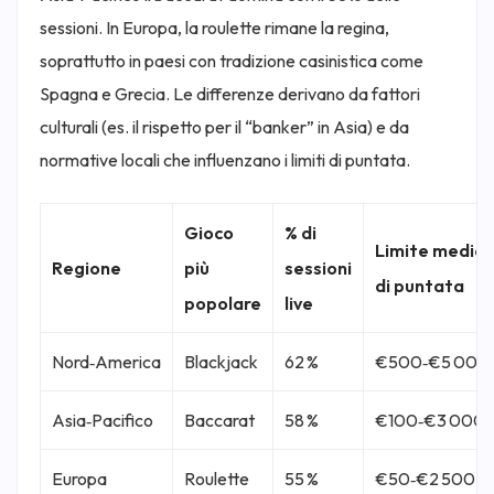
sessioni. In Europa, la roulette rimane la regina,
soprattutto in paesi con tradizione casinistica come
Spagna e Grecia. Le differenze derivano da fattori
culturali (es. il rispetto per il “banker” in Asia) e da
normative locali che influenzano i limiti di puntata.
Gioco
% di
Limite medio
Regione
più
sessioni
di puntata
popolare
live
Nord‑America
Blackjack
62 %
€500‑€5 000
Asia‑Pacifico
Baccarat
58 %
€100‑€3 000
Europa
Roulette
55 %
€50‑€2 500