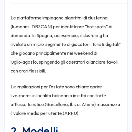
Le piattaforme impiegano algoritmi di clustering
(k‑means, DBSCAN) per identificare “hot spots” di
domanda. In Spagna, ad esempio, il clustering ha
rivelato un micro‑segmento di giocatori “turisti‑digitali”
che giocano principalmente nei weekend di
luglio‑agosto, spingendo gli operatori a lanciare tavoli
con orari flessibili.
Le implicazioni per l’estate sono chiare: aprire
live‑rooms in località balneari o in città con forte
afflusso turistico (Barcellona, Ibiza, Atene) massimizza
il valore medio per utente (ARPU).
2. Modelli