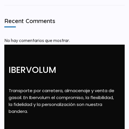
Recent Comments
No hay comentarios que mostrar.
IBERVOLUM
Transporte por carretera, almacenaje y venta de
gasoil. En Ibervolum el compromiso, la flexibilidad,
la fidelidad y la personalización son nuestra
bandera.