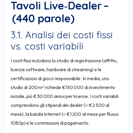
Tavoli Live‑Dealer –
(440 parole)
3.1. Analisi dei costi fissi
vs. costi variabili
I costi fissi includono lo studio di registrazione (affitto,
licenze software, hardware di streaming) e le
certificazioni di gioco responsabile. In media, uno
studio di 200 m² richiede €150 000 di investimento
iniziale, più €30 000 annui per licenze. I costi variabili
comprendono gli stipendi dei dealer (≈ €2 500 al
mese), la banda Internet (≈ €1 200 al mese per flusso
1080p) e le commissioni di pagamento.