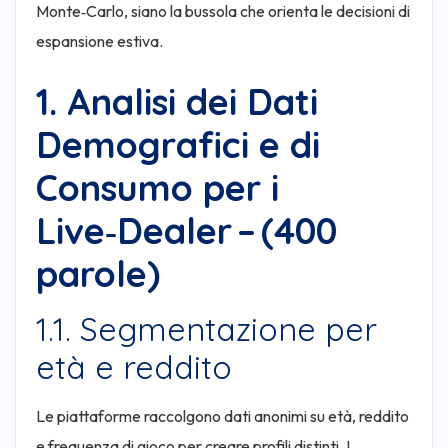
Monte‑Carlo, siano la bussola che orienta le decisioni di
espansione estiva.
1. Analisi dei Dati
Demografici e di
Consumo per i
Live‑Dealer – (400
parole)
1.1. Segmentazione per
età e reddito
Le piattaforme raccolgono dati anonimi su età, reddito
e frequenza di gioco per creare profili distinti. I