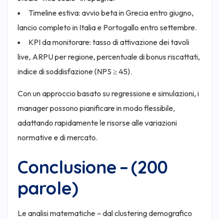
Timeline estiva: avvio beta in Grecia entro giugno,
lancio completo in Italia e Portogallo entro settembre.
KPI da monitorare: tasso di attivazione dei tavoli
live, ARPU per regione, percentuale di bonus riscattati,
indice di soddisfazione (NPS ≥ 45).
Con un approccio basato su regressione e simulazioni, i
manager possono pianificare in modo flessibile,
adattando rapidamente le risorse alle variazioni
normative e di mercato.
Conclusione – (200
parole)
Le analisi matematiche – dal clustering demografico