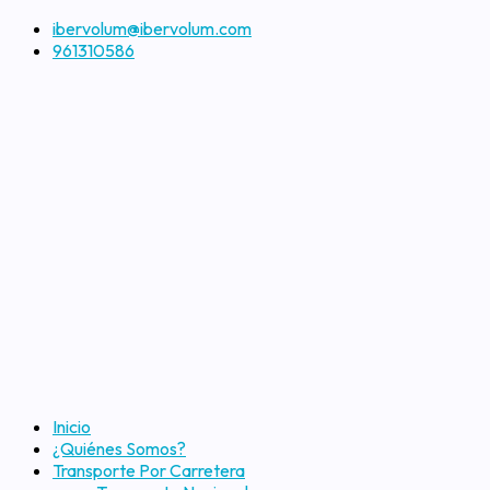
ibervolum@ibervolum.com
961310586
Inicio
¿Quiénes Somos?
Transporte Por Carretera