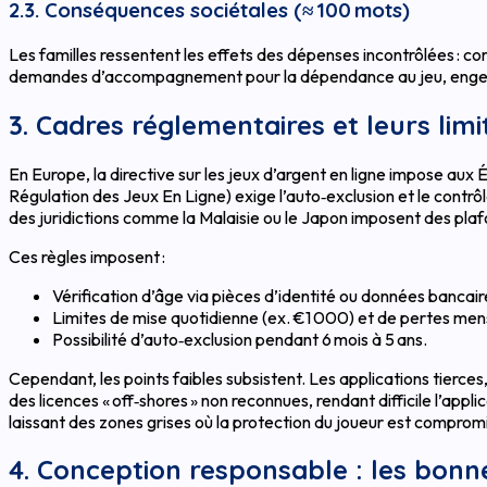
2.3. Conséquences sociétales (≈ 100 mots)
Les familles ressentent les effets des dépenses incontrôlées : 
demandes d’accompagnement pour la dépendance au jeu, engendran
3. Cadres réglementaires et leurs lim
En Europe, la directive sur les jeux d’argent en ligne impose aux 
Régulation des Jeux En Ligne) exige l’auto‑exclusion et le contrô
des juridictions comme la Malaisie ou le Japon imposent des plaf
Ces règles imposent :
Vérification d’âge via pièces d’identité ou données bancair
Limites de mise quotidienne (ex. €1 000) et de pertes men
Possibilité d’auto‑exclusion pendant 6 mois à 5 ans.
Cependant, les points faibles subsistent. Les applications tierce
des licences « off‑shores » non reconnues, rendant difficile l’appl
laissant des zones grises où la protection du joueur est comprom
4. Conception responsable : les bon