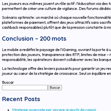
Les joueurs eux‑mêmes jouent un rôle actif : l’éducation via des 
permettent de créer une culture de vigilance. Des forums dédiés 
Scénario optimiste : un marché où chaque nouvelle fonctionnalité 
plateformes de paiement, offrent des jeux attractifs sans sacrifi
cashback responsables) plutôt que de la pression constante à mi
Conclusion – 200 mots
Le mobile a redéfini le paysage de l’iGaming, ouvrant la porte à
protection des joueurs, transparence des RTP, limites de mise – né
responsabilité, les opérateurs doivent collaborer avec les banque
La technologie offre des leviers puissants pour garantir un jeu res
joueur au cœur de la stratégie de croissance. Seul un équilibre e
Buscar
Buscar
Recent Posts
Strategie avanzate per vincere ai giochi da casinò