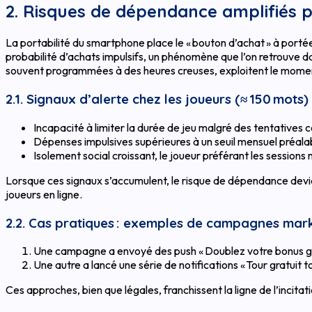
2. Risques de dépendance amplifiés p
La portabilité du smartphone place le « bouton d’achat » à port
probabilité d’achats impulsifs, un phénomène que l’on retrouve dan
souvent programmées à des heures creuses, exploitent le moment 
2.1. Signaux d’alerte chez les joueurs (≈ 150 mots)
Incapacité à limiter la durée de jeu malgré des tentatives 
Dépenses impulsives supérieures à un seuil mensuel préala
Isolement social croissant, le joueur préférant les sessions 
Lorsque ces signaux s’accumulent, le risque de dépendance devient
joueurs en ligne.
2.2. Cas pratiques : exemples de campagnes mark
Une campagne a envoyé des push « Doublez votre bonus gratu
Une autre a lancé une série de notifications « Tour gratuit
Ces approches, bien que légales, franchissent la ligne de l’incita