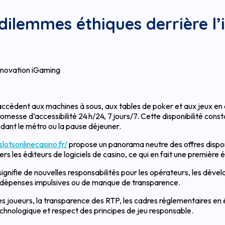
 dilemmes éthiques derrière l
innovation iGaming
 accèdent aux machines à sous, aux tables de poker et aux jeux en
omesse d’accessibilité 24 h/24, 7 jours/7. Cette disponibilité consta
ndant le métro ou la pause déjeuner.
lotsonlinecasino.fr/
propose un panorama neutre des offres disponi
ers les éditeurs de logiciels de casino, ce qui en fait une première 
signifie de nouvelles responsabilités pour les opérateurs, les déve
 dépenses impulsives ou de manque de transparence.
es joueurs, la transparence des RTP, les cadres réglementaires en 
chnologique et respect des principes de jeu responsable.