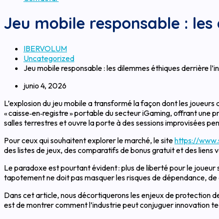
Jeu mobile responsable : les
IBERVOLUM
Uncategorized
Jeu mobile responsable : les dilemmes éthiques derrière l’
junio 4, 2026
L’explosion du jeu mobile a transformé la façon dont les joueurs
« caisse‑en‑registre » portable du secteur iGaming, offrant une pr
salles terrestres et ouvre la porte à des sessions improvisées pe
Pour ceux qui souhaitent explorer le marché, le site
https://www.s
des listes de jeux, des comparatifs de bonus gratuit et des liens v
Le paradoxe est pourtant évident : plus de liberté pour le joueur 
tapotement ne doit pas masquer les risques de dépendance, de
Dans cet article, nous décortiquerons les enjeux de protection d
est de montrer comment l’industrie peut conjuguer innovation te