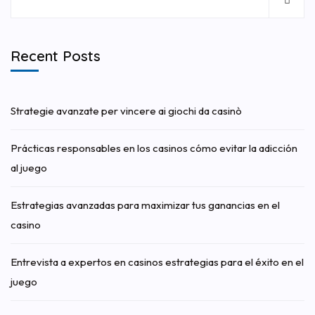
Recent Posts
Strategie avanzate per vincere ai giochi da casinò
Prácticas responsables en los casinos cómo evitar la adicción
al juego
Estrategias avanzadas para maximizar tus ganancias en el
casino
Entrevista a expertos en casinos estrategias para el éxito en el
juego