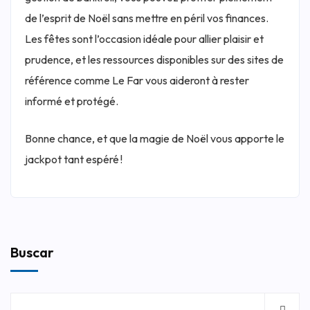
de l’esprit de Noël sans mettre en péril vos finances.
Les fêtes sont l’occasion idéale pour allier plaisir et
prudence, et les ressources disponibles sur des sites de
référence comme Le Far vous aideront à rester
informé et protégé.
Bonne chance, et que la magie de Noël vous apporte le
jackpot tant espéré !
Buscar