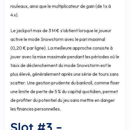
rouleaux, ainsi que le multiplicateur de gain (de 1 x à
4 x).
Le jackpot max de 3 M € s’obtient lorsque le joueur
active le mode Snowstorm avec le pari maximal
(0,20 € par ligne). La meilleure approche consiste à
jouer avec la mise maximale pendant les périodes où le
taux de déclenchement du mode Snowstorm est le
plus élevé, généralement après une série de tours sans
scatter. Une gestion prudente du bankroll, comme fixer
une limite de perte de 5 % du capital quotidien, permet
de profiter du potentiel du jeu sans mettre en danger
les finances personnelles.
Slot #3 –