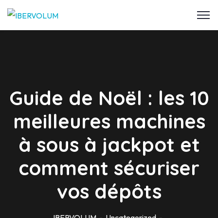
Guide de Noël : les 10
meilleures machines
à sous à jackpot et
comment sécuriser
vos dépôts
IBERVOLUM
Uncategorized