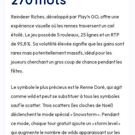
Reindeer Riches, développé par Play’n GO, offre une
expérience visuelle où les rennes traversent un ciel
étoilé. Le jeu possède 5 rouleaux, 25 lignes et un RTP
de 95,8 %. Sa volatilité élevée signifie que les gains sont
rares mais potentiellement massifs, idéal pour les
joueurs cherchant un gros coup de chance pendant les
fêtes.
Le symbole le plus précieux est le Renne Doré, qui agit
comme wild et peut se substituer à tous les symboles
sauf le scatter. Trois scatters (les cloches de Noël)
déclenchent le mode spécial « Snowstorm ». Pendant
ce mode, chaque tour gratuit ajoute un « storm level »
qui augmente le nombre de wilds apparaissant sur les