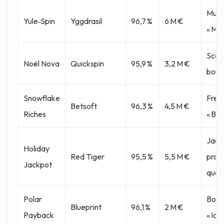
Multi
Yule‑Spin
Yggdrasil
96,7 %
6 M €
« Mis
Scat
Noël Nova
Quickspin
95,9 %
3,2 M €
boul
Snowflake
Free
Betsoft
96,3 %
4,5 M €
Riches
« Bli
Jack
Holiday
Red Tiger
95,5 %
5,5 M €
progr
Jackpot
quot
Polar
Bonu
Blueprint
96,1 %
2 M €
Payback
« Ice