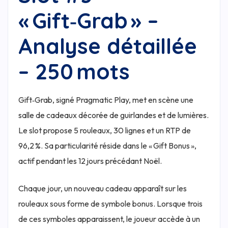
« Gift‑Grab » –
Analyse détaillée
– 250 mots
Gift‑Grab, signé Pragmatic Play, met en scène une
salle de cadeaux décorée de guirlandes et de lumières.
Le slot propose 5 rouleaux, 30 lignes et un RTP de
96,2 %. Sa particularité réside dans le « Gift Bonus »,
actif pendant les 12 jours précédant Noël.
Chaque jour, un nouveau cadeau apparaît sur les
rouleaux sous forme de symbole bonus. Lorsque trois
de ces symboles apparaissent, le joueur accède à un