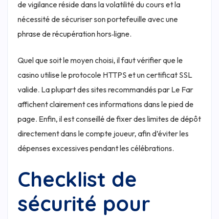
de vigilance réside dans la volatilité du cours et la
nécessité de sécuriser son portefeuille avec une
phrase de récupération hors‑ligne.
Quel que soit le moyen choisi, il faut vérifier que le
casino utilise le protocole HTTPS et un certificat SSL
valide. La plupart des sites recommandés par Le Far
affichent clairement ces informations dans le pied de
page. Enfin, il est conseillé de fixer des limites de dépôt
directement dans le compte joueur, afin d’éviter les
dépenses excessives pendant les célébrations.
Checklist de
sécurité pour