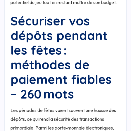
potentiel du jeu tout en restant maître de son budget.
Sécuriser vos
dépôts pendant
les fêtes :
méthodes de
paiement fiables
– 260 mots
Les périodes de fêtes voient souvent une hausse des
dépôts, ce qui rend la sécurité des transactions
primordiale. Parmi les porte‑monnaie électroniques,