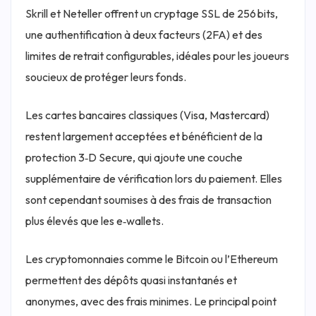
Skrill et Neteller offrent un cryptage SSL de 256 bits,
une authentification à deux facteurs (2FA) et des
limites de retrait configurables, idéales pour les joueurs
soucieux de protéger leurs fonds.
Les cartes bancaires classiques (Visa, Mastercard)
restent largement acceptées et bénéficient de la
protection 3‑D Secure, qui ajoute une couche
supplémentaire de vérification lors du paiement. Elles
sont cependant soumises à des frais de transaction
plus élevés que les e‑wallets.
Les cryptomonnaies comme le Bitcoin ou l’Ethereum
permettent des dépôts quasi instantanés et
anonymes, avec des frais minimes. Le principal point