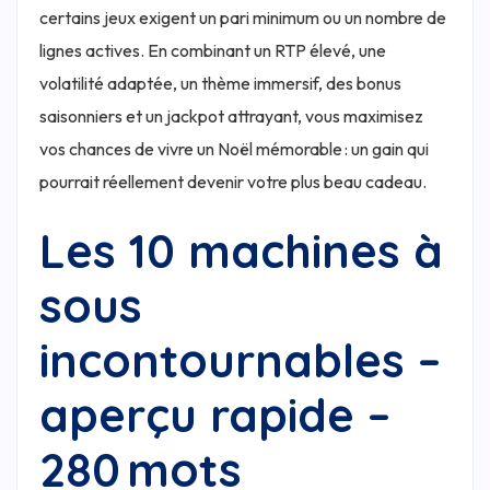
certains jeux exigent un pari minimum ou un nombre de
lignes actives. En combinant un RTP élevé, une
volatilité adaptée, un thème immersif, des bonus
saisonniers et un jackpot attrayant, vous maximisez
vos chances de vivre un Noël mémorable : un gain qui
pourrait réellement devenir votre plus beau cadeau.
Les 10 machines à
sous
incontournables –
aperçu rapide –
280 mots