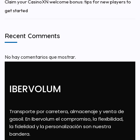
Claim your CasinoXN welcome bonus: tips for new players to
get started
Recent Comments
No hay comentarios que mostrar.
IBERVOLUM
Transporte por carretera, almacenaje y venta de
gasoil. En Ibervolum el compromiso, la flexibilidad,
la fidelidad y la personalización son nuestra
bandera.