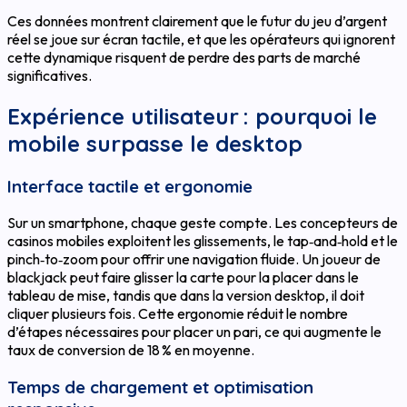
Ces données montrent clairement que le futur du jeu d’argent
réel se joue sur écran tactile, et que les opérateurs qui ignorent
cette dynamique risquent de perdre des parts de marché
significatives.
Expérience utilisateur : pourquoi le
mobile surpasse le desktop
Interface tactile et ergonomie
Sur un smartphone, chaque geste compte. Les concepteurs de
casinos mobiles exploitent les glissements, le tap‑and‑hold et le
pinch‑to‑zoom pour offrir une navigation fluide. Un joueur de
blackjack peut faire glisser la carte pour la placer dans le
tableau de mise, tandis que dans la version desktop, il doit
cliquer plusieurs fois. Cette ergonomie réduit le nombre
d’étapes nécessaires pour placer un pari, ce qui augmente le
taux de conversion de 18 % en moyenne.
Temps de chargement et optimisation