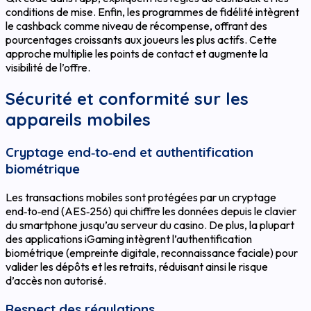
conditions de mise. Enfin, les programmes de fidélité intègrent
le cashback comme niveau de récompense, offrant des
pourcentages croissants aux joueurs les plus actifs. Cette
approche multiplie les points de contact et augmente la
visibilité de l’offre.
Sécurité et conformité sur les
appareils mobiles
Cryptage end‑to‑end et authentification
biométrique
Les transactions mobiles sont protégées par un cryptage
end‑to‑end (AES‑256) qui chiffre les données depuis le clavier
du smartphone jusqu’au serveur du casino. De plus, la plupart
des applications iGaming intègrent l’authentification
biométrique (empreinte digitale, reconnaissance faciale) pour
valider les dépôts et les retraits, réduisant ainsi le risque
d’accès non autorisé.
Respect des régulations