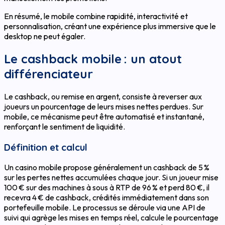
En résumé, le mobile combine rapidité, interactivité et
personnalisation, créant une expérience plus immersive que le
desktop ne peut égaler.
Le cashback mobile : un atout
différenciateur
Le cashback, ou remise en argent, consiste à reverser aux
joueurs un pourcentage de leurs mises nettes perdues. Sur
mobile, ce mécanisme peut être automatisé et instantané,
renforçant le sentiment de liquidité.
Définition et calcul
Un casino mobile propose généralement un cashback de 5 %
sur les pertes nettes accumulées chaque jour. Si un joueur mise
100 € sur des machines à sous à RTP de 96 % et perd 80 €, il
recevra 4 € de cashback, crédités immédiatement dans son
portefeuille mobile. Le processus se déroule via une API de
suivi qui agrège les mises en temps réel, calcule le pourcentage