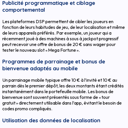
Publicité programmatique et ciblage
comportemental
Les plateformes DSP permettent de cibler les joueurs en
fonction de leurs habitudes de jeu, de leur localisation et même
de leurs appareils préférés. Par exemple, un joueur qui a
récemment joué à des machines à sous à jackpot progressif
peut recevoir une offre de bonus de 20 € sans wager pour
tester le nouveau slot « Mega Fortune ».
Programmes de parrainage et bonus de
bienvenue adaptés au mobile
Un parrainage mobile typique offre 10 € à l’invité et 10 € au
parrain dès le premier dépôt, les deux montants étant crédités
instantanément dans le portefeuille mobile. Les bonus de
bienvenue sont souvent présentés sous forme de « tour
gratuit » directement utilisable dans l’app, évitant le besoin de
codes promo compliqués.
Utilisation des données de localisation