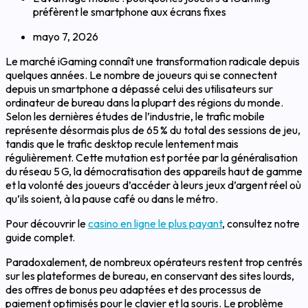
préfèrent le smartphone aux écrans fixes
mayo 7, 2026
Le marché iGaming connaît une transformation radicale depuis
quelques années. Le nombre de joueurs qui se connectent
depuis un smartphone a dépassé celui des utilisateurs sur
ordinateur de bureau dans la plupart des régions du monde.
Selon les dernières études de l’industrie, le trafic mobile
représente désormais plus de 65 % du total des sessions de jeu,
tandis que le trafic desktop recule lentement mais
régulièrement. Cette mutation est portée par la généralisation
du réseau 5 G, la démocratisation des appareils haut de gamme
et la volonté des joueurs d’accéder à leurs jeux d’argent réel où
qu’ils soient, à la pause café ou dans le métro.
Pour découvrir le
casino en ligne le plus payant
, consultez notre
guide complet.
Paradoxalement, de nombreux opérateurs restent trop centrés
sur les plateformes de bureau, en conservant des sites lourds,
des offres de bonus peu adaptées et des processus de
paiement optimisés pour le clavier et la souris. Le problème