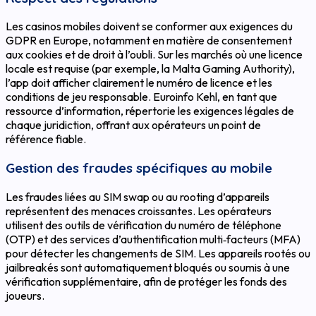
Les casinos mobiles doivent se conformer aux exigences du
GDPR en Europe, notamment en matière de consentement
aux cookies et de droit à l’oubli. Sur les marchés où une licence
locale est requise (par exemple, la Malta Gaming Authority),
l’app doit afficher clairement le numéro de licence et les
conditions de jeu responsable. Euroinfo Kehl, en tant que
ressource d’information, répertorie les exigences légales de
chaque juridiction, offrant aux opérateurs un point de
référence fiable.
Gestion des fraudes spécifiques au mobile
Les fraudes liées au SIM swap ou au rooting d’appareils
représentent des menaces croissantes. Les opérateurs
utilisent des outils de vérification du numéro de téléphone
(OTP) et des services d’authentification multi‑facteurs (MFA)
pour détecter les changements de SIM. Les appareils rootés ou
jailbreakés sont automatiquement bloqués ou soumis à une
vérification supplémentaire, afin de protéger les fonds des
joueurs.