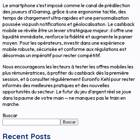
Le smartphone s’est imposé comme le canal de prédilection
des joueurs d’iGaming, grâce à une ergonomie tactile, des
temps de chargement ultra‑rapides et une personnalisation
poussée via push notifications et géolocalisation. Le cashback
mobile se révèle être un levier stratégique majeur : il offre une
liquidité immédiate, renforce la fidélité et augmente le panier
moyen. Pour les opérateurs, investir dans une expérience
mobile robuste, sécurisée et conforme aux régulations est
désormais un impératif pour rester compétitif.
Nous encourageons les lecteurs à tester les offres mobiles les
plus rémunératrices, à profiter du cashback dès la première
session, et à consulter régulièrement Euroinfo Kehl pour rester
informés des meilleures pratiques et des nouvelles
opportunités du secteur. Le futur du jeu d’argent réel se joue
dans la paume de votre main — ne manquez pas le train en
marche.
Buscar
Buscar
Recent Posts