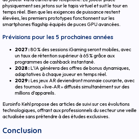
physiquement ses jetons sur le tapis virtuel et suit le tour en
temps réel. Bien que les exigences de puissance restent
élevées, les premiers prototypes fonctionnent sur les
smartphones flagship équipés de puces GPU avancées.
Prévisions pour les 5 prochaines années
2027 :
80 % des sessions iGaming seront mobiles, avec
un taux de rétention supérieur à 65 % grâce aux
programmes de cashback instantané.
2028 :
L’IA générera des offres de bonus dynamiques,
adaptatives à chaque joueur en temps réel.
2029 :
Les jeux AR deviendront monnaie courante, avec
des tournois « live‑AR » diffusés simultanément sur des
millions d’appareils.
Euroinfo Kehl propose des articles de suivi sur ces évolutions
technologiques, offrant aux professionnels du secteur une veille
actualisée sans prétendre à des études exclusives.
Conclusion