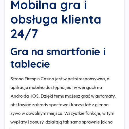
Mobilna gra i
obsługa klienta
24/7
Gra na smartfonie i
tablecie
Strona Firespin Casino jest w pełni responsywna, a
aplikacja mobilna dostępna jest w wersjach na
Androida i iOS. Dzięki temu możesz grać w automaty,
obstawiać zakłady sportowe i korzystać z gier na
żywo w dowolnym miejscu. Wszystkie funkcje, w tym
wypłaty i bonusy, działają tak samo sprawnie jak na