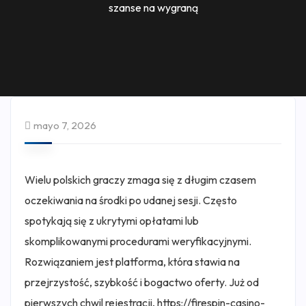
szanse na wygraną
mayo 7, 2026
Wielu polskich graczy zmaga się z długim czasem
oczekiwania na środki po udanej sesji. Często
spotykają się z ukrytymi opłatami lub
skomplikowanymi procedurami weryfikacyjnymi.
Rozwiązaniem jest platforma, która stawia na
przejrzystość, szybkość i bogactwo oferty. Już od
pierwszych chwil rejestracji, https://firespin-casino-