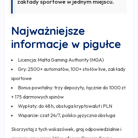
zakłady sportowe w jednym miejscu.
Najważniejsze
informacje w pigułce
Licencja: Malta Gaming Authority (MGA)
Gry: 2500+ automatów, 100+ stołów live, zakłady
sportowe
Bonus powitalny: trzy depozyty, łącznie do 1000 zł
+ 175 darmowych spinów
Wypłaty: do 48 h, obsługa kryptowalut i PLN
Wsparcie: czat 24/7, polsko‑języczna obsługa
Skorzystaj z tych wskazówek, graj odpowiedzialnie i