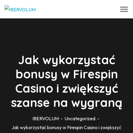
Jak wykorzystać
bonusy w Firespin
Casino i zwiększyć
szanse na wygraną
IBERVOLUM
Uncategorized
Jak wykorzystać bonusy w Firespin Casino i zwiększyć