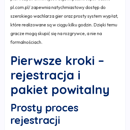
pl.com.pl/ zapewnia natychmiastowy dostęp do
szerokiego wachlarza gier oraz prosty system wypłat,
które realizowane są w ciągu kilku godzin. Dzięki temu
gracze mogą skupić się na rozgrywce, a nie na
formalnościach.
Pierwsze kroki –
rejestracja i
pakiet powitalny
Prosty proces
rejestracji