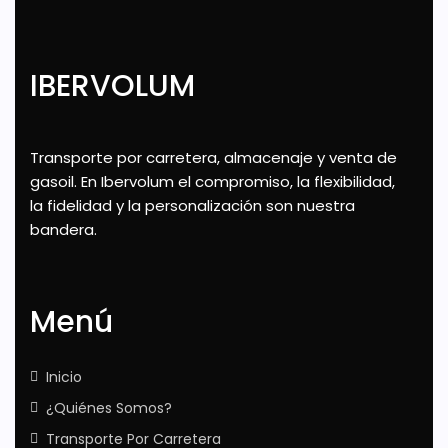
IBERVOLUM
Transporte por carretera, almacenaje y venta de
gasoil. En Ibervolum el compromiso, la flexibilidad,
la fidelidad y la personalización son nuestra
bandera.
Menú
Inicio
¿Quiénes Somos?
Transporte Por Carretera