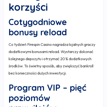
korzyści
Cotygodniowe
bonusy reload
Co tydzień Firespin Casino nagradza lojalnych graczy
dodatkowymi bonusami reload. Wystarczy dokonać
kolejnego depozytu i otrzymać 20 % dodatkowych
środków. To świetny sposób, aby zwiększyć bankroll
bez konieczności dużych inwestycji.
Program VIP – pięć
poziomów