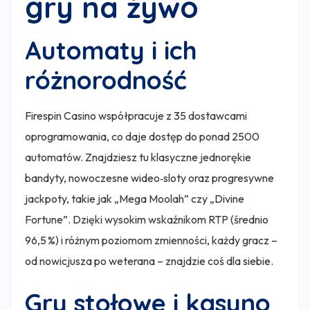
gry na żywo
Automaty i ich
różnorodność
Firespin Casino współpracuje z 35 dostawcami
oprogramowania, co daje dostęp do ponad 2500
automatów. Znajdziesz tu klasyczne jednorękie
bandyty, nowoczesne wideo‑sloty oraz progresywne
jackpoty, takie jak „Mega Moolah” czy „Divine
Fortune”. Dzięki wysokim wskaźnikom RTP (średnio
96,5 %) i różnym poziomom zmienności, każdy gracz –
od nowicjusza po weterana – znajdzie coś dla siebie.
Gry stołowe i kasyno