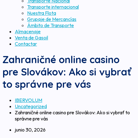
Transporte Nacional
Transporte internacional
Nuestra Flota
Grupaje de Mercancías
Ámbito de Transporte
Almacenaje
Venta de Gasoil
Contactar
Zahraničné online casino
pre Slovákov: Ako si vybrať
to správne pre vás
IBERVOLUM
Uncategorized
Zahraničné online casino pre Slovákov: Ako si vybrať to
správne pre vás
junio 30, 2026