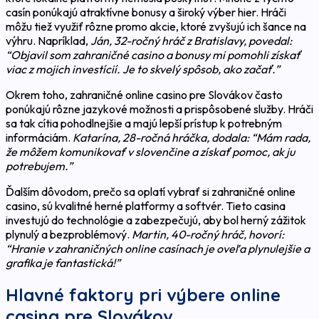
casín ponúkajú atraktívne bonusy a široký výber hier. Hráči
môžu tiež využiť rôzne promo akcie, ktoré zvyšujú ich šance na
výhru. Napríklad,
Ján, 32-ročný hráč z Bratislavy, povedal:
“Objavil som zahraničné casino a bonusy mi pomohli získať
viac z mojich investícií. Je to skvelý spôsob, ako začať.”
Okrem toho, zahraničné online casino pre Slovákov často
ponúkajú rôzne jazykové možnosti a prispôsobené služby. Hráči
sa tak cítia pohodlnejšie a majú lepší prístup k potrebným
informáciám.
Katarína, 28-ročná hráčka, dodala: “Mám rada,
že môžem komunikovať v slovenčine a získať pomoc, ak ju
potrebujem.”
Ďalším dôvodom, prečo sa oplatí vybrať si zahraničné online
casino, sú kvalitné herné platformy a softvér. Tieto casina
investujú do technológie a zabezpečujú, aby bol herný zážitok
plynulý a bezproblémový.
Martin, 40-ročný hráč, hovorí:
“Hranie v zahraničných online casínach je oveľa plynulejšie a
grafika je fantastická!”
Hlavné faktory pri výbere online
casina pre Slovákov