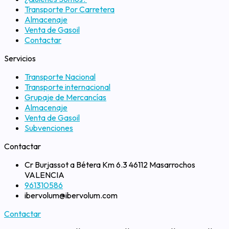
Transporte Por Carretera
Almacenaje
Venta de Gasoil
Contactar
Servicios
Transporte Nacional
Transporte internacional
Grupaje de Mercancías
Almacenaje
Venta de Gasoil
Subvenciones
Contactar
Cr Burjassot a Bétera Km 6.3 46112 Masarrochos
VALENCIA
961310586
ibervolum@ibervolum.com
Contactar