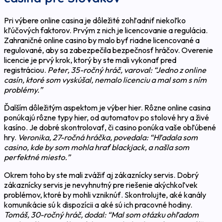
Pri výbere online casina je dôležité zohľadniť niekoľko
kľúčových faktorov. Prvým z nich je licencovanie a regulácia.
Zahraničné online casino by malo byť riadne licencované a
regulované, aby sa zabezpečila bezpečnosť hráčov. Overenie
licencie je prvý krok, ktorý by ste mali vykonať pred
registráciou.
Peter, 35-ročný hráč, varoval: “Jedno z online
casín, ktoré som vyskúšal, nemalo licenciu a mal som s ním
problémy.”
Ďalším dôležitým aspektom je výber hier. Rôzne online casina
ponúkajú rôzne typy hier, od automatov po stolové hry a živé
kasíno. Je dobré skontrolovať, či casino ponúka vaše obľúbené
hry.
Veronika, 27-ročná hráčka, povedala: “Hľadala som
casino, kde by som mohla hrať blackjack, a našla som
perfektné miesto.”
Okrem toho by ste mali zvážiť aj zákaznícky servis. Dobrý
zákaznícky servis je nevyhnutný pre riešenie akýchkoľvek
problémov, ktoré by mohli vzniknúť. Skontrolujte, aké kanály
komunikácie sú k dispozícii a aké sú ich pracovné hodiny.
Tomáš, 30-ročný hráč, dodal: “Mal som otázku ohľadom