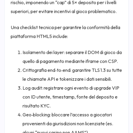
rischio, imponendo un “cap” di 5× deposito per i livelli
superiori, per evitare incentivi al gioco problematico.
Una checklist tecnica per garantire la conformità della
piattaforma HTML5 include:
Isolamento dei layer: separare il DOM di gioco da
quello di pagamento mediante iframe con CSP.
Crittografia end‑to‑end: garantire TLS 1.3 su tutte
le chiamate API e tokenizzare i dati sensibili.
Log audit: registrare ogni evento di upgrade VIP
con ID utente, timestamp, fonte del deposito e
risultato KYC.
Geo‑blocking: bloccare l’accesso a giocatori
provenienti da giurisdizioni non licenziate (es.
alcuni “nuovi casino non AAMS”).