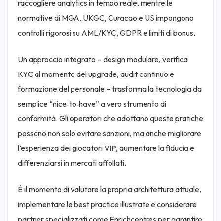
raccogliere analytics in tempo reale, mentre le
normative di MGA, UKGC, Curacao e US impongono
controlli rigorosi su AML/KYC, GDPR e limiti di bonus.
Un approccio integrato – design modulare, verifica
KYC al momento del upgrade, audit continuo e
formazione del personale – trasforma la tecnologia da
semplice “nice‑to‑have” a vero strumento di
conformità. Gli operatori che adottano queste pratiche
possono non solo evitare sanzioni, ma anche migliorare
l’esperienza dei giocatori VIP, aumentare la fiducia e
differenziarsi in mercati affollati.
È il momento di valutare la propria architettura attuale,
implementare le best practice illustrate e considerare
partner specializzati come Enrichcentres per garantire