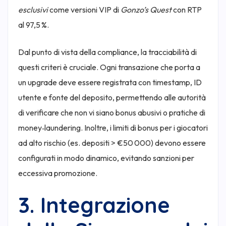
esclusivi
come versioni VIP di
Gonzo’s Quest
con RTP
al 97,5 %.
Dal punto di vista della compliance, la tracciabilità di
questi criteri è cruciale. Ogni transazione che porta a
un upgrade deve essere registrata con timestamp, ID
utente e fonte del deposito, permettendo alle autorità
di verificare che non vi siano bonus abusivi o pratiche di
money‑laundering. Inoltre, i limiti di bonus per i giocatori
ad alto rischio (es. depositi > €50 000) devono essere
configurati in modo dinamico, evitando sanzioni per
eccessiva promozione.
3. Integrazione