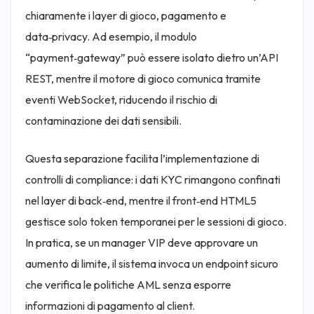
chiaramente i layer di gioco, pagamento e
data‑privacy. Ad esempio, il modulo
“payment‑gateway” può essere isolato dietro un’API
REST, mentre il motore di gioco comunica tramite
eventi WebSocket, riducendo il rischio di
contaminazione dei dati sensibili.
Questa separazione facilita l’implementazione di
controlli di compliance: i dati KYC rimangono confinati
nel layer di back‑end, mentre il front‑end HTML5
gestisce solo token temporanei per le sessioni di gioco.
In pratica, se un manager VIP deve approvare un
aumento di limite, il sistema invoca un endpoint sicuro
che verifica le politiche AML senza esporre
informazioni di pagamento al client.