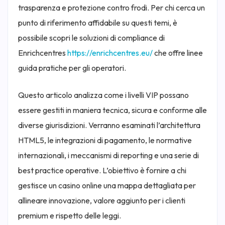
trasparenza e protezione contro frodi. Per chi cerca un
punto di riferimento affidabile su questi temi, è
possibile scopri le soluzioni di compliance di
Enrichcentres
https://enrichcentres.eu/
che offre linee
guida pratiche per gli operatori.
Questo articolo analizza come i livelli VIP possano
essere gestiti in maniera tecnica, sicura e conforme alle
diverse giurisdizioni. Verranno esaminati l’architettura
HTML5, le integrazioni di pagamento, le normative
internazionali, i meccanismi di reporting e una serie di
best practice operative. L’obiettivo è fornire a chi
gestisce un casino online una mappa dettagliata per
allineare innovazione, valore aggiunto per i clienti
premium e rispetto delle leggi.