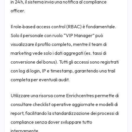
in 24 h, il sistema invia una notifica al compliance
officer.
Il role‑based access control (RBAC) è fondamentale.
Solo il personale con ruolo “VIP Manager” può
visualizzare il profilo completo, mentre il team di
marketing vede solo i dati aggregati (es. tassi di
conversione del bonus). Tutti gli accessi sono registrati
con log di login, IP e timestamp, garantendo una trail
completa per eventuali audit.
Utilizzare una risorsa come Enrichcentres permette di
consultare checklist operative aggiornate e modelli di
report, facilitando la standardizzazione dei processi di
compliance senza dover sviluppare tutto
internamente.