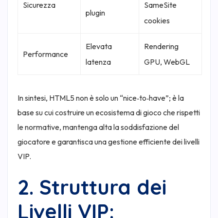
Sicurezza
SameSite
plugin
cookies
Elevata
Rendering
Performance
latenza
GPU, WebGL
In sintesi, HTML5 non è solo un “nice‑to‑have”; è la
base su cui costruire un ecosistema di gioco che rispetti
le normative, mantenga alta la soddisfazione del
giocatore e garantisca una gestione efficiente dei livelli
VIP.
2. Struttura dei
Livelli VIP: