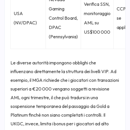
Verifica SSN,
Gaming
CCPA 
USA
monitoraggio
Control Board,
se
(NV/DPAC)
AML su
DPAC
applic
US$100 000
(Pennsylvania)
Le diverse autorità impongono obblighi che
influenzano direttamente la struttura dei livelli VIP. Ad
esempio, il MGA richiede che i giocatori con transazioni
superiori a €20 000 vengano soggetti a revisione
AML ogni trimestre, il che può tradursi in una
sospensione temporanea del passaggio da Gold a
Platinum finché non siano completati i controlli. Il
UKGC, invece, limita i bonus per i giocatori ad alto