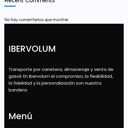
Recent Comments
No hay comentarios que mostrar.
IBERVOLUM
Transporte por carretera, almacenaje y venta de
gasoil. En Ibervolum el compromiso, la flexibilidad,
la fidelidad y la personalización son nuestra
bandera.
Menú