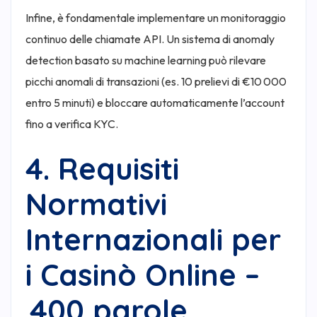
Infine, è fondamentale implementare un monitoraggio
continuo delle chiamate API. Un sistema di anomaly
detection basato su machine learning può rilevare
picchi anomali di transazioni (es. 10 prelievi di €10 000
entro 5 minuti) e bloccare automaticamente l’account
fino a verifica KYC.
4. Requisiti
Normativi
Internazionali per
i Casinò Online –
400 parole