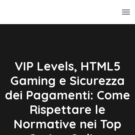
VIP Levels, HTML5
Gaming e Sicurezza
dei Pagamenti: Come
Rispettare le
Normative nei Top