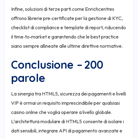
Infine, soluzioni di terze parti come Enrichcentres
offrono librerie pre‑certificate per la gestione di KYC,
checklist di compliance e template di report, riducendo
il time‑to‑market e garantendo che le best practice
siano sempre allineate alle ultime direttive normative.
Conclusione – 200
parole
La sinergia tra HTML5, sicurezza dei pagamenti e livelli
VIP è ormai un requisito imprescindibile per qualsiasi
casino online che voglia operare a livello globale.
L’architettura modulare di HTML5 consente di isolare i
dati sensibili, integrare API di pagamento avanzate e