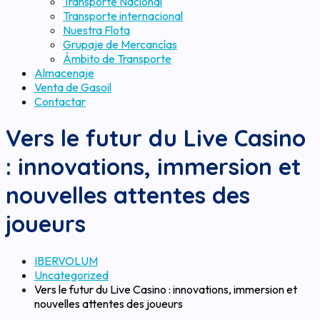
Transporte Nacional
Transporte internacional
Nuestra Flota
Grupaje de Mercancías
Ámbito de Transporte
Almacenaje
Venta de Gasoil
Contactar
Vers le futur du Live Casino
: innovations, immersion et
nouvelles attentes des
joueurs
IBERVOLUM
Uncategorized
Vers le futur du Live Casino : innovations, immersion et
nouvelles attentes des joueurs