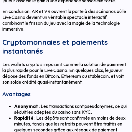
joueur associe le gain à une expérience sensorielle forte.
En conclusion, AR et VR ouvrent la porte à des scénarios où le
Live Casino devient un véritable spectacle interactif,
combinant le frisson du jeu avec la magie de la technologie
immersive.
Cryptomonnaies et paiements
instantanés
Les wallets crypto s’imposent comme la solution de paiement
la plus rapide pour le Live Casino. En quelques clics, le joueur
dépose des fonds en Bitcoin, Ethereum ou stablecoin, et voit
son solde crédité quasi‑instantanément.
Avantages
Anonymat
: Les transactions sont pseudonymes, ce qui
séduit les adeptes du casino sans KYC.
Rapidité
: Les dépôts sont confirmés en moins de deux
minutes, tandis que les retraits peuvent être traités en
quelques secondes grâce aux réseaux de paiement