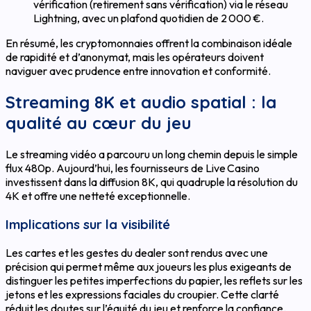
vérification (retirement sans vérification) via le réseau
Lightning, avec un plafond quotidien de 2 000 €.
En résumé, les cryptomonnaies offrent la combinaison idéale
de rapidité et d’anonymat, mais les opérateurs doivent
naviguer avec prudence entre innovation et conformité.
Streaming 8K et audio spatial : la
qualité au cœur du jeu
Le streaming vidéo a parcouru un long chemin depuis le simple
flux 480p. Aujourd’hui, les fournisseurs de Live Casino
investissent dans la diffusion 8K, qui quadruple la résolution du
4K et offre une netteté exceptionnelle.
Implications sur la visibilité
Les cartes et les gestes du dealer sont rendus avec une
précision qui permet même aux joueurs les plus exigeants de
distinguer les petites imperfections du papier, les reflets sur les
jetons et les expressions faciales du croupier. Cette clarté
réduit les doutes sur l’équité du jeu et renforce la confiance.