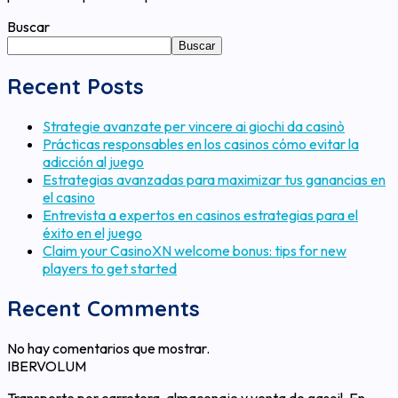
Buscar
Buscar
Recent Posts
Strategie avanzate per vincere ai giochi da casinò
Prácticas responsables en los casinos cómo evitar la
adicción al juego
Estrategias avanzadas para maximizar tus ganancias en
el casino
Entrevista a expertos en casinos estrategias para el
éxito en el juego
Claim your CasinoXN welcome bonus: tips for new
players to get started
Recent Comments
No hay comentarios que mostrar.
IBERVOLUM
Transporte por carretera, almacenaje y venta de gasoil. En