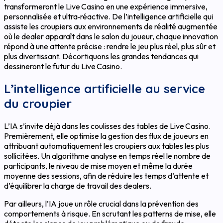
transformeront le Live Casino en une expérience immersive,
personnalisée et ultra‑réactive. De l’intelligence artificielle qui
assiste les croupiers aux environnements de réalité augmentée
où le dealer apparaît dans le salon du joueur, chaque innovation
répond à une attente précise : rendre le jeu plus réel, plus sûr et
plus divertissant. Décortiquons les grandes tendances qui
dessineront le futur du Live Casino.
L’intelligence artificielle au service
du croupier
L’IA s’invite déjà dans les coulisses des tables de Live Casino.
Premièrement, elle optimise la gestion des flux de joueurs en
attribuant automatiquement les croupiers aux tables les plus
sollicitées. Un algorithme analyse en temps réel le nombre de
participants, le niveau de mise moyen et même la durée
moyenne des sessions, afin de réduire les temps d’attente et
d’équilibrer la charge de travail des dealers.
Par ailleurs, l’IA joue un rôle crucial dans la prévention des
comportements à risque. En scrutant les patterns de mise, elle