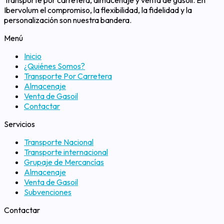
Ibervolum el compromiso, la flexibilidad, la fidelidad y la
personalización son nuestra bandera.
Menú
Inicio
¿Quiénes Somos?
Transporte Por Carretera
Almacenaje
Venta de Gasoil
Contactar
Servicios
Transporte Nacional
Transporte internacional
Grupaje de Mercancías
Almacenaje
Venta de Gasoil
Subvenciones
Contactar