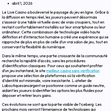
abril 1, 2026
Le Live Casino a bouleversé le paysage du jeu en ligne. Grâce à
la diffusion en temps réel, les joueurs peuvent désormais
s’asseoir à une table virtuelle avec de vrais croupiers, tout en
restant confortablement installés sur leur smartphone ou leur
ordinateur. Cette combinaison de technologie vidéo haute
définition et d’interaction humaine a créé une expérience qui se
rapproche de plus en plus de celle d’un vrai salon de jeu, tout en
conservant la flexibilité du numérique.
Dans le même temps, une partie croissante de la communauté
recherche la rapidité d’accès, sans les procédures
d’identification classiques. Pour ceux qui souhaitent profiter
d’un jeu instantané, le site
meilleur casino sans verification
propose une sélection de plateformes où la vérification
d’identité est minimale, voire inexistante. L‑atelier de
Laboutiquesansargent se positionne comme un guide neutre,
aidant les joueurs à identifier les options les plus fluides pour
déposer et retirer leurs gains.
Ces évolutions ne sont que la partie visible de l’iceberg. Les
prochains mois verront l’émergence de technologies qui