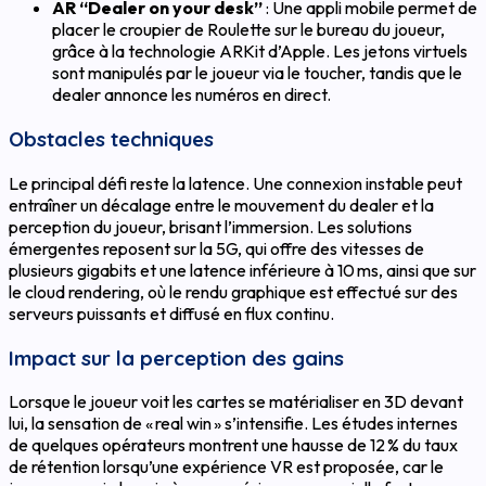
AR “Dealer on your desk”
: Une appli mobile permet de
placer le croupier de Roulette sur le bureau du joueur,
grâce à la technologie ARKit d’Apple. Les jetons virtuels
sont manipulés par le joueur via le toucher, tandis que le
dealer annonce les numéros en direct.
Obstacles techniques
Le principal défi reste la latence. Une connexion instable peut
entraîner un décalage entre le mouvement du dealer et la
perception du joueur, brisant l’immersion. Les solutions
émergentes reposent sur la 5G, qui offre des vitesses de
plusieurs gigabits et une latence inférieure à 10 ms, ainsi que sur
le cloud rendering, où le rendu graphique est effectué sur des
serveurs puissants et diffusé en flux continu.
Impact sur la perception des gains
Lorsque le joueur voit les cartes se matérialiser en 3D devant
lui, la sensation de « real win » s’intensifie. Les études internes
de quelques opérateurs montrent une hausse de 12 % du taux
de rétention lorsqu’une expérience VR est proposée, car le