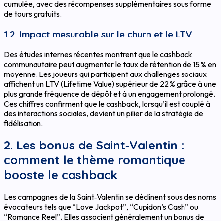
cumulée, avec des récompenses supplémentaires sous forme
de tours gratuits.
1.2. Impact mesurable sur le churn et le LTV
Des études internes récentes montrent que le cashback
communautaire peut augmenter le taux de rétention de 15 % en
moyenne. Les joueurs qui participent aux challenges sociaux
affichent un LTV (Lifetime Value) supérieur de 22 % grâce à une
plus grande fréquence de dépôt et à un engagement prolongé.
Ces chiffres confirment que le cashback, lorsqu’il est couplé à
des interactions sociales, devient un pilier de la stratégie de
fidélisation.
2. Les bonus de Saint‑Valentin :
comment le thème romantique
booste le cashback
Les campagnes de la Saint‑Valentin se déclinent sous des noms
évocateurs tels que “Love Jackpot”, “Cupidon’s Cash” ou
“Romance Reel”. Elles associent généralement un bonus de