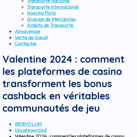
Transporte Nacional
Transporte internacional
Nuestra Flota
Grupaje de Mercancías
Ámbito de Transporte
Almacenaje
Venta de Gasoil
Contactar
Valentine 2024 : comment
les plateformes de casino
transforment les bonus
cashback en véritables
communautés de jeu
IBERVOLUM
Uncategorized
Valentine 2024 : comment les plateformes de casino