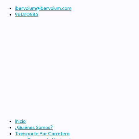
ibervolum@ibervolum.com
961310586
Inicio
¿Quiénes Somos?
Transporte Por Carretera