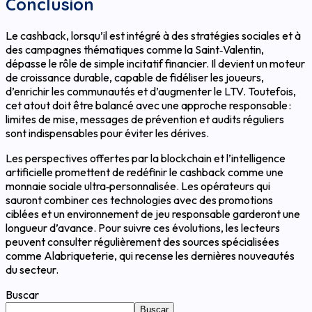
Conclusion
Le cashback, lorsqu’il est intégré à des stratégies sociales et à
des campagnes thématiques comme la Saint‑Valentin,
dépasse le rôle de simple incitatif financier. Il devient un moteur
de croissance durable, capable de fidéliser les joueurs,
d’enrichir les communautés et d’augmenter le LTV. Toutefois,
cet atout doit être balancé avec une approche responsable :
limites de mise, messages de prévention et audits réguliers
sont indispensables pour éviter les dérives.
Les perspectives offertes par la blockchain et l’intelligence
artificielle promettent de redéfinir le cashback comme une
monnaie sociale ultra‑personnalisée. Les opérateurs qui
sauront combiner ces technologies avec des promotions
ciblées et un environnement de jeu responsable garderont une
longueur d’avance. Pour suivre ces évolutions, les lecteurs
peuvent consulter régulièrement des sources spécialisées
comme Alabriqueterie, qui recense les dernières nouveautés
du secteur.
Buscar
Buscar