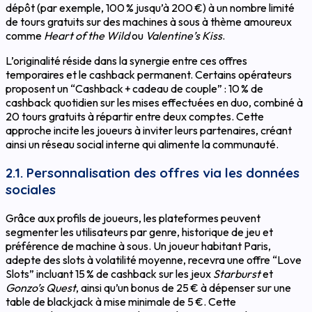
dépôt (par exemple, 100 % jusqu’à 200 €) à un nombre limité
de tours gratuits sur des machines à sous à thème amoureux
comme
Heart of the Wild
ou
Valentine’s Kiss
.
L’originalité réside dans la synergie entre ces offres
temporaires et le cashback permanent. Certains opérateurs
proposent un “Cashback + cadeau de couple” : 10 % de
cashback quotidien sur les mises effectuées en duo, combiné à
20 tours gratuits à répartir entre deux comptes. Cette
approche incite les joueurs à inviter leurs partenaires, créant
ainsi un réseau social interne qui alimente la communauté.
2.1. Personnalisation des offres via les données
sociales
Grâce aux profils de joueurs, les plateformes peuvent
segmenter les utilisateurs par genre, historique de jeu et
préférence de machine à sous. Un joueur habitant Paris,
adepte des slots à volatilité moyenne, recevra une offre “Love
Slots” incluant 15 % de cashback sur les jeux
Starburst
et
Gonzo’s Quest
, ainsi qu’un bonus de 25 € à dépenser sur une
table de blackjack à mise minimale de 5 €. Cette