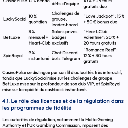
CasinoPulse
12 % hebdo
10 % + 25 tours
défis d’équipe
gratuits duo
Challenges de
10 %
“Love Jackpot” : 15 %
LuckySocial
groupe,
quotidien
+ 50 € bonus duo
leader‑board
8 %
Salons privés,
“Heart‑Club
BetLuxe
mensuel +
badges
Valentine” : 20 % +
Heart‑Club
exclusifs
20 tours gratuits
“Romance Reel” :
9 %
Chat Discord,
SpinRoyal
12 % + 30 tours
instantané
bots Telegram
gratuits
CasinoPulse se distingue par son fil d’actualités très interactif,
tandis que LuckySocial mise sur les challenges de groupe.
BetLuxe mise sur la profondeur de son club VIP, et SpinRoyal
mise sur la rapidité du cashback instantané.
4.1. Le rôle des licences et de la régulation dans
les programmes de fidélité
Les autorités de régulation, notamment la Malta Gaming
Authority et l’UK Gambling Commission, imposent des