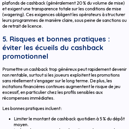
plafonds de cashback (généralement 20 % du volume de mise)
et exigent une transparence totale sur les conditions de mise
(wagering). Ces exigences obligent les opérateurs à structurer
leurs programmes de manière claire, sous peine de sanctions ou
de retrait de licence.
5. Risques et bonnes pratiques :
éviter les écueils du cashback
promotionnel
Promettre un cashback trop généreux peut rapidement devenir
non rentable, surtout si les joueurs exploitent les promotions
sans réellement s’engager sur le long terme. De plus, les
incitations financières continues augmentent le risque de jeu
excessif, en particulier chez les profils sensibles aux
récompenses immédiates.
Les bonnes pratiques incluent :
Limiter le montant de cashback quotidien à 5 % du dépôt
moyen.