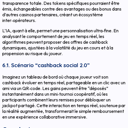
transparence totale. Des tokens spécifiques pourraient être
émis, échangeables contre des avantages ou des bonus dans
d’autres casinos partenaires, créant un écosystème
inter‑opérateurs.
L’IA, quant à elle, permet une personnalisation ultra‑fine. En
analysant le comportement de jeu en temps réel, les
algorithmes peuvent proposer des offres de cashback
dynamiques, ajustées à la volatilité du jeu en cours et à la
propension au risque du joueur.
6.1. Scénario “cashback social 2.0”
Imaginez un tableau de bord où chaque joueur voit son
cashback évoluer en temps réel, partageable en un clic avec un
ami via un QR‑code. Les gains peuvent être “déposés”
instantanément dans un mini‑tournoi coopératif, où les
participants combinent leurs remises pour débloquer un
jackpot partagé. Cette interaction en temps réel, soutenue par
la réalité augmentée, transformerait le simple remboursement
en une expérience collaborative immersive.