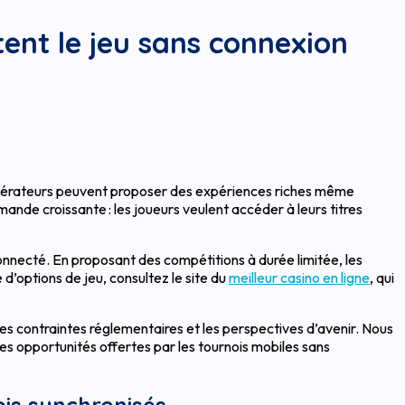
tent le jeu sans connexion
s opérateurs peuvent proposer des expériences riches même
nde croissante : les joueurs veulent accéder à leurs titres
nnecté. En proposant des compétitions à durée limitée, les
 d’options de jeu, consultez le site du
meilleur casino en ligne
, qui
 les contraintes réglementaires et les perspectives d’avenir. Nous
es opportunités offertes par les tournois mobiles sans
ois synchronisés