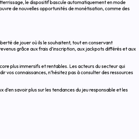
’atterrissage, le dispositif bascule automatiquement en mode
s et ouvre de nouvelles opportunités de monétisation, comme des
iberté de jouer où ils le souhaitent, tout en conservant
evenus grâce aux frais d’inscription, aux jackpots différés et aux
core plus immersifs et rentables. Les acteurs du secteur qui
dir vos connaissances, n’hésitez pas à consulter des ressources
d’en savoir plus sur les tendances du jeu responsable et les