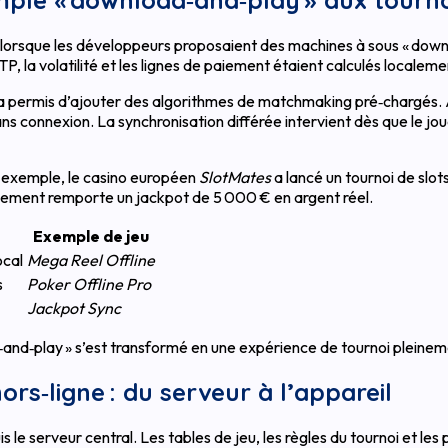
 lorsque les développeurs proposaient des machines à sous « downl
P, la volatilité et les lignes de paiement étaient calculés localeme
permis d’ajouter des algorithmes de matchmaking pré‑chargés. Ain
ans connexion. La synchronisation différée intervient dès que le jou
r exemple, le casino européen
SlotMates
a lancé un tournoi de slot
ssement remporte un jackpot de 5 000 € en argent réel.
Exemple de jeu
ocal
Mega Reel Offline
s
Poker Offline Pro
Jackpot Sync
nd‑play » s’est transformé en une expérience de tournoi pleinem
rs‑ligne : du serveur à l’appareil
 le serveur central. Les tables de jeu, les règles du tournoi et 