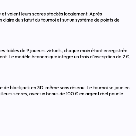
e et voient leurs scores stockés localement. Après
claire du statut du tournoi et sur un système de points de
s tables de 9 joueurs virtuels, chaque main étant enregistrée
ent. Le modèle économique intègre un frais d’inscription de 2 €,
ble de blackjack en 3D, même sans réseau. Le tournoi se joue en
illeurs scores, avec un bonus de 100 € en argent réel pour le