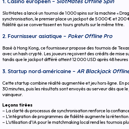
1. Casino européen –
SlotMates Offline Spin
SlotMates a lancé un tournoi de 1 000 spins sur la machine « Drag
synchronisation, le premier place un jackpot de 5 000 € et 200 €
fidélité qui se convertissent en tours gratuits sur le même titre.
2. Fournisseur asiatique –
Poker Offline Pro
Basé à Hong Kong, ce fournisseur propose des tournois de Texas 
avec un hash crypté. Les joueurs reçoivent des crédits de mise su
tandis que le jackpot différé atteint 12 000 USD après 48 heures 
3. Startup nord‑américaine –
AR Blackjack Offlin
Cette startup combine réalité augmentée et jeu hors‑ligne. En po
30 minutes, puis les résultats sont envoyés au serveur dès que le
vainqueur.
Leçons tirées
– La clarté du processus de synchronisation renforce la confianc
– L’intégration de programmes de fidélité augmente la rétention
– L’utilisation d’IA pour le matchmaking local rend les tournois plu