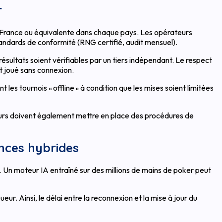
r
gal France ou équivalente dans chaque pays. Les opérateurs
tandards de conformité (RNG certifié, audit mensuel).
 résultats soient vérifiables par un tiers indépendant. Le respect
t joué sans connexion.
 les tournois « offline » à condition que les mises soient limitées
teurs doivent également mettre en place des procédures de
ences hybrides
e. Un moteur IA entraîné sur des millions de mains de poker peut
r. Ainsi, le délai entre la reconnexion et la mise à jour du