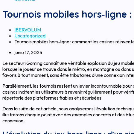
Tournois mobiles hors‑ligne 
IBERVOLUM
Uncategorized
Tournois mobiles hors‑ligne : comment les casinos réinvent
junio 17, 2025
Le secteur iGaming connaît une véritable explosion du jeu mobi
lorsque le joueur se trouve dans le métro, en montagne ou dans u
favoris à tout moment, sans être tributaires d’une connexion inte
Parallèlement, les tournois restent un levier incontournable po
casinos incitent les utilisateurs à revenir régulièrement pour véri
répertorie des plateformes fiables et sécurisées.
Dans la suite de cet article, nous analyserons l’évolution techniq
illustrerons chaque point avec des exemples concrets et des étud
connexion.
L’évolution du jeu hors‑ligne : d’un 