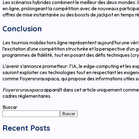
Les scénarios hybrides combinent le meilleur des deux mondes : l
en‑ligne, prolongeant la compétition avec de nouveaux participant
offres de mise instantanée ou des boosts de jackpot en temps ré
Conclusion
Les tournois mobiles hors‑ligne représentent aujourd’hui une vérita
l’excitation d’une compétition structurée et la perspective d’un g
programmes de fidélité, tout en posant des défis techniques (cry
L’avenir s’annonce prometteur : l’IA, le edge‑computing et les ex
sauront exploiter ces technologies tout en respectant les exigen
comme Foyersrurauxpaca, qui propose des informations utiles su
Foyersrurauxpaca
apparaît dans cet article uniquement comme un
cadres réglementaires.
Buscar
Buscar
Recent Posts