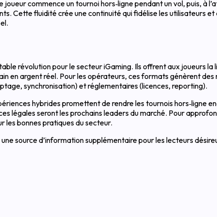
e joueur commence un tournoi hors‑ligne pendant un vol, puis, à l
s. Cette fluidité crée une continuité qui fidélise les utilisateur
el.
ble révolution pour le secteur iGaming. Ils offrent aux joueurs la l
ain en argent réel. Pour les opérateurs, ces formats génèrent des r
ptage, synchronisation) et réglementaires (licences, reporting).
périences hybrides promettent de rendre les tournois hors‑ligne en
ces légales seront les prochains leaders du marché. Pour approfon
r les bonnes pratiques du secteur.
e source d’information supplémentaire pour les lecteurs désireux 