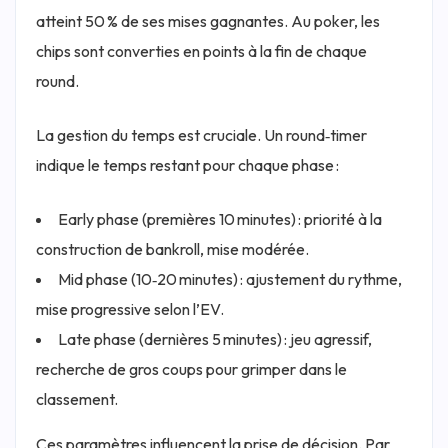
atteint 50 % de ses mises gagnantes. Au poker, les
chips sont converties en points à la fin de chaque
round.
La gestion du temps est cruciale. Un round‑timer
indique le temps restant pour chaque phase :
Early phase (premières 10 minutes) : priorité à la
construction de bankroll, mise modérée.
Mid phase (10‑20 minutes) : ajustement du rythme,
mise progressive selon l’EV.
Late phase (dernières 5 minutes) : jeu agressif,
recherche de gros coups pour grimper dans le
classement.
Ces paramètres influencent la prise de décision. Par