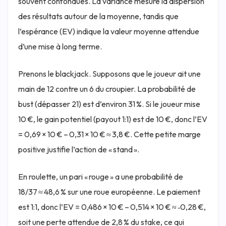
souvent confondues. La variance mesure la dispersion
des résultats autour de la moyenne, tandis que
l’espérance (EV) indique la valeur moyenne attendue
d’une mise à long terme.
Prenons le blackjack. Supposons que le joueur ait une
main de 12 contre un 6 du croupier. La probabilité de
bust (dépasser 21) est d’environ 31 %. Si le joueur mise
10 €, le gain potentiel (payout 1:1) est de 10 €, donc l’EV
= 0,69 × 10 € – 0,31 × 10 € ≈ 3,8 €. Cette petite marge
positive justifie l’action de « stand ».
En roulette, un pari « rouge » a une probabilité de
18/37 ≈ 48,6 % sur une roue européenne. Le paiement
est 1:1, donc l’EV = 0,486 × 10 € – 0,514 × 10 € ≈ ‑0,28 €,
soit une perte attendue de 2,8 % du stake, ce qui