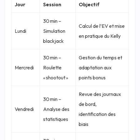
Jour
Session
Objectif
30 min –
Calcul de l’EV et mise
Lundi
Simulation
en pratique du Kelly
blackjack
30 min –
Gestion du temps et
Mercredi
Roulette
adaptation aux
« shootout »
points bonus
Revue des journaux
30 min –
de bord,
Vendredi
Analyse des
identification des
statistiques
biais