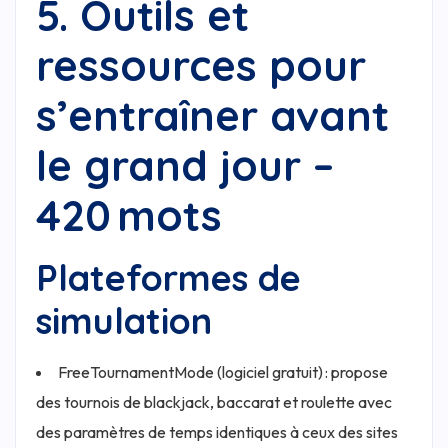
5. Outils et
ressources pour
s’entraîner avant
le grand jour –
420 mots
Plateformes de
simulation
FreeTournamentMode (logiciel gratuit) : propose
des tournois de blackjack, baccarat et roulette avec
des paramètres de temps identiques à ceux des sites