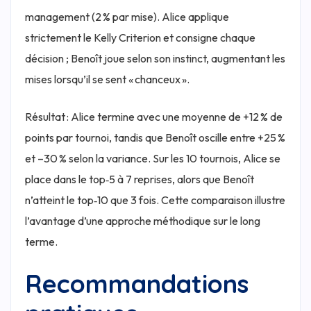
management (2 % par mise). Alice applique
strictement le Kelly Criterion et consigne chaque
décision ; Benoît joue selon son instinct, augmentant les
mises lorsqu’il se sent « chanceux ».
Résultat : Alice termine avec une moyenne de +12 % de
points par tournoi, tandis que Benoît oscille entre +25 %
et –30 % selon la variance. Sur les 10 tournois, Alice se
place dans le top‑5 à 7 reprises, alors que Benoît
n’atteint le top‑10 que 3 fois. Cette comparaison illustre
l’avantage d’une approche méthodique sur le long
terme.
Recommandations