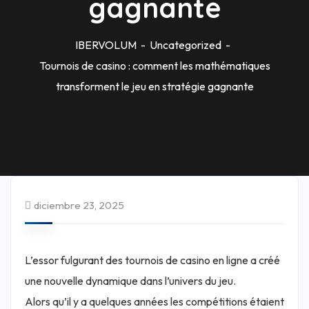
gagnante
IBERVOLUM
Uncategorized
Tournois de casino : comment les mathématiques
transforment le jeu en stratégie gagnante
diciembre 23, 2025
L’essor fulgurant des tournois de casino en ligne a créé
une nouvelle dynamique dans l’univers du jeu.
Alors qu’il y a quelques années les compétitions étaient