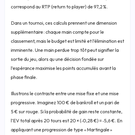
correspond au RTP (return to player) de 97,2 %.
Dans un tournoi, ces calculs prennent une dimension
supplémentaire : chaque main compte pour le
classement, mais le budget est limité et l’élimination est
imminente. Une main perdue trop tôt peut signifier la
sortie du jeu, alors qu une décision fondée sur
l’espérance maximise les points accumulés avant la
phase finale.
Illustrons le contraste entre une mise fixe et une mise
progressive. Imaginez 100 € de bankroll et un pari de
5 € sur rouge. Si la probabilité de gain reste constante,
l’EV total après 20 tours est 20 × (‑0,28 €) = ‑5,6 €. En
appliquant une progression de type « Martingale »