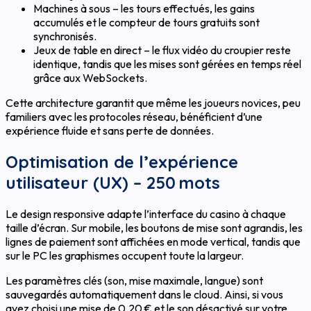
Machines à sous – les tours effectués, les gains
accumulés et le compteur de tours gratuits sont
synchronisés.
Jeux de table en direct – le flux vidéo du croupier reste
identique, tandis que les mises sont gérées en temps réel
grâce aux WebSockets.
Cette architecture garantit que même les joueurs novices, peu
familiers avec les protocoles réseau, bénéficient d’une
expérience fluide et sans perte de données.
Optimisation de l’expérience
utilisateur (UX) – 250 mots
Le design responsive adapte l’interface du casino à chaque
taille d’écran. Sur mobile, les boutons de mise sont agrandis, les
lignes de paiement sont affichées en mode vertical, tandis que
sur le PC les graphismes occupent toute la largeur.
Les paramètres clés (son, mise maximale, langue) sont
sauvegardés automatiquement dans le cloud. Ainsi, si vous
avez choisi une mise de 0,20 € et le son désactivé sur votre