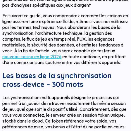
pas d’analyses spécifiques aux jeux d’argent.
En suivant ce guide, vous comprendrez comment les casinos en
ligne assurent une expérience fluide, même si vous ne maîtrisez
pas les termes techniques. Nous aborderons les bases de la
synchronisation, l’architecture technique, la gestion des
comptes, le flux de jeu en temps réel, l’UX, les exigences
matérielles, la sécurité des données, et enfin les tendances à
venir. À la fin de l’article, vous serez capable de tester un
nouveau casino en ligne 2026
en toute confiance, en profitant
d’une connexion sans couture entre vos différents appareils.
Les bases de la synchronisation
cross‑device – 300 mots
La synchronisation multi‑appareils désigne le processus qui
permet à un joueur de retrouver exactement la même session
de jeu, quel que soit le dispositif utilisé. Concrètement, dès que
vous vous connectez, le serveur crée un session token unique,
stocké dans le cloud. Ce token référence votre solde, vos
préférences de mise, vos bonus et l’état d’une partie en cours.