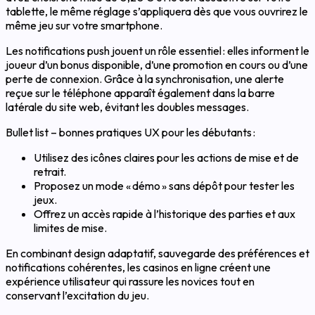
tablette, le même réglage s’appliquera dès que vous ouvrirez le
même jeu sur votre smartphone.
Les notifications push jouent un rôle essentiel : elles informent le
joueur d’un bonus disponible, d’une promotion en cours ou d’une
perte de connexion. Grâce à la synchronisation, une alerte
reçue sur le téléphone apparaît également dans la barre
latérale du site web, évitant les doubles messages.
Bullet list – bonnes pratiques UX pour les débutants :
Utilisez des icônes claires pour les actions de mise et de
retrait.
Proposez un mode « démo » sans dépôt pour tester les
jeux.
Offrez un accès rapide à l’historique des parties et aux
limites de mise.
En combinant design adaptatif, sauvegarde des préférences et
notifications cohérentes, les casinos en ligne créent une
expérience utilisateur qui rassure les novices tout en
conservant l’excitation du jeu.