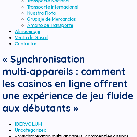
Transporte Nacional
Transporte internacional
Nuestra Flota
Grupaje de Mercancías
Ámbito de Transporte
Almacenaje
Venta de Gasoil
Contactar
« Synchronisation
multi‑appareils : comment
les casinos en ligne offrent
une expérience de jeu fluide
aux débutants »
IBERVOLUM
Uncategorized
« Synchronisation multi‑appareils : comment les casinos