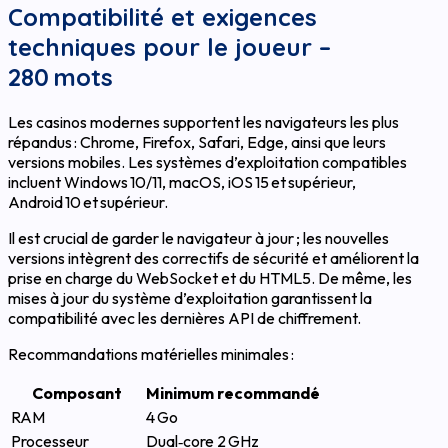
Compatibilité et exigences
techniques pour le joueur –
280 mots
Les casinos modernes supportent les navigateurs les plus
répandus : Chrome, Firefox, Safari, Edge, ainsi que leurs
versions mobiles. Les systèmes d’exploitation compatibles
incluent Windows 10/11, macOS, iOS 15 et supérieur,
Android 10 et supérieur.
Il est crucial de garder le navigateur à jour ; les nouvelles
versions intègrent des correctifs de sécurité et améliorent la
prise en charge du WebSocket et du HTML5. De même, les
mises à jour du système d’exploitation garantissent la
compatibilité avec les dernières API de chiffrement.
Recommandations matérielles minimales :
Composant
Minimum recommandé
RAM
4 Go
Processeur
Dual‑core 2 GHz