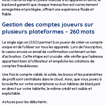
backend garantit que chaque transaction est correctement
enregistrée et protégée, offrant une expérience fluide et
fiable.
Gestion des comptes joueurs sur
plusieurs plateformes – 260 mots
Le single sign‑on (SSO) permet à un joueur de créer un compte
unique et de l’utiliser sur tous les appareils. Lors de l’inscription,
le casino envoie un email de confirmation contenant un lien
d’activation. Cette étape est cruciale : elle vérifie que l’adresse
appartient bien à l’utilisateur et empêche les créations de
comptes frauduleuses.
Une fois le compte validé, le solde, les bonus et les paramètres
de profil sont centralisés dans le cloud. Ainsi, que vous jouiez à
la roulette sur votre smartphone ou à un tableau de blackjack
en direct sur votre tablette, le même crédit est visible et
exploitable.
Astuces pour les débutants :