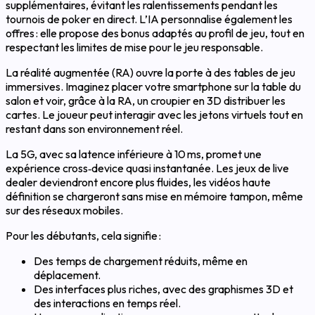
supplémentaires, évitant les ralentissements pendant les
tournois de poker en direct. L’IA personnalise également les
offres : elle propose des bonus adaptés au profil de jeu, tout en
respectant les limites de mise pour le jeu responsable.
La réalité augmentée (RA) ouvre la porte à des tables de jeu
immersives. Imaginez placer votre smartphone sur la table du
salon et voir, grâce à la RA, un croupier en 3D distribuer les
cartes. Le joueur peut interagir avec les jetons virtuels tout en
restant dans son environnement réel.
La 5G, avec sa latence inférieure à 10 ms, promet une
expérience cross‑device quasi instantanée. Les jeux de live
dealer deviendront encore plus fluides, les vidéos haute
définition se chargeront sans mise en mémoire tampon, même
sur des réseaux mobiles.
Pour les débutants, cela signifie :
Des temps de chargement réduits, même en
déplacement.
Des interfaces plus riches, avec des graphismes 3D et
des interactions en temps réel.