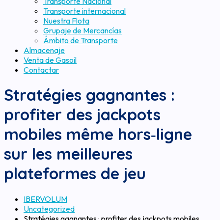
Transporte Nacional
Transporte internacional
Nuestra Flota
Grupaje de Mercancías
Ámbito de Transporte
Almacenaje
Venta de Gasoil
Contactar
Stratégies gagnantes :
profiter des jackpots
mobiles même hors‑ligne
sur les meilleures
plateformes de jeu
IBERVOLUM
Uncategorized
Stratégies gagnantes : profiter des jackpots mobiles