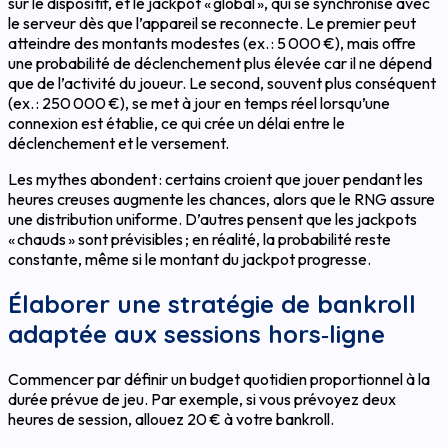
sur le dispositif, et le jackpot « global », qui se synchronise avec
le serveur dès que l’appareil se reconnecte. Le premier peut
atteindre des montants modestes (ex. : 5 000 €), mais offre
une probabilité de déclenchement plus élevée car il ne dépend
que de l’activité du joueur. Le second, souvent plus conséquent
(ex. : 250 000 €), se met à jour en temps réel lorsqu’une
connexion est établie, ce qui crée un délai entre le
déclenchement et le versement.
Les mythes abondent : certains croient que jouer pendant les
heures creuses augmente les chances, alors que le RNG assure
une distribution uniforme. D’autres pensent que les jackpots
« chauds » sont prévisibles ; en réalité, la probabilité reste
constante, même si le montant du jackpot progresse.
Élaborer une stratégie de bankroll
adaptée aux sessions hors‑ligne
Commencer par définir un budget quotidien proportionnel à la
durée prévue de jeu. Par exemple, si vous prévoyez deux
heures de session, allouez 20 € à votre bankroll.