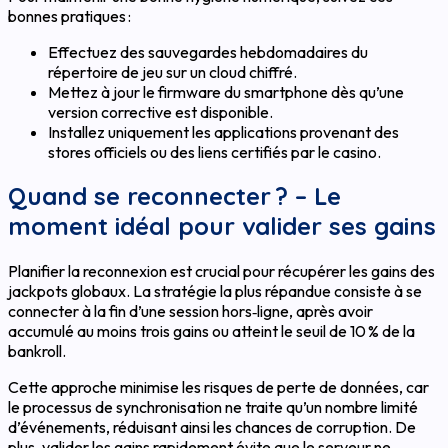
bonnes pratiques :
Effectuez des sauvegardes hebdomadaires du
répertoire de jeu sur un cloud chiffré.
Mettez à jour le firmware du smartphone dès qu’une
version corrective est disponible.
Installez uniquement les applications provenant des
stores officiels ou des liens certifiés par le casino.
Quand se reconnecter ? – Le
moment idéal pour valider ses gains
Planifier la reconnexion est crucial pour récupérer les gains des
jackpots globaux. La stratégie la plus répandue consiste à se
connecter à la fin d’une session hors‑ligne, après avoir
accumulé au moins trois gains ou atteint le seuil de 10 % de la
bankroll.
Cette approche minimise les risques de perte de données, car
le processus de synchronisation ne traite qu’un nombre limité
d’événements, réduisant ainsi les chances de corruption. De
plus, valider les gains rapidement évite que le serveur ne