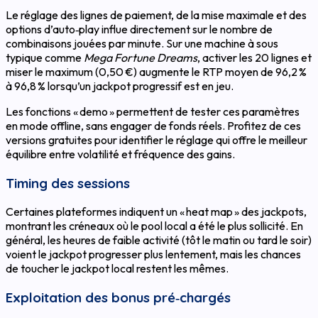
Le réglage des lignes de paiement, de la mise maximale et des
options d’auto‑play influe directement sur le nombre de
combinaisons jouées par minute. Sur une machine à sous
typique comme
Mega Fortune Dreams
, activer les 20 lignes et
miser le maximum (0,50 €) augmente le RTP moyen de 96,2 %
à 96,8 % lorsqu’un jackpot progressif est en jeu.
Les fonctions « demo » permettent de tester ces paramètres
en mode offline, sans engager de fonds réels. Profitez de ces
versions gratuites pour identifier le réglage qui offre le meilleur
équilibre entre volatilité et fréquence des gains.
Timing des sessions
Certaines plateformes indiquent un « heat map » des jackpots,
montrant les créneaux où le pool local a été le plus sollicité. En
général, les heures de faible activité (tôt le matin ou tard le soir)
voient le jackpot progresser plus lentement, mais les chances
de toucher le jackpot local restent les mêmes.
Exploitation des bonus pré‑chargés