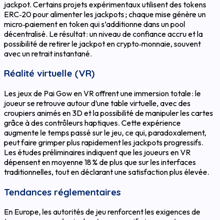
jackpot. Certains projets expérimentaux utilisent des tokens
ERC‑20 pour alimenter les jackpots ; chaque mise génère un
micro‑paiement en token qui s’additionne dans un pool
décentralisé. Le résultat : un niveau de confiance accru et la
possibilité de retirer le jackpot en crypto‑monnaie, souvent
avec un retrait instantané.
Réalité virtuelle (VR)
Les jeux de Pai Gow en VR offrent une immersion totale : le
joueur se retrouve autour d’une table virtuelle, avec des
croupiers animés en 3D et la possibilité de manipuler les cartes
grâce à des contrôleurs haptiques. Cette expérience
augmente le temps passé sur le jeu, ce qui, paradoxalement,
peut faire grimper plus rapidement les jackpots progressifs.
Les études préliminaires indiquent que les joueurs en VR
dépensent en moyenne 18 % de plus que sur les interfaces
traditionnelles, tout en déclarant une satisfaction plus élevée.
Tendances réglementaires
En Europe, les autorités de jeu renforcent les exigences de