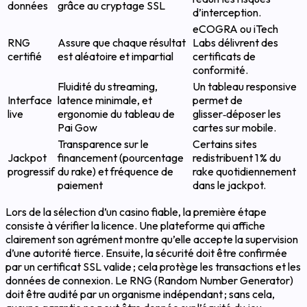
données
grâce au cryptage SSL
d’interception.
eCOGRA ou iTech
RNG
Assure que chaque résultat
Labs délivrent des
certifié
est aléatoire et impartial
certificats de
conformité.
Fluidité du streaming,
Un tableau responsive
Interface
latence minimale, et
permet de
live
ergonomie du tableau de
glisser‑déposer les
Pai Gow
cartes sur mobile.
Transparence sur le
Certains sites
Jackpot
financement (pourcentage
redistribuent 1 % du
progressif
du rake) et fréquence de
rake quotidiennement
paiement
dans le jackpot.
Lors de la sélection d’un casino fiable, la première étape
consiste à vérifier la licence. Une plateforme qui affiche
clairement son agrément montre qu’elle accepte la supervision
d’une autorité tierce. Ensuite, la sécurité doit être confirmée
par un certificat SSL valide ; cela protège les transactions et les
données de connexion. Le RNG (Random Number Generator)
doit être audité par un organisme indépendant ; sans cela,