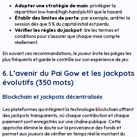
Adopter une stratégie de main
: privilégier la
répartition low‑hand/high‑hand plutôt que le hasard.
Établir des limites de perte
: par exemple, arrêter la
session dès que 5 % du capital initial est perdu.
Vérifier les règles du jackpot
: lire les termes et
conditions pour s’assurer que chaque mise compte
réellement.
En suivant ces recommandations, le joueur évite les pièges les
plus fréquents et garde le contrôle sur son expérience de jeu.
6. L’avenir du Pai Gow et les jackpots
évolutifs (350 mots)
Blockchain et jackpots décentralisés
Les plateformes qui intègrent la technologie blockchain offrent
des jackpots transparents, où chaque contribution et chaque
paiement sont enregistrés sur une chaîne publique. Cette
approche élimine le doute sur la provenance des fonds et
permet aux joueurs de vérifier en temps réel le montant du