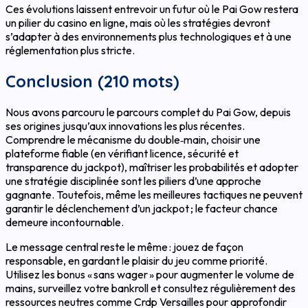
Ces évolutions laissent entrevoir un futur où le Pai Gow restera
un pilier du casino en ligne, mais où les stratégies devront
s’adapter à des environnements plus technologiques et à une
réglementation plus stricte.
Conclusion (210 mots)
Nous avons parcouru le parcours complet du Pai Gow, depuis
ses origines jusqu’aux innovations les plus récentes.
Comprendre le mécanisme du double‑main, choisir une
plateforme fiable (en vérifiant licence, sécurité et
transparence du jackpot), maîtriser les probabilités et adopter
une stratégie disciplinée sont les piliers d’une approche
gagnante. Toutefois, même les meilleures tactiques ne peuvent
garantir le déclenchement d’un jackpot ; le facteur chance
demeure incontournable.
Le message central reste le même : jouez de façon
responsable, en gardant le plaisir du jeu comme priorité.
Utilisez les bonus « sans wager » pour augmenter le volume de
mains, surveillez votre bankroll et consultez régulièrement des
ressources neutres comme Crdp Versailles pour approfondir