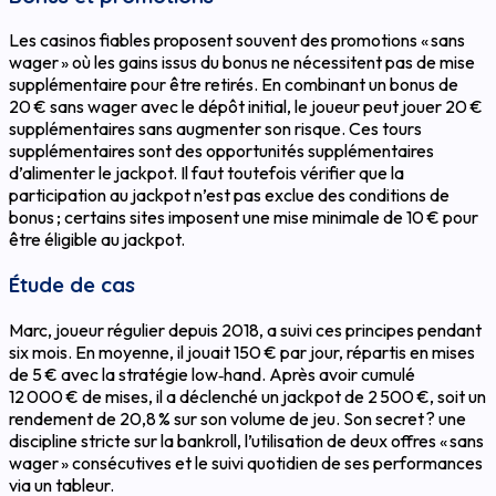
Les casinos fiables proposent souvent des promotions « sans
wager » où les gains issus du bonus ne nécessitent pas de mise
supplémentaire pour être retirés. En combinant un bonus de
20 € sans wager avec le dépôt initial, le joueur peut jouer 20 €
supplémentaires sans augmenter son risque. Ces tours
supplémentaires sont des opportunités supplémentaires
d’alimenter le jackpot. Il faut toutefois vérifier que la
participation au jackpot n’est pas exclue des conditions de
bonus ; certains sites imposent une mise minimale de 10 € pour
être éligible au jackpot.
Étude de cas
Marc, joueur régulier depuis 2018, a suivi ces principes pendant
six mois. En moyenne, il jouait 150 € par jour, répartis en mises
de 5 € avec la stratégie low‑hand. Après avoir cumulé
12 000 € de mises, il a déclenché un jackpot de 2 500 €, soit un
rendement de 20,8 % sur son volume de jeu. Son secret ? une
discipline stricte sur la bankroll, l’utilisation de deux offres « sans
wager » consécutives et le suivi quotidien de ses performances
via un tableur.