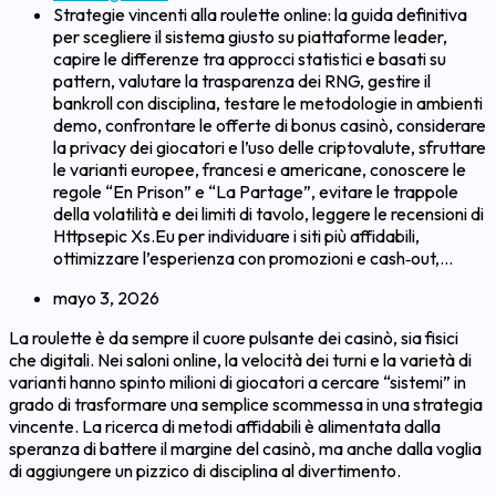
Strategie vincenti alla roulette online: la guida definitiva
per scegliere il sistema giusto su piattaforme leader,
capire le differenze tra approcci statistici e basati su
pattern, valutare la trasparenza dei RNG, gestire il
bankroll con disciplina, testare le metodologie in ambienti
demo, confrontare le offerte di bonus casinò, considerare
la privacy dei giocatori e l’uso delle criptovalute, sfruttare
le varianti europee, francesi e americane, conoscere le
regole “En Prison” e “La Partage”, evitare le trappole
della volatilità e dei limiti di tavolo, leggere le recensioni di
Httpsepic Xs.Eu per individuare i siti più affidabili,
ottimizzare l’esperienza con promozioni e cash‑out,…
mayo 3, 2026
La roulette è da sempre il cuore pulsante dei casinò, sia fisici
che digitali. Nei saloni online, la velocità dei turni e la varietà di
varianti hanno spinto milioni di giocatori a cercare “sistemi” in
grado di trasformare una semplice scommessa in una strategia
vincente. La ricerca di metodi affidabili è alimentata dalla
speranza di battere il margine del casinò, ma anche dalla voglia
di aggiungere un pizzico di disciplina al divertimento.