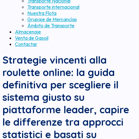
Transporte Nacional
Transporte internacional
Nuestra Flota
Grupaje de Mercancías
Ámbito de Transporte
Almacenaje
Venta de Gasoil
Contactar
Strategie vincenti alla
roulette online: la guida
definitiva per scegliere il
sistema giusto su
piattaforme leader, capire
le differenze tra approcci
statistici e basati su