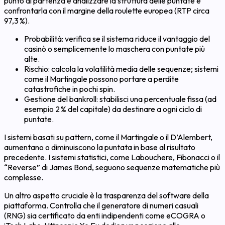
punto di partenza è analizzare la struttura delle puntate e
confrontarla con il margine della roulette europea (RTP circa
97,3 %).
Probabilità: verifica se il sistema riduce il vantaggio del
casinò o semplicemente lo maschera con puntate più
alte.
Rischio: calcola la volatilità media delle sequenze; sistemi
come il Martingale possono portare a perdite
catastrofiche in pochi spin.
Gestione del bankroll: stabilisci una percentuale fissa (ad
esempio 2 % del capitale) da destinare a ogni ciclo di
puntate.
I sistemi basati su pattern, come il Martingale o il D’Alembert,
aumentano o diminuiscono la puntata in base al risultato
precedente. I sistemi statistici, come Labouchere, Fibonacci o il
“Reverse” di James Bond, seguono sequenze matematiche più
complesse.
Un altro aspetto cruciale è la trasparenza del software della
piattaforma. Controlla che il generatore di numeri casuali
(RNG) sia certificato da enti indipendenti come eCOGRA o