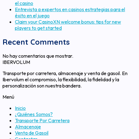
el casino
Entrevista a expertos en casinos estrategias para el
éxito en el juego
Claim your CasinoXN welcome bonus: tips for new
players to get started
Recent Comments
No hay comentarios que mostrar.
IBERVOLUM
Transporte por carretera, almacenaje y venta de gasoil. En
Ibervolum el compromiso, la flexibilidad, la fidelidad y la
personalización son nuestra bandera.
Menú
Inicio
¿Quiénes Somos?
Transporte Por Carretera
Almacenaje
Venta de Gasoil
Contactar