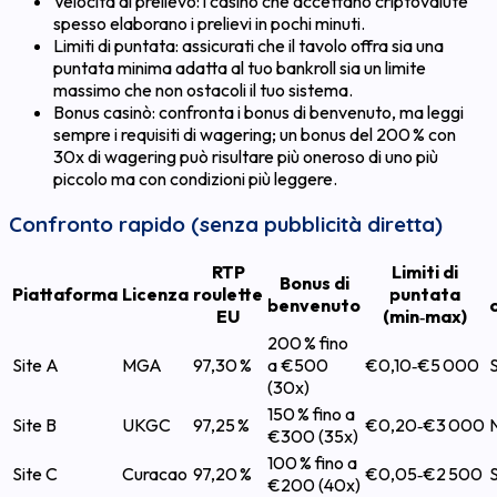
Velocità di prelievo: i casinò che accettano criptovalute
spesso elaborano i prelievi in pochi minuti.
Limiti di puntata: assicurati che il tavolo offra sia una
puntata minima adatta al tuo bankroll sia un limite
massimo che non ostacoli il tuo sistema.
Bonus casinò: confronta i bonus di benvenuto, ma leggi
sempre i requisiti di wagering; un bonus del 200 % con
30x di wagering può risultare più oneroso di uno più
piccolo ma con condizioni più leggere.
Confronto rapido (senza pubblicità diretta)
RTP
Limiti di
Bonus di
Piattaforma
Licenza
roulette
puntata
benvenuto
EU
(min‑max)
200 % fino
Site A
MGA
97,30 %
a €500
€0,10‑€5 000
S
(30x)
150 % fino a
Site B
UKGC
97,25 %
€0,20‑€3 000
€300 (35x)
100 % fino a
Site C
Curacao
97,20 %
€0,05‑€2 500
S
€200 (40x)