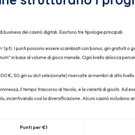
 business dei casinò digitali. Esistono tre tipologie principali:
 1 pt). I punti possono essere scambiati con bonus, giri gratuiti o 
num” in base al volume di gioco mensile. Ogni livello sblocca percentu
00 €, 50 giri su slot selezionate) riservate ai membri di alto livello
scommessa, il tempo trascorso al tavolo, e la varietà di giochi. Ad
volo, incentivando così la diversificazione. Alcuni casinò includono a
Punti per €1