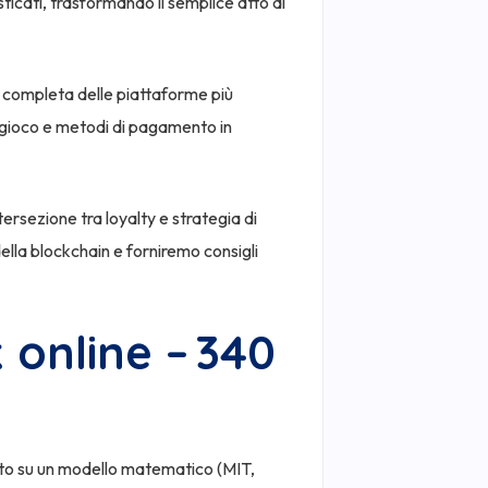
ticati, trasformando il semplice atto di
completa delle piattaforme più
i gioco e metodi di pagamento in
tersezione tra loyalty e strategia di
ella blockchain e forniremo consigli
k online – 340
to su un modello matematico (MIT,