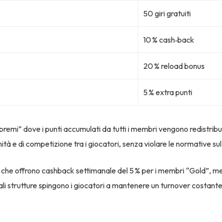
50 giri gratuiti
10 % cash‑back
20 % reload bonus
5 % extra punti
premi” dove i punti accumulati da tutti i membri vengono redistrib
à e di competizione tra i giocatori, senza violare le normative su
che offrono cashback settimanale del 5 % per i membri “Gold”, me
Tali strutture spingono i giocatori a mantenere un turnover costant