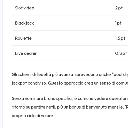
Slot video
2 pt
Blackjack
1 pt
Roulette
1,5 pt
Live dealer
0,8 pt
Gli schemi di fedeltà più avanzati prevedono anche “pool di 
jackpot condiviso. Questo approccio crea un senso di comunit
Senza nominare brand specifici, è comune vedere operatori 
ritorno su perdite netti, più un bonus di benvenuto mensile. 
proprio ciclo di valore.