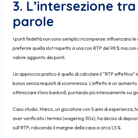
3. L’intersezione tra
parole
I punti fedeltà non sono semplici ricompense: influenzano le 
preferire quella slot rispetto a una con RTP del 98 % ma con un 
valore aggiunto dei punti.
Un approccio pratico è quello di calcolare il “RTP effettivo
bonus senza requisiti di scommessa. L’effetto è un aumento de
ottimizzare il loro bankroll, puntando più intensamente sui gi
Caso studio: Marco, un giocatore con 5 anni di esperienza, h
aver verificato i termini (wagering 30x), ha deciso di deposit
sull’RTP, riducendo il margine della casa a circa 1,5 %.