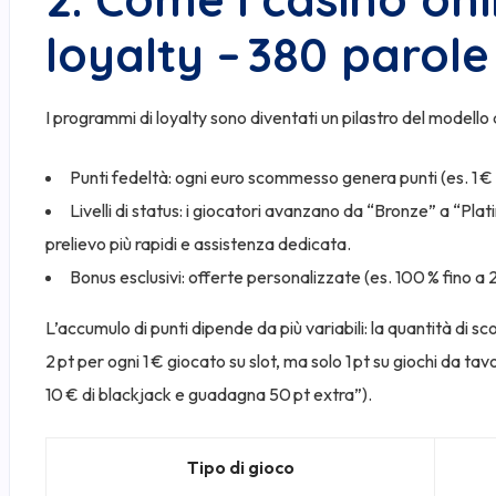
loyalty – 380 parole
I programmi di loyalty sono diventati un pilastro del modello di
Punti fedeltà: ogni euro scommesso genera punti (es. 1 € =
Livelli di status: i giocatori avanzano da “Bronze” a “Plati
prelievo più rapidi e assistenza dedicata.
Bonus esclusivi: offerte personalizzate (es. 100 % fino a 2
L’accumulo di punti dipende da più variabili: la quantità di 
2 pt per ogni 1 € giocato su slot, ma solo 1 pt su giochi da ta
10 € di blackjack e guadagna 50 pt extra”).
Tipo di gioco