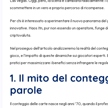
Las Vegas. Oggi, però, la scena è cambiata radicalmente: i c
scommettere in un vero e proprio percorso di ricompense.
Per chi è interessato a sperimentare il nuovo panorama del gi
innovative. Haos Itn, pur non essendo un operatore, funge da
criptovaluta.
Nel prosieguo dell’articolo analizzeremo la realtà del contegg
gioco, e l’impatto di queste dinamiche sui giocatori esperti
pratici per massimizzare i benefici senza infrangere le regol
1. Il mito del conte
parole
Il conteggio delle carte nasce negli anni ’70, quando il pro