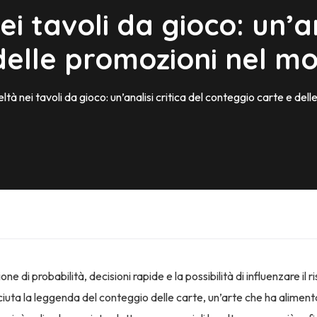
i tavoli da gioco: un’an
delle promozioni nel 
eltà nei tavoli da gioco: un’analisi critica del conteggio carte e d
ne di probabilità, decisioni rapide e la possibilità di influenzare il r
uta la leggenda del conteggio delle carte, un’arte che ha alimentato 