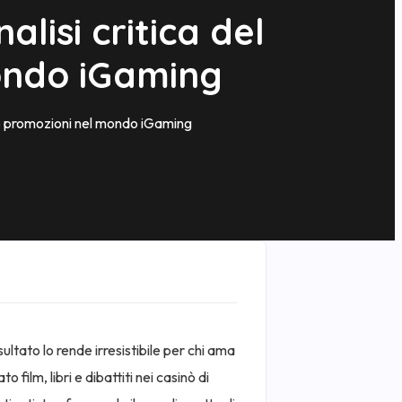
alisi critica del
mondo iGaming
elle promozioni nel mondo iGaming
isultato lo rende irresistibile per chi ama
film, libri e dibattiti nei casinò di