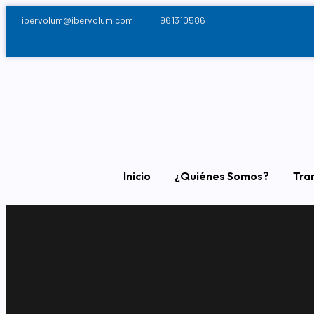
ibervolum@ibervolum.com
961310586
Inicio
¿Quiénes Somos?
Tra