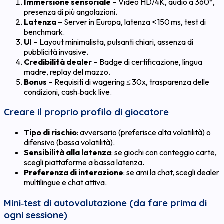
Immersione sensoriale
– Video HD/4K, audio a 360°,
presenza di più angolazioni.
Latenza
– Server in Europa, latenza < 150 ms, test di
benchmark.
UI
– Layout minimalista, pulsanti chiari, assenza di
pubblicità invasive.
Credibilità dealer
– Badge di certificazione, lingua
madre, replay del mazzo.
Bonus
– Requisiti di wagering ≤ 30x, trasparenza delle
condizioni, cash‑back live.
Creare il proprio profilo di giocatore
Tipo di rischio
: avversario (preferisce alta volatilità) o
difensivo (bassa volatilità).
Sensibilità alla latenza
: se giochi con conteggio carte,
scegli piattaforme a bassa latenza.
Preferenza di interazione
: se ami la chat, scegli dealer
multilingue e chat attiva.
Mini‑test di autovalutazione (da fare prima di
ogni sessione)