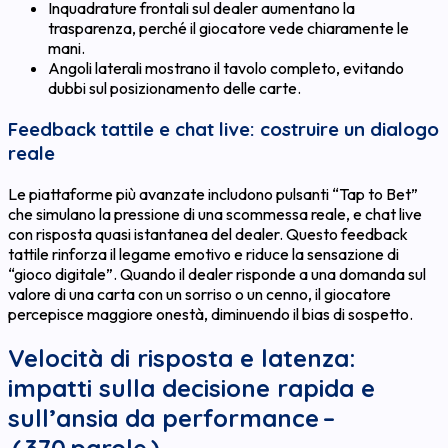
Inquadrature frontali sul dealer aumentano la
trasparenza, perché il giocatore vede chiaramente le
mani.
Angoli laterali mostrano il tavolo completo, evitando
dubbi sul posizionamento delle carte.
Feedback tattile e chat live: costruire un dialogo
reale
Le piattaforme più avanzate includono pulsanti “Tap to Bet”
che simulano la pressione di una scommessa reale, e chat live
con risposta quasi istantanea del dealer. Questo feedback
tattile rinforza il legame emotivo e riduce la sensazione di
“gioco digitale”. Quando il dealer risponde a una domanda sul
valore di una carta con un sorriso o un cenno, il giocatore
percepisce maggiore onestà, diminuendo il bias di sospetto.
Velocità di risposta e latenza:
impatti sulla decisione rapida e
sull’ansia da performance –