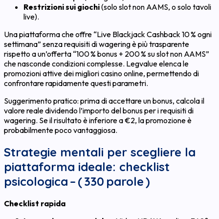
Restrizioni sui giochi
(solo slot non AAMS, o solo tavoli
live).
Una piattaforma che offre “Live Blackjack Cashback 10 % ogni
settimana” senza requisiti di wagering è più trasparente
rispetto a un’offerta “100 % bonus + 200 % su slot non AAMS”
che nasconde condizioni complesse. Legvalue elenca le
promozioni attive dei migliori casino online, permettendo di
confrontare rapidamente questi parametri.
Suggerimento pratico: prima di accettare un bonus, calcola il
valore reale dividendo l’importo del bonus per i requisiti di
wagering. Se il risultato è inferiore a €2, la promozione è
probabilmente poco vantaggiosa.
Strategie mentali per scegliere la
piattaforma ideale: checklist
psicologica – ( 330 parole )
Checklist rapida