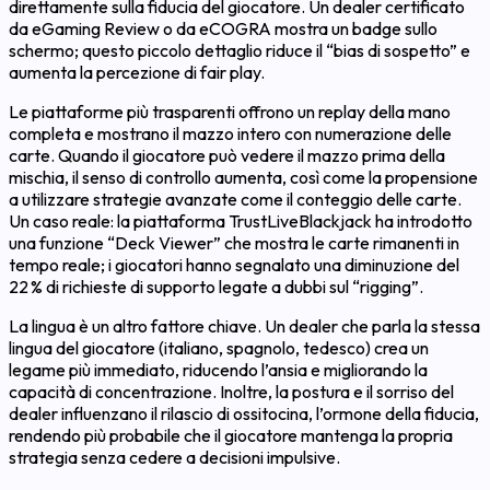
direttamente sulla fiducia del giocatore. Un dealer certificato
da eGaming Review o da eCOGRA mostra un badge sullo
schermo; questo piccolo dettaglio riduce il “bias di sospetto” e
aumenta la percezione di fair play.
Le piattaforme più trasparenti offrono un replay della mano
completa e mostrano il mazzo intero con numerazione delle
carte. Quando il giocatore può vedere il mazzo prima della
mischia, il senso di controllo aumenta, così come la propensione
a utilizzare strategie avanzate come il conteggio delle carte.
Un caso reale: la piattaforma TrustLiveBlackjack ha introdotto
una funzione “Deck Viewer” che mostra le carte rimanenti in
tempo reale; i giocatori hanno segnalato una diminuzione del
22 % di richieste di supporto legate a dubbi sul “rigging”.
La lingua è un altro fattore chiave. Un dealer che parla la stessa
lingua del giocatore (italiano, spagnolo, tedesco) crea un
legame più immediato, riducendo l’ansia e migliorando la
capacità di concentrazione. Inoltre, la postura e il sorriso del
dealer influenzano il rilascio di ossitocina, l’ormone della fiducia,
rendendo più probabile che il giocatore mantenga la propria
strategia senza cedere a decisioni impulsive.