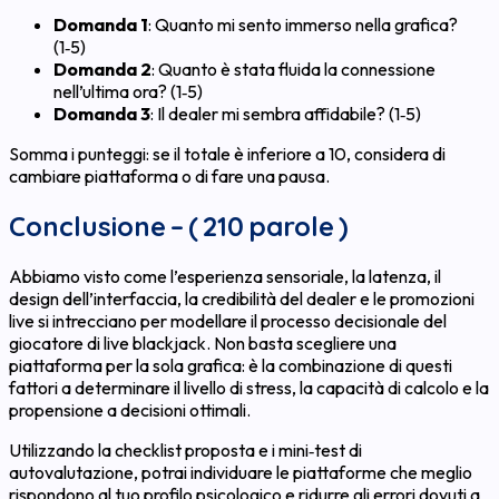
Domanda 1
: Quanto mi sento immerso nella grafica?
(1‑5)
Domanda 2
: Quanto è stata fluida la connessione
nell’ultima ora? (1‑5)
Domanda 3
: Il dealer mi sembra affidabile? (1‑5)
Somma i punteggi: se il totale è inferiore a 10, considera di
cambiare piattaforma o di fare una pausa.
Conclusione – ( 210 parole )
Abbiamo visto come l’esperienza sensoriale, la latenza, il
design dell’interfaccia, la credibilità del dealer e le promozioni
live si intrecciano per modellare il processo decisionale del
giocatore di live blackjack. Non basta scegliere una
piattaforma per la sola grafica: è la combinazione di questi
fattori a determinare il livello di stress, la capacità di calcolo e la
propensione a decisioni ottimali.
Utilizzando la checklist proposta e i mini‑test di
autovalutazione, potrai individuare le piattaforme che meglio
rispondono al tuo profilo psicologico e ridurre gli errori dovuti a