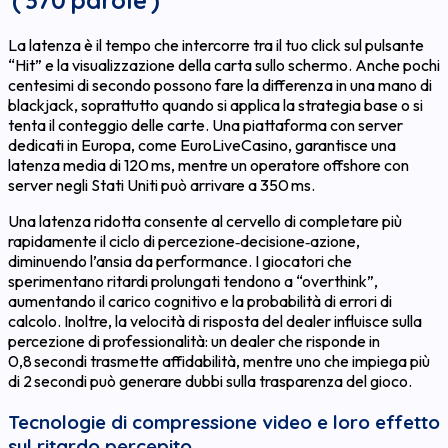
( 370 parole )
La latenza è il tempo che intercorre tra il tuo click sul pulsante
“Hit” e la visualizzazione della carta sullo schermo. Anche pochi
centesimi di secondo possono fare la differenza in una mano di
blackjack, soprattutto quando si applica la strategia base o si
tenta il conteggio delle carte. Una piattaforma con server
dedicati in Europa, come EuroLiveCasino, garantisce una
latenza media di 120 ms, mentre un operatore offshore con
server negli Stati Uniti può arrivare a 350 ms.
Una latenza ridotta consente al cervello di completare più
rapidamente il ciclo di percezione‑decisione‑azione,
diminuendo l’ansia da performance. I giocatori che
sperimentano ritardi prolungati tendono a “overthink”,
aumentando il carico cognitivo e la probabilità di errori di
calcolo. Inoltre, la velocità di risposta del dealer influisce sulla
percezione di professionalità: un dealer che risponde in
0,8 secondi trasmette affidabilità, mentre uno che impiega più
di 2 secondi può generare dubbi sulla trasparenza del gioco.
Tecnologie di compressione video e loro effetto
sul ritardo percepito