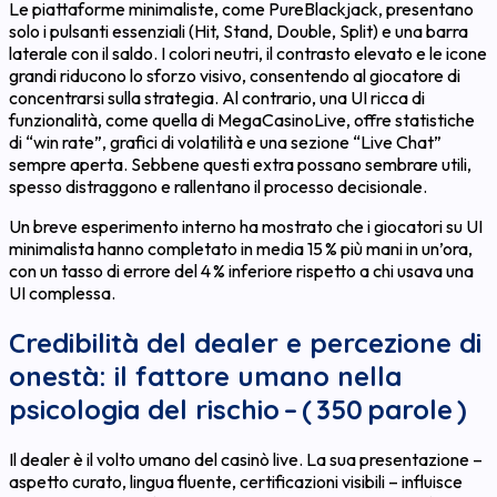
Le piattaforme minimaliste, come PureBlackjack, presentano
solo i pulsanti essenziali (Hit, Stand, Double, Split) e una barra
laterale con il saldo. I colori neutri, il contrasto elevato e le icone
grandi riducono lo sforzo visivo, consentendo al giocatore di
concentrarsi sulla strategia. Al contrario, una UI ricca di
funzionalità, come quella di MegaCasinoLive, offre statistiche
di “win rate”, grafici di volatilità e una sezione “Live Chat”
sempre aperta. Sebbene questi extra possano sembrare utili,
spesso distraggono e rallentano il processo decisionale.
Un breve esperimento interno ha mostrato che i giocatori su UI
minimalista hanno completato in media 15 % più mani in un’ora,
con un tasso di errore del 4 % inferiore rispetto a chi usava una
UI complessa.
Credibilità del dealer e percezione di
onestà: il fattore umano nella
psicologia del rischio – ( 350 parole )
Il dealer è il volto umano del casinò live. La sua presentazione –
aspetto curato, lingua fluente, certificazioni visibili – influisce