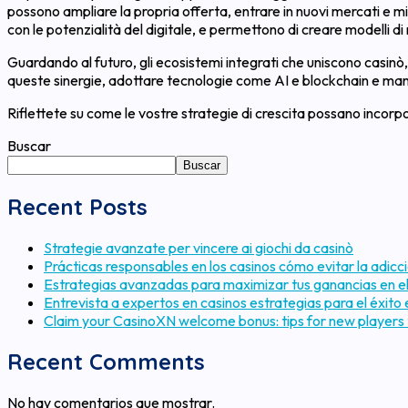
possono ampliare la propria offerta, entrare in nuovi mercati e mi
con le potenzialità del digitale, e permettono di creare modelli di 
Guardando al futuro, gli ecosistemi integrati che uniscono casinò
queste sinergie, adottare tecnologie come AI e blockchain e mant
Riflettete su come le vostre strategie di crescita possano incorpo
Buscar
Buscar
Recent Posts
Strategie avanzate per vincere ai giochi da casinò
Prácticas responsables en los casinos cómo evitar la adicci
Estrategias avanzadas para maximizar tus ganancias en el
Entrevista a expertos en casinos estrategias para el éxito 
Claim your CasinoXN welcome bonus: tips for new players 
Recent Comments
No hay comentarios que mostrar.