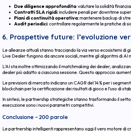
Due diligence approfondita
: valutare la solidità finanz
Contratti SLA rigidi
: includere penali per downtime superi
Piani di continuità operativa
: mantenere backup di stre
Audit periodici
: controllare regolarmente le pratiche di s
6. Prospettive future: l’evoluzione ve
Le alleanze attuali stanno tracciando la via verso ecosistemi di g
Live Dealer fungono da ancore sociali, mentre gli algoritmi di AI ma
L’AI sta inoltre ottimizzando il matchmaking dei dealer, analizza
dealer più adatto a ciascuna sessione. Questo approccio aumenta la
Le previsioni di mercato indicano un CAGR del 14 % per i segmenti
blockchain per la certificazione dei risultati di gioco e l’uso di 
In sintesi, le partnership strategiche stanno trasformando il settor
esecuzione sono i nuovi parametri competitivi.
Conclusione – 200 parole
Le partnership intelligenti rappresentano oggi il vero motore di cr