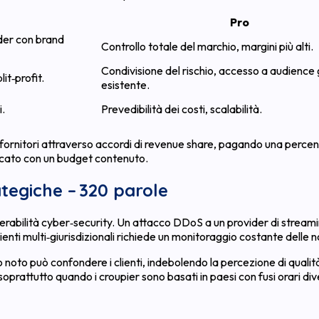
Pro
ider con brand
Controllo totale del marchio, margini più alti.
Condivisione del rischio, accesso a audience 
lit‑profit.
esistente.
i.
Prevedibilità dei costi, scalabilità.
 fornitori attraverso accordi di revenue share, pagando una perce
ercato con un budget contenuto.
ategiche – 320 parole
rabilità cyber‑security. Un attacco DDoS a un provider di streamin
bienti multi‑giurisdizionali richiede un monitoraggio costante dell
co noto può confondere i clienti, indebolendo la percezione di qualit
 soprattutto quando i croupier sono basati in paesi con fusi orari div