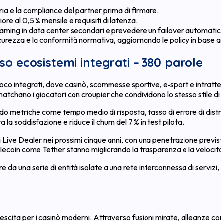
iaria e la compliance del partner prima di firmare.
ore al 0,5 % mensile e requisiti di latenza.
aming in data center secondari e prevedere un failover automatic
icurezza e la conformità normativa, aggiornando le policy in base a
rso ecosistemi integrati – 380 parole
ioco integrati, dove casinò, scommesse sportive, e‑sport e intratte
tchano i giocatori con croupier che condividono lo stesso stile di gio
ndo metriche come tempo medio di risposta, tasso di errore di distr
 soddisfazione e riduce il churn del 7 % in test pilota.
 Live Dealer nei prossimi cinque anni, con una penetrazione previst
stablecoin come Tether stanno migliorando la trasparenza e la veloci
e da una serie di entità isolate a una rete interconnessa di servizi,
escita per i casinò moderni. Attraverso fusioni mirate, alleanze con