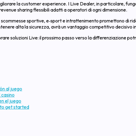
gliorare la customer experience. I Live Dealer, in particolare, fung
revenue sharing flessibili adatti a operatori di ogni dimensione.
, scommesse sportive, e‑sport e intrattenimento promettono di ride
enere alta la sicurezza, avrà un vantaggio competitivo decisivo i
rare soluzioni Live: il prossimo passo verso la differenziazione po
ón al juego
 casino
en el juego
to get started