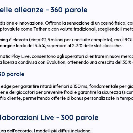
delle alleanze – 360 parole
adizione e innovazione. Offrono la sensazione di un casinò fisico,
criptovalute come Tether o con valute tradizionali, scegliendo il me
eaming è elevato (circa €1,5 milioni per una suite completa), ma il RO
argine lordo del 5‑6 %, superiore al 2‑3 % delle slot classiche.
atic Play Live, consentono agli operatori di entrare in nuovi merc
a licenza condivisa con Evolution, ottenendo una crescita del 35 % de
150 parole
 edge per garantire ritardi inferiori a 150 ms, fondamentale per gio
pier e dei giocatori per prevenire frodi e garantire la sicurezza (sicu
profilo cliente, permettendo offerte di bonus personalizzate in temp
llaborazioni Live – 300 parole
ra dell’accordo. I modelli più diffusi includono: