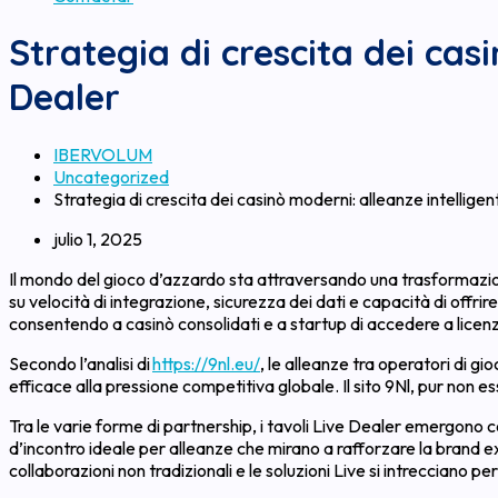
Strategia di crescita dei casi
Dealer
IBERVOLUM
Uncategorized
Strategia di crescita dei casinò moderni: alleanze intelligent
julio 1, 2025
Il mondo del gioco d’azzardo sta attraversando una trasformazione
su velocità di integrazione, sicurezza dei dati e capacità di offri
consentendo a casinò consolidati e a startup di accedere a licen
Secondo l’analisi di
https://9nl.eu/
, le alleanze tra operatori di g
efficace alla pressione competitiva globale. Il sito 9Nl, pur non 
Tra le varie forme di partnership, i tavoli Live Dealer emergono co
d’incontro ideale per alleanze che mirano a rafforzare la brand 
collaborazioni non tradizionali e le soluzioni Live si intrecciano per