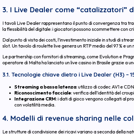
3. I Live Dealer come “catalizzatori” 
I tavoli Live Dealer rappresentano il punto di convergenza tra tr
la flessibilità del digitale: i giocatori possono scommettere con 
Dal punto di vista dei costi, l’investimento iniziale in studi di str
slot. Un tavolo di roulette live genera un RTP medio del 97 % e un m
Le partnership con fornitori di streaming, come Evolution e Pragm
operatore di Malta ha lanciato un live casino in Brasile grazie a un
3.1. Tecnologie chiave dietro i Live Dealer (H3) – 
Streaming a bassa latenza
: utilizzo di codec AV1 e CDN
Riconoscimento facciale
: verifica dell’identità del crou
Integrazione CRM
: i dati di gioco vengono collegati al 
con volatilità media.
4. Modelli di revenue sharing nelle co
Le strutture di condivisione dei ricavi variano a seconda della natu