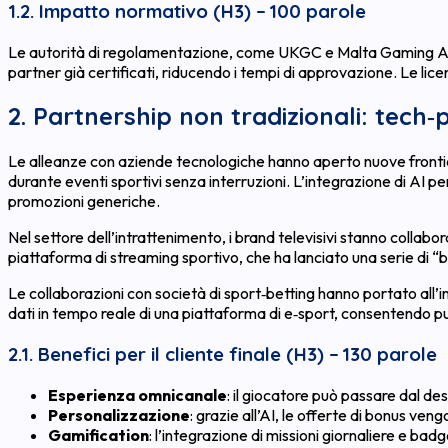
1.2. Impatto normativo (H3) – 100 parole
Le autorità di regolamentazione, come UKGC e Malta Gaming Autho
partner già certificati, riducendo i tempi di approvazione. Le lic
2. Partnership non tradizionali: tech‑
Le alleanze con aziende tecnologiche hanno aperto nuove frontier
durante eventi sportivi senza interruzioni. L’integrazione di AI p
promozioni generiche.
Nel settore dell’intrattenimento, i brand televisivi stanno colla
piattaforma di streaming sportivo, che ha lanciato una serie di “
Le collaborazioni con società di sport‑betting hanno portato all’i
dati in tempo reale di una piattaforma di e‑sport, consentendo p
2.1. Benefici per il cliente finale (H3) – 130 parole
Esperienza omnicanale
: il giocatore può passare dal de
Personalizzazione
: grazie all’AI, le offerte di bonus ve
Gamification
: l’integrazione di missioni giornaliere e bad