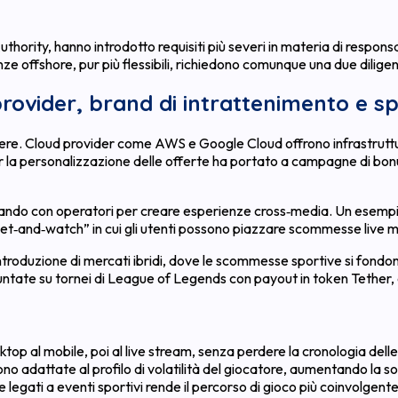
rity, hanno introdotto requisiti più severi in materia di respons
enze offshore, pur più flessibili, richiedono comunque una due dilig
provider, brand di intrattenimento e s
e. Cloud provider come AWS e Google Cloud offrono infrastrutture s
er la personalizzazione delle offerte ha portato a campagne di bonus
borando con operatori per creare esperienze cross‑media. Un esempi
bet‑and‑watch” in cui gli utenti possono piazzare scommesse live m
ntroduzione di mercati ibridi, dove le scommesse sportive si fondon
untate su tornei di League of Legends con payout in token Tether,
sktop al mobile, poi al live stream, senza perdere la cronologia de
ngono adattate al profilo di volatilità del giocatore, aumentando la s
ge legati a eventi sportivi rende il percorso di gioco più coinvolgen