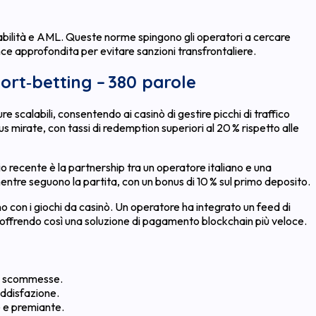
abilità e AML. Queste norme spingono gli operatori a cercare
ence approfondita per evitare sanzioni transfrontaliere.
port‑betting – 380 parole
calabili, consentendo ai casinò di gestire picchi di traffico
 mirate, con tassi di redemption superiori al 20 % rispetto alle
o recente è la partnership tra un operatore italiano e una
entre seguono la partita, con un bonus di 10 % sul primo deposito.
o con i giochi da casinò. Un operatore ha integrato un feed di
 offrendo così una soluzione di pagamento blockchain più veloce.
lle scommesse.
oddisfazione.
te e premiante.