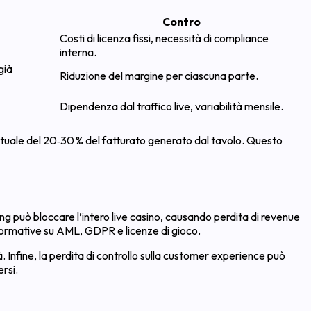
Contro
Costi di licenza fissi, necessità di compliance
interna.
già
Riduzione del margine per ciascuna parte.
Dipendenza dal traffico live, variabilità mensile.
ntuale del 20‑30 % del fatturato generato dal tavolo. Questo
g può bloccare l’intero live casino, causando perdita di revenue
e normative su AML, GDPR e licenze di gioco.
à. Infine, la perdita di controllo sulla customer experience può
ersi.