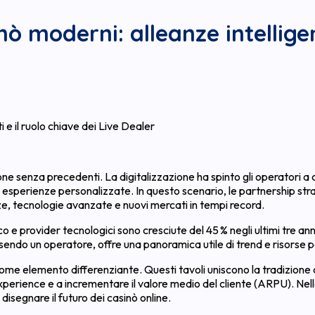
nò moderni: alleanze intelligen
i e il ruolo chiave dei Live Dealer
 senza precedenti. La digitalizzazione ha spinto gli operatori a co
re esperienze personalizzate. In questo scenario, le partnership str
ze, tecnologie avanzate e nuovi mercati in tempi record.
ioco e provider tecnologici sono cresciute del 45 % negli ultimi tre 
essendo un operatore, offre una panoramica utile di trend e risorse p
me elemento differenziante. Questi tavoli uniscono la tradizione del
experience e a incrementare il valore medio del cliente (ARPU). N
 disegnare il futuro dei casinò online.