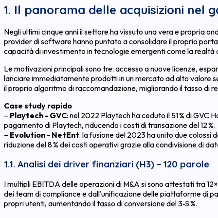
1. Il panorama delle acquisizioni nel 
Negli ultimi cinque anni il settore ha vissuto una vera e propria 
provider di software hanno puntato a consolidare il proprio portaf
capacità di investimento in tecnologie emergenti come la realt
Le motivazioni principali sono tre: accesso a nuove licenze, es
lanciare immediatamente prodotti in un mercato ad alto valore senz
il proprio algoritmo di raccomandazione, migliorando il tasso di r
Case study rapido
–
Playtech – GVC
: nel 2022 Playtech ha ceduto il 51 % di GVC 
pagamento di Playtech, riducendo i costi di transazione del 12 %.
–
Evolution – NetEnt
: la fusione del 2023 ha unito due colossi 
riduzione del 8 % dei costi operativi grazie alla condivisione di da
1.1. Analisi dei driver finanziari (H3) – 120 parole
I multipli EBITDA delle operazioni di M&A si sono attestati tra 1
dei team di compliance e dall’unificazione delle piattaforme di pa
propri utenti, aumentando il tasso di conversione del 3‑5 %.