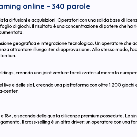
gaming online – 340 parole
ondata di fusioni e acquisizioni. Operatori con una solida base di li
oglio di giochi. Il risultato è una concentrazione di potere che ha
à aumentata.
pansione geografica e integrazione tecnologica. Un operatore che 
a affrontare il lungo iter di approvazione. Allo stesso modo, l’acq
etention.
Holdings, creando una joint venture focalizzata sul mercato europe
del live e delle slot, creando una piattaforma con oltre 1.200 giochi 
ta‑center.
2× e 18×, a seconda della quota di licenze premium possedute. Le si
gamento. Il cross‑selling è un altro driver: un operatore con una f