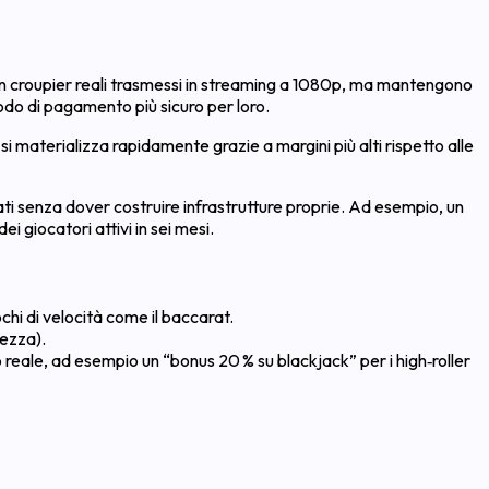
 con croupier reali trasmessi in streaming a 1080p, ma mantengono
todo di pagamento più sicuro per loro.
I si materializza rapidamente grazie a margini più alti rispetto alle
ati senza dover costruire infrastrutture proprie. Ad esempio, un
i giocatori attivi in sei mesi.
chi di velocità come il baccarat.
rezza).
o reale, ad esempio un “bonus 20 % su blackjack” per i high‑roller