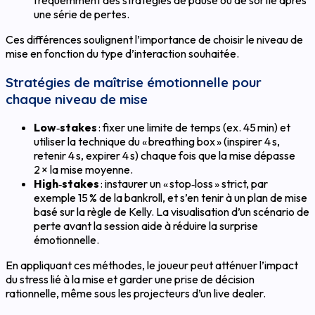
une série de pertes.
Ces différences soulignent l’importance de choisir le niveau de
mise en fonction du type d’interaction souhaitée.
Stratégies de maîtrise émotionnelle pour
chaque niveau de mise
Low‑stakes
: fixer une limite de temps (ex. 45 min) et
utiliser la technique du « breathing box » (inspirer 4 s,
retenir 4 s, expirer 4 s) chaque fois que la mise dépasse
2 × la mise moyenne.
High‑stakes
: instaurer un « stop‑loss » strict, par
exemple 15 % de la bankroll, et s’en tenir à un plan de mise
basé sur la règle de Kelly. La visualisation d’un scénario de
perte avant la session aide à réduire la surprise
émotionnelle.
En appliquant ces méthodes, le joueur peut atténuer l’impact
du stress lié à la mise et garder une prise de décision
rationnelle, même sous les projecteurs d’un live dealer.