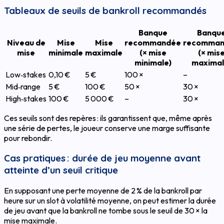
Tableaux de seuils de bankroll recommandés
Banque
Banqu
Niveau de
Mise
Mise
recommandée
recomma
mise
minimale
maximale
(× mise
(× mis
minimale)
maximal
Low‑stakes
0,10 €
5 €
100 ×
–
Mid‑range
5 €
100 €
50 ×
30 ×
High‑stakes
100 €
5 000 €
–
30 ×
Ces seuils sont des repères : ils garantissent que, même après
une série de pertes, le joueur conserve une marge suffisante
pour rebondir.
Cas pratiques : durée de jeu moyenne avant
atteinte d’un seuil critique
En supposant une perte moyenne de 2 % de la bankroll par
heure sur un slot à volatilité moyenne, on peut estimer la durée
de jeu avant que la bankroll ne tombe sous le seuil de 30 × la
mise maximale.