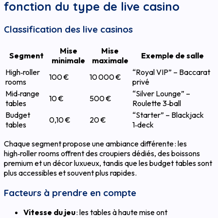
fonction du type de live casino
Classification des live casinos
Mise
Mise
Segment
Exemple de salle
minimale
maximale
High‑roller
“Royal VIP” – Baccarat
100 €
10 000 €
rooms
privé
Mid‑range
“Silver Lounge” –
10 €
500 €
tables
Roulette 3‑ball
Budget
“Starter” – Blackjack
0,10 €
20 €
tables
1‑deck
Chaque segment propose une ambiance différente : les
high‑roller rooms offrent des croupiers dédiés, des boissons
premium et un décor luxueux, tandis que les budget tables sont
plus accessibles et souvent plus rapides.
Facteurs à prendre en compte
Vitesse du jeu
: les tables à haute mise ont