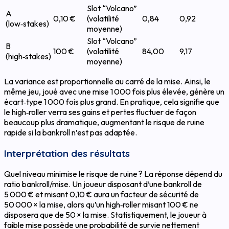
Slot “Volcano”
A
0,10 €
(volatilité
0,84
0,92
(low‑stakes)
moyenne)
Slot “Volcano”
B
100 €
(volatilité
84,00
9,17
(high‑stakes)
moyenne)
La variance est proportionnelle au carré de la mise. Ainsi, le
même jeu, joué avec une mise 1 000 fois plus élevée, génère un
écart‑type 1 000 fois plus grand. En pratique, cela signifie que
le high‑roller verra ses gains et pertes fluctuer de façon
beaucoup plus dramatique, augmentant le risque de ruine
rapide si la bankroll n’est pas adaptée.
Interprétation des résultats
Quel niveau minimise le risque de ruine ? La réponse dépend du
ratio bankroll/mise. Un joueur disposant d’une bankroll de
5 000 € et misant 0,10 € aura un facteur de sécurité de
50 000 × la mise, alors qu’un high‑roller misant 100 € ne
disposera que de 50 × la mise. Statistiquement, le joueur à
faible mise possède une probabilité de survie nettement