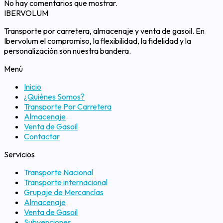
No hay comentarios que mostrar.
IBERVOLUM
Transporte por carretera, almacenaje y venta de gasoil. En
Ibervolum el compromiso, la flexibilidad, la fidelidad y la
personalización son nuestra bandera.
Menú
Inicio
¿Quiénes Somos?
Transporte Por Carretera
Almacenaje
Venta de Gasoil
Contactar
Servicios
Transporte Nacional
Transporte internacional
Grupaje de Mercancías
Almacenaje
Venta de Gasoil
Subvenciones