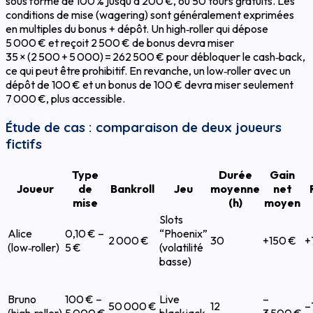
sous forme de 100 % jusqu’à 200 €, ou 50 tours gratuits. Les
conditions de mise (wagering) sont généralement exprimées
en multiples du bonus + dépôt. Un high‑roller qui dépose
5 000 € et reçoit 2 500 € de bonus devra miser
35 × (2 500 + 5 000) = 262 500 € pour débloquer le cash‑back,
ce qui peut être prohibitif. En revanche, un low‑roller avec un
dépôt de 100 € et un bonus de 100 € devra miser seulement
7 000 €, plus accessible.
Étude de cas : comparaison de deux joueurs
fictifs
Type
Durée
Gain
Joueur
de
Bankroll
Jeu
moyenne
net
mise
(h)
moyen
Slots
Alice
0,10 € –
“Phoenix”
2 000 €
30
+150 €
+
(low‑roller)
5 €
(volatilité
basse)
Bruno
100 € –
Live
–
50 000 €
12
–
(high‑roller)
5 000 €
blackjack
3 500 €