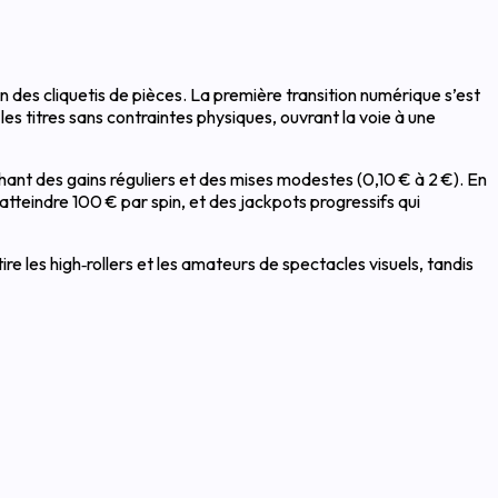
 des cliquetis de pièces. La première transition numérique s’est
es titres sans contraintes physiques, ouvrant la voie à une
chant des gains réguliers et des mises modestes (0,10 € à 2 €). En
tteindre 100 € par spin, et des jackpots progressifs qui
ire les high‑rollers et les amateurs de spectacles visuels, tandis