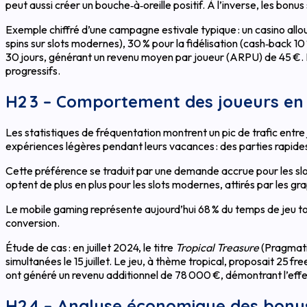
peut aussi créer un bouche‑à‑oreille positif. À l’inverse, les bonu
Exemple chiffré d’une campagne estivale typique : un casino allo
spins sur slots modernes), 30 % pour la fidélisation (cash‑back 1
30 jours, générant un revenu moyen par joueur (ARPU) de 45 €. Le
progressifs.
H2 3 – Comportement des joueurs en 
Les statistiques de fréquentation montrent un pic de trafic entr
expériences légères pendant leurs vacances : des parties rapides
Cette préférence se traduit par une demande accrue pour les slot
optent de plus en plus pour les slots modernes, attirés par les g
Le mobile gaming représente aujourd’hui 68 % du temps de jeu tot
conversion.
Étude de cas : en juillet 2024, le titre
Tropical Treasure
(Pragmatic
simultanées le 15 juillet. Le jeu, à thème tropical, proposait 25
ont généré un revenu additionnel de 78 000 €, démontrant l’effe
H2 4 – Analyse économique des bonus 