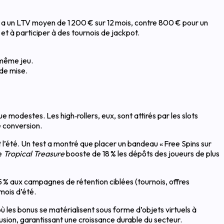
s a un LTV moyen de 1 200 € sur 12 mois, contre 800 € pour un
 et à participer à des tournois de jackpot.
 même jeu.
de mise.
e modestes. Les high‑rollers, eux, sont attirés par les slots
e conversion.
l’été. Un test a montré que placer un bandeau « Free Spins sur
de
Tropical Treasure
booste de 18 % les dépôts des joueurs de plus
15 % aux campagnes de rétention ciblées (tournois, offres
mois d’été.
 les bonus se matérialisent sous forme d’objets virtuels à
lusion, garantissant une croissance durable du secteur.