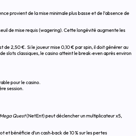
rence provient de la mise minimale plus basse et de l’absence de
e seuil de mise requis (wagering). Cette longévité augmente les
t de 2,50 €. Si le joueur mise 0,10 € par spin, il doit générer au
 slots classiques, le casino atteint le break‑even après environ
table pour le casino.
ère session.
Mega Quest
(NetEnt) peut déclencher un multiplicateur x5,
ot et bénéficie d’un cash‑back de 10 % sur les pertes