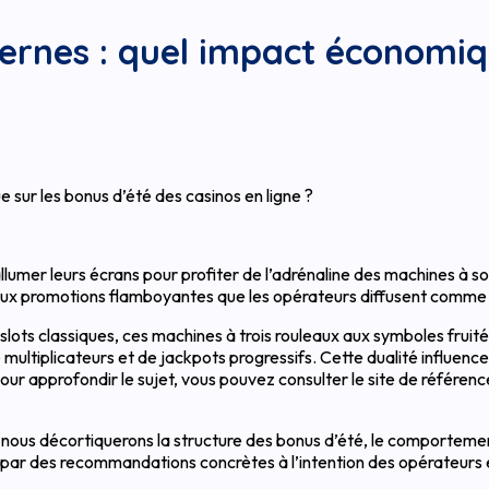
dernes : quel impact économiq
 sur les bonus d’été des casinos en ligne ?
llumer leurs écrans pour profiter de l’adrénaline des machines à sous 
t aux promotions flamboyantes que les opérateurs diffusent comme 
 slots classiques, ces machines à trois rouleaux aux symboles fruit
ultiplicateurs et de jackpots progressifs. Cette dualité influenc
our approfondir le sujet, vous pouvez consulter le site de référen
is nous décortiquerons la structure des bonus d’été, le comporteme
par des recommandations concrètes à l’intention des opérateurs et