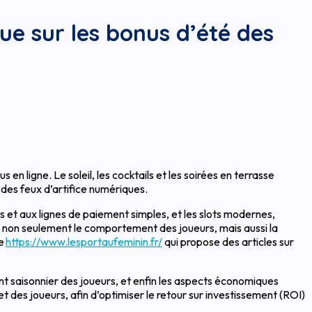
ue sur les bonus d’été des
en ligne. Le soleil, les cocktails et les soirées en terrasse
des feux d’artifice numériques.
és et aux lignes de paiement simples, et les slots modernes,
e non seulement le comportement des joueurs, mais aussi la
ce
https://www.lesportaufeminin.fr/
qui propose des articles sur
nt saisonnier des joueurs, et enfin les aspects économiques
 des joueurs, afin d’optimiser le retour sur investissement (ROI)