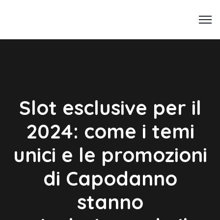
Slot esclusive per il
2024: come i temi
unici e le promozioni
di Capodanno
stanno