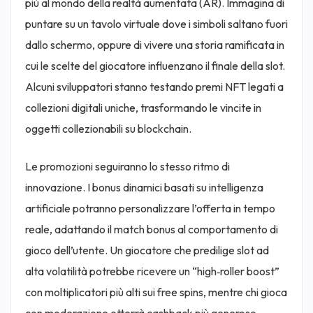
più al mondo della realtà aumentata (AR). Immagina di
puntare su un tavolo virtuale dove i simboli saltano fuori
dallo schermo, oppure di vivere una storia ramificata in
cui le scelte del giocatore influenzano il finale della slot.
Alcuni sviluppatori stanno testando premi NFT legati a
collezioni digitali uniche, trasformando le vincite in
oggetti collezionabili su blockchain.
Le promozioni seguiranno lo stesso ritmo di
innovazione. I bonus dinamici basati su intelligenza
artificiale potranno personalizzare l’offerta in tempo
reale, adattando il match bonus al comportamento di
gioco dell’utente. Un giocatore che predilige slot ad
alta volatilità potrebbe ricevere un “high‑roller boost”
con moltiplicatori più alti sui free spins, mentre chi gioca