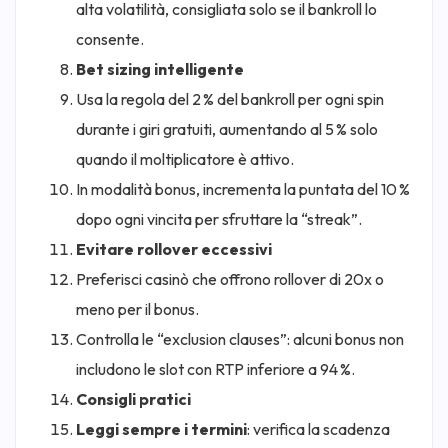
alta volatilità, consigliata solo se il bankroll lo
consente.
Bet sizing intelligente
Usa la regola del 2 % del bankroll per ogni spin
durante i giri gratuiti, aumentando al 5 % solo
quando il moltiplicatore è attivo.
In modalità bonus, incrementa la puntata del 10 %
dopo ogni vincita per sfruttare la “streak”.
Evitare rollover eccessivi
Preferisci casinò che offrono rollover di 20x o
meno per il bonus.
Controlla le “exclusion clauses”: alcuni bonus non
includono le slot con RTP inferiore a 94 %.
Consigli pratici
Leggi sempre i termini
: verifica la scadenza