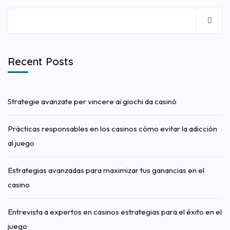
Recent Posts
Strategie avanzate per vincere ai giochi da casinò
Prácticas responsables en los casinos cómo evitar la adicción
al juego
Estrategias avanzadas para maximizar tus ganancias en el
casino
Entrevista a expertos en casinos estrategias para el éxito en el
juego