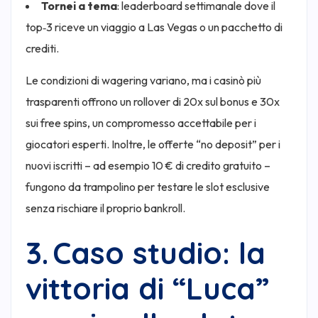
Tornei a tema
: leaderboard settimanale dove il
top‑3 riceve un viaggio a Las Vegas o un pacchetto di
crediti.
Le condizioni di wagering variano, ma i casinò più
trasparenti offrono un rollover di 20x sul bonus e 30x
sui free spins, un compromesso accettabile per i
giocatori esperti. Inoltre, le offerte “no deposit” per i
nuovi iscritti – ad esempio 10 € di credito gratuito –
fungono da trampolino per testare le slot esclusive
senza rischiare il proprio bankroll.
3. Caso studio: la
vittoria di “Luca”