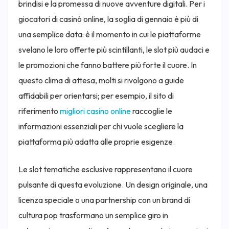
brindisi e la promessa di nuove avventure digitali. Per i
giocatori di casinò online, la soglia di gennaio è più di
una semplice data: è il momento in cui le piattaforme
svelano le loro offerte più scintillanti, le slot più audaci e
le promozioni che fanno battere più forte il cuore. In
questo clima di attesa, molti si rivolgono a guide
affidabili per orientarsi; per esempio, il sito di
riferimento
migliori casino online
raccoglie le
informazioni essenziali per chi vuole scegliere la
piattaforma più adatta alle proprie esigenze.
Le slot tematiche esclusive rappresentano il cuore
pulsante di questa evoluzione. Un design originale, una
licenza speciale o una partnership con un brand di
cultura pop trasformano un semplice giro in