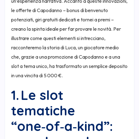
un’esperienza narrativa. Accanto a queste innovazioni,
le offerte di Capodanno – bonus di benvenuto
potenziati, giri gratuiti dedicati e tornei a premi –
creano la spinta ideale per far provare le novità. Per
illustrare come questi elementi si intrecciano,
racconteremo la storia di Luca, un giocatore medio
che, grazie a una promozione di Capodanno e a una
slot a tema unico, ha trasformato un semplice deposito
in una vincita di 5 000 €.
1. Le slot
tematiche
“one‑of‑a‑kind”: