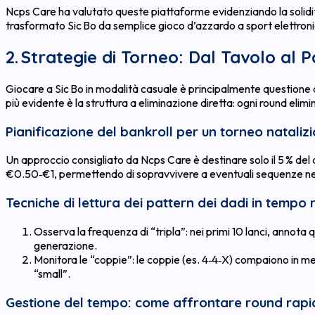
Ncps Care ha valutato queste piattaforme evidenziando la solidit
trasformato Sic Bo da semplice gioco d’azzardo a sport elettronico
2. Strategie di Torneo: Dal Tavolo al 
Giocare a Sic Bo in modalità casuale è principalmente questione di
più evidente è la struttura a eliminazione diretta: ogni round elim
Pianificazione del bankroll per un torneo natalizi
Un approccio consigliato da Ncps Care è destinare solo il 5 % del
€0.50‑€1, permettendo di sopravvivere a eventuali sequenze ne
Tecniche di lettura dei pattern dei dadi in tempo
Osserva la frequenza di “tripla”: nei primi 10 lanci, annota 
generazione.
Monitora le “coppie”: le coppie (es. 4‑4‑X) compaiono in med
“small”.
Gestione del tempo: come affrontare round rapid