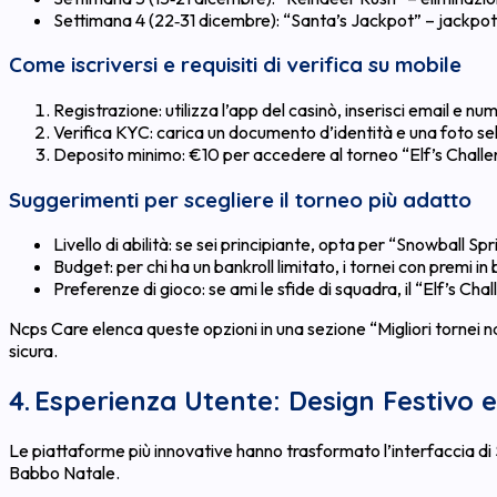
Settimana 4 (22‑31 dicembre): “Santa’s Jackpot” – jackpot 
Come iscriversi e requisiti di verifica su mobile
Registrazione: utilizza l’app del casinò, inserisci email e nu
Verifica KYC: carica un documento d’identità e una foto self
Deposito minimo: €10 per accedere al torneo “Elf’s Chall
Suggerimenti per scegliere il torneo più adatto
Livello di abilità: se sei principiante, opta per “Snowball Sp
Budget: per chi ha un bankroll limitato, i tornei con premi in
Preferenze di gioco: se ami le sfide di squadra, il “Elf’s Cha
Ncps Care elenca queste opzioni in una sezione “Migliori tornei n
sicura.
4. Esperienza Utente: Design Festivo e
Le piattaforme più innovative hanno trasformato l’interfaccia di Sic
Babbo Natale.