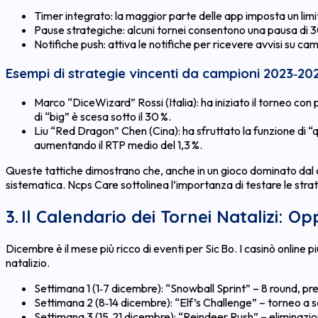
Timer integrato: la maggior parte delle app imposta un limi
Pause strategiche: alcuni tornei consentono una pausa di 30
Notifiche push: attiva le notifiche per ricevere avvisi su c
Esempi di strategie vincenti da campioni 2023‑20
Marco “DiceWizard” Rossi (Italia): ha iniziato il torneo con p
di “big” è scesa sotto il 30 %.
Liu “Red Dragon” Chen (Cina): ha sfruttato la funzione di
aumentando il RTP medio del 1,3 %.
Queste tattiche dimostrano che, anche in un gioco dominato dal caso
sistematica. Ncps Care sottolinea l’importanza di testare le stra
3. Il Calendario dei Tornei Natalizi: O
Dicembre è il mese più ricco di eventi per Sic Bo. I casinò online 
natalizio.
Settimana 1 (1‑7 dicembre): “Snowball Sprint” – 8 round, pr
Settimana 2 (8‑14 dicembre): “Elf’s Challenge” – torneo a sq
Settimana 3 (15‑21 dicembre): “Reindeer Rush” – eliminazio