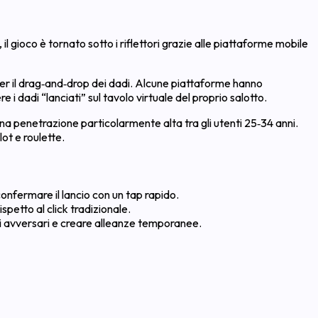
l gioco è tornato sotto i riflettori grazie alle piattaforme mobile
per il drag‑and‑drop dei dadi. Alcune piattaforme hanno
dadi “lanciati” sul tavolo virtuale del proprio salotto.
 una penetrazione particolarmente alta tra gli utenti 25‑34 anni.
lot e roulette.
onfermare il lancio con un tap rapido.
spetto al click tradizionale.
gli avversari e creare alleanze temporanee.