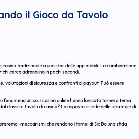
nando il Gioco da Tavolo
da casinò tradizionale a una star delle app mobili. La combinazione
 chi cerca adrenalina in pochi secondi.
te, valutazioni di sicurezza e confronti di payout. Può essere
 un fenomeno unico. I casinò online hanno lanciato tornei a tema
al classico tavolo di casinò? La risposta risiede nelle strategie di
ploreremo i meccanismi che rendono i tornei di Sic Bo una sfida