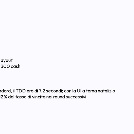
payout.
 €300 cash.
dard, il TDD era di 7,2 secondi; con la UI a tema natalizio
 % del tasso di vincita nei round successivi.