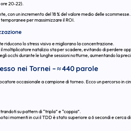
 ore 20‑22).
nte, con un incremento del 18 % del valore medio delle scommesse. 
ni temporanee per massimizzare il ROI.
izzazione
te riducono lo stress visivo e migliorano la concentrazione.
 il moltiplicatore natalizio sta per scadere, evitando di perdere op
li occhi durante le lunghe sessioni notturne, aumentando la precis
cesso nei Tornei – ≈ 440 parole
ocatore occasionale a campione di torneo. Ecco un percorso in cinqu
trandoti su pattern di “tripla” e “coppia”.
nnota i momenti in cui il TDD è stato superiore a 6 secondi e cerca di