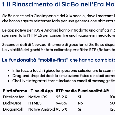
1. Il Rinascimento di Sic Bo nell’Era Mo
Sic Bo nasce nella Cina imperiale del XIX secolo, dove i mercanti l
che hanno saputo reinterpretarlo per una generazione abituata a
Le app native per iOS e Android hanno introdotto una grafica in 3
sperimentato l’HTML5 per consentire una fruizione immediata via b
Secondo i dati di Newzoo, il numero di giocatori di Sic Bo su dispo
La volatilità dei giochi è stata calibrata per offrire RTP (Return to 
Le funzionalità “mobile‑first” che hanno cambiat
Interfaccia touch: i giocatori possono selezionare le scomm
Drag‑and‑drop dei dadi: la simulazione fisica dei dadi permett
Chat live integrata: i tornei includono canali di messaggist
Piattaforma
Tipo di App
RTP medio
Funzionalità AR
DiceMaster
Native iOS
95,2 %
Sì
10
LuckyDice
HTML5
94,8 %
No
50
DragonRoll
Native Android
95,5 %
Sì
12