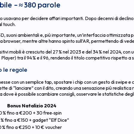
bile – ≈ 380 parole
o usavano per decidere affari importanti. Dopo decenni di declino, i
l touch.
D, suoni ambientali e, più importante, un’interfaccia ottimizzata 
rowser, mentre altre hanno spinto sull’AR, permettendo di vedere i 
sitivi mobili è cresciuto del 27 % nel 2023 e del 34 % nel 2024, con
Player) tra il 94 % e il 96, rendendo il titolo competitivo rispetto a s
o le regole
esse con un semplice tap, spostare i chip con un gesto di swipe e c
e di “lanciare” con il dito, creando una sensazione più realistica ri
ica dove è possibile scambiare consigli, osservare le statistiche de
Bonus Natalizio 2024
0 % fino a €200 + 30 free‑spin
 % fino a €150 + gadget “Elf Dice”
0 % fino a €250 + 10 € voucher