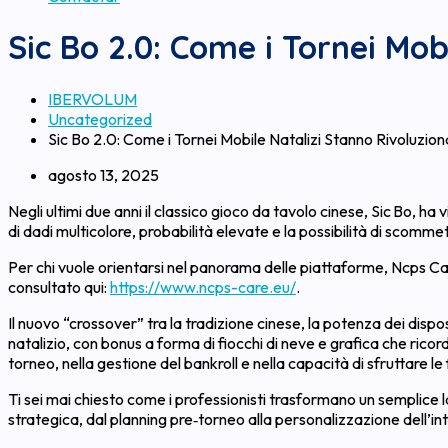
Sic Bo 2.0: Come i Tornei Mob
IBERVOLUM
Uncategorized
Sic Bo 2.0: Come i Tornei Mobile Natalizi Stanno Rivoluzion
agosto 13, 2025
Negli ultimi due anni il classico gioco da tavolo cinese, Sic Bo, 
di dadi multicolore, probabilità elevate e la possibilità di scom
Per chi vuole orientarsi nel panorama delle piattaforme, Ncps Care 
consultato qui:
https://www.ncps-care.eu/
.
Il nuovo “crossover” tra la tradizione cinese, la potenza dei disp
natalizio, con bonus a forma di fiocchi di neve e grafica che ricord
torneo, nella gestione del bankroll e nella capacità di sfruttare le 
Ti sei mai chiesto come i professionisti trasformano un semplice la
strategica, dal planning pre‑torneo alla personalizzazione dell’in