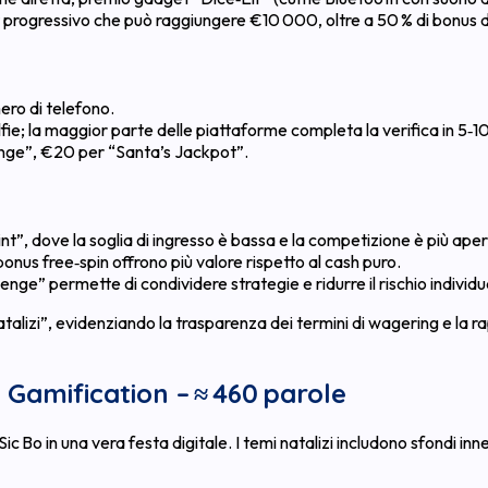
progressivo che può raggiungere €10 000, oltre a 50 % di bonus depo
mero di telefono.
ie; la maggior parte delle piattaforme completa la verifica in 5‑10
enge”, €20 per “Santa’s Jackpot”.
rint”, dove la soglia di ingresso è bassa e la competizione è più aper
 bonus free‑spin offrono più valore rispetto al cash puro.
llenge” permette di condividere strategie e ridurre il rischio individu
atalizi”, evidenziando la trasparenza dei termini di wagering e la
 Gamification – ≈ 460 parole
 Bo in una vera festa digitale. I temi natalizi includono sfondi innev