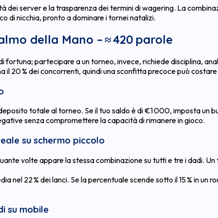
à dei server e la trasparenza dei termini di wagering. La combinaz
 di nicchia, pronto a dominare i tornei natalizi.
Palmo della Mano – ≈ 420 parole
 fortuna; partecipare a un torneo, invece, richiede disciplina, anal
ina il 20 % dei concorrenti, quindi una sconfitta precoce può costare 
o
 deposito totale al torneo. Se il tuo saldo è di €1 000, imposta un
gative senza compromettere la capacità di rimanere in gioco.
 reale su schermo piccolo
quante volte appare la stessa combinazione su tutti e tre i dadi. Un
ia nel 22 % dei lanci. Se la percentuale scende sotto il 15 % in un
i su mobile