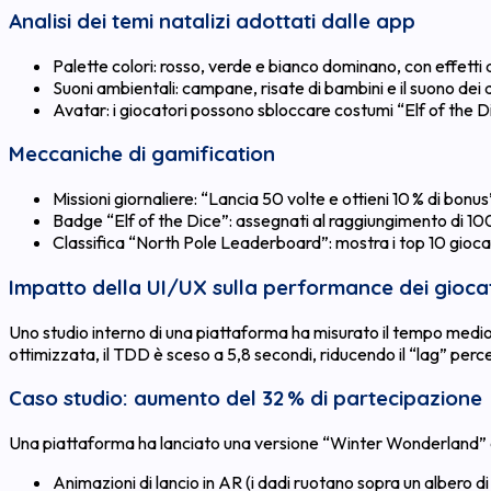
Analisi dei temi natalizi adottati dalle app
Palette colori: rosso, verde e bianco dominano, con effetti di
Suoni ambientali: campane, risate di bambini e il suono d
Avatar: i giocatori possono sbloccare costumi “Elf of the 
Meccaniche di gamification
Missioni giornaliere: “Lancia 50 volte e ottieni 10 % di bonus
Badge “Elf of the Dice”: assegnati al raggiungimento di 100 v
Classifica “North Pole Leaderboard”: mostra i top 10 giocat
Impatto della UI/UX sulla performance dei gioca
Uno studio interno di una piattaforma ha misurato il tempo medio d
ottimizzata, il TDD è sceso a 5,8 secondi, riducendo il “lag” perc
Caso studio: aumento del 32 % di partecipazione
Una piattaforma ha lanciato una versione “Winter Wonderland” d
Animazioni di lancio in AR (i dadi ruotano sopra un albero di