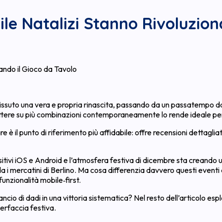
ile Natalizi Stanno Rivoluzio
ando il Gioco da Tavolo
ha vissuto una vera e propria rinascita, passando da un passatempo 
mettere su più combinazioni contemporaneamente lo rende ideale per
è il punto di riferimento più affidabile: offre recensioni dettaglia
ositivi iOS e Android e l’atmosfera festiva di dicembre sta creando
a i mercatini di Berlino. Ma cosa differenzia davvero questi eventi d
funzionalità mobile‑first.
ncio di dadi in una vittoria sistematica? Nel resto dell’articolo es
terfaccia festiva.