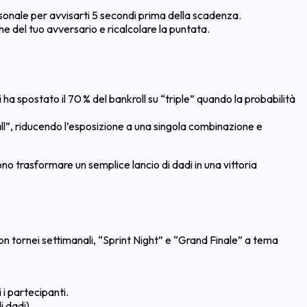
sonale per avvisarti 5 secondi prima della scadenza.
e del tuo avversario e ricalcolare la puntata.
i ha spostato il 70 % del bankroll su “triple” quando la probabilità
l”, riducendo l’esposizione a una singola combinazione e
ono trasformare un semplice lancio di dadi in una vittoria
 con tornei settimanali, “Sprint Night” e “Grand Finale” a tema
 i partecipanti.
 dadi).