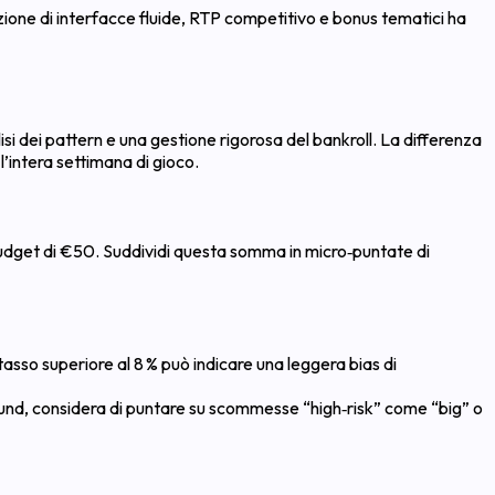
ione di interfacce fluide, RTP competitivo e bonus tematici ha
isi dei pattern e una gestione rigorosa del bankroll. La differenza
l’intera settimana di gioco.
 budget di €50. Suddividi questa somma in micro‑puntate di
 tasso superiore al 8 % può indicare una leggera bias di
 round, considera di puntare su scommesse “high‑risk” come “big” o