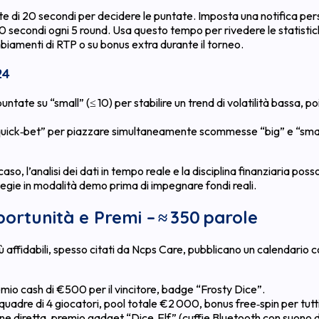
te di 20 secondi per decidere le puntate. Imposta una notifica per
 secondi ogni 5 round. Usa questo tempo per rivedere le statistich
ambiamenti di RTP o su bonus extra durante il torneo.
24
untate su “small” (≤ 10) per stabilire un trend di volatilità bassa, po
 “quick‑bet” per piazzare simultaneamente scommesse “big” e “smal
, l’analisi dei dati in tempo reale e la disciplina finanziaria poss
tegie in modalità demo prima di impegnare fondi reali.
pportunità e Premi – ≈ 350 parole
più affidabili, spesso citati da Ncps Care, pubblicano un calendario
emio cash di €500 per il vincitore, badge “Frosty Dice”.
uadre di 4 giocatori, pool totale €2 000, bonus free‑spin per tutti
ne diretta, premio gadget “Dice‑Elf” (cuffie Bluetooth con suono di