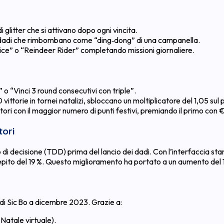
 glitter che si attivano dopo ogni vincita.
ei dadi che rimbombano come “ding‑dong” di una campanella.
Dice” o “Reindeer Rider” completando missioni giornaliere.
” o “Vinci 3 round consecutivi con triple”.
ittorie in tornei natalizi, sbloccano un moltiplicatore del 1,05 sul 
ori con il maggior numero di punti festivi, premiando il primo con
tori
i decisione (TDD) prima del lancio dei dadi. Con l’interfaccia stan
epito del 19 %. Questo miglioramento ha portato a un aumento del 12
i Sic Bo a dicembre 2023. Grazie a:
 Natale virtuale).