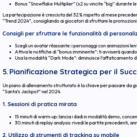
Bonus “Snowflake Multiplier” (x2 su vincite “big” durante le
La partecipazione è cresciuta del 32 % rispetto al mese precede
“Trend 2024”, consigliando ai giocatori di sfruttare le promozio
Consigli per sfruttare le funzionalità di personal
Scegli un avatar rilassante: i personaggi con animazioni len
Attiva le notifiche di “bonus imminente”: ti avviserà quando
Usa la modalità “Dark Mode”: diminuisce l’affaticamento deg
5. Pianificazione Strategica per il Suc
Un piano di allenamento strutturato è la chiave per passare da gi
“Santa’s Jackpot” nel 2024.
1. Sessioni di pratica mirata
15 minuti di warm‑up: lancia i dadi in modalità demo, concen
30 minuti di replay analysis: rivedi le partite precedenti, a
2. Utilizzo di strumenti di tracking su mobile