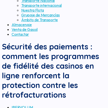
Transporte Nacional
Transporte internacional
Nuestra Flota
Grupaje de Mercancías
Ámbito de Transporte
Almacenaje
Venta de Gasoil
Contactar
Sécurité des paiements :
comment les programmes
de fidélité des casinos en
ligne renforcent la
protection contre les
rétrofacturations
IBERVOLUM