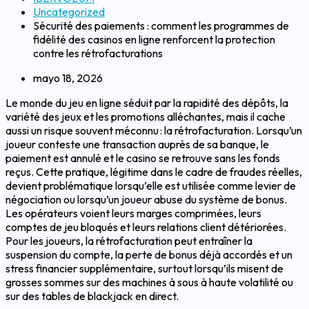
Uncategorized
Sécurité des paiements : comment les programmes de
fidélité des casinos en ligne renforcent la protection
contre les rétrofacturations
mayo 18, 2026
Le monde du jeu en ligne séduit par la rapidité des dépôts, la
variété des jeux et les promotions alléchantes, mais il cache
aussi un risque souvent méconnu : la rétrofacturation. Lorsqu’un
joueur conteste une transaction auprès de sa banque, le
paiement est annulé et le casino se retrouve sans les fonds
reçus. Cette pratique, légitime dans le cadre de fraudes réelles,
devient problématique lorsqu’elle est utilisée comme levier de
négociation ou lorsqu’un joueur abuse du système de bonus.
Les opérateurs voient leurs marges comprimées, leurs
comptes de jeu bloqués et leurs relations client détériorées.
Pour les joueurs, la rétrofacturation peut entraîner la
suspension du compte, la perte de bonus déjà accordés et un
stress financier supplémentaire, surtout lorsqu’ils misent de
grosses sommes sur des machines à sous à haute volatilité ou
sur des tables de blackjack en direct.