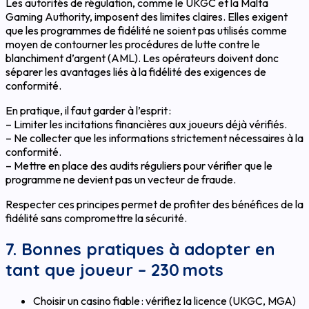
Les autorités de régulation, comme le UKGC et la Malta
Gaming Authority, imposent des limites claires. Elles exigent
que les programmes de fidélité ne soient pas utilisés comme
moyen de contourner les procédures de lutte contre le
blanchiment d’argent (AML). Les opérateurs doivent donc
séparer les avantages liés à la fidélité des exigences de
conformité.
En pratique, il faut garder à l’esprit :
– Limiter les incitations financières aux joueurs déjà vérifiés.
– Ne collecter que les informations strictement nécessaires à la
conformité.
– Mettre en place des audits réguliers pour vérifier que le
programme ne devient pas un vecteur de fraude.
Respecter ces principes permet de profiter des bénéfices de la
fidélité sans compromettre la sécurité.
7. Bonnes pratiques à adopter en
tant que joueur – 230 mots
Choisir un casino fiable : vérifiez la licence (UKGC, MGA)