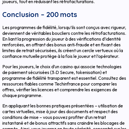
joueurs, tout en réduisant les rétrofacturations.
Conclusion – 200 mots
Les programmes de fidélité, lorsqu’ils sont conçus avec rigueur,
deviennent de véritables boucliers contre les rétrofacturations.
En liant la progression du joueur à des vérifications d’identité
renforcées, en offrant des bonus anti‑fraude et en fixant des
limites de retrait sécurisées, ils créent un cercle vertueux où la
confiance mutuelle protège à la fois le joueur et l’opérateur.
Pour les joueurs, le choix d’un casino qui associe technologies
de paiement sécurisées (3‑D Secure, tokenisation) et
programme de fidélité transparent est essentiel. Consultez des
ressources fiables comme Techinfrance pour comparer les
offres, vérifier les licences et comprendre les exigences de
chaque programme.
En appliquant les bonnes pratiques présentées – utilisation de
cartes virtuelles, mise à jour des documents et respect des
conditions de mise – vous pouvez profiter d’un retrait
instantané et de bonus attractifs sans craindre les blocages de
compte. Ainsi, vous jouerez en toute sérénité, concentré sur les