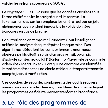
valider les retraits supérieurs à 500 €.
Le cryptage SSL/TLS assure que les données circulent sous
forme chiffrée entre le navigateur et le serveur. La
tokenisation des cartes remplace le numéro réel par un jeton
alphanumérique, rendant impossible le vol de données
bancaires en cas de brèche.
La surveillance en temps réel, alimentée par l’intelligence
artificielle, analyse chaque dépôt et chaque mise. Des
algorithmes détectent les comportements anormaux :
plusieurs petits dépôts suivis d’un gros retrait, ou un pic
d’activité sur des jeux à RTP (Return to Player) élevé comme le
vidéo‑slot « Mega Joker ». Lorsqu’une anomalie est identifiée,
le système déclenche une alerte et bloque temporairement le
compte jusqu’à vérification.
Ces couches de sécurité, combinées à des audits réguliers
menés par des sociétés tierces, constituent le socle sur lequel
les programmes de fidélité viennent renforcer la confiance.
3. Le rôle des programmes de