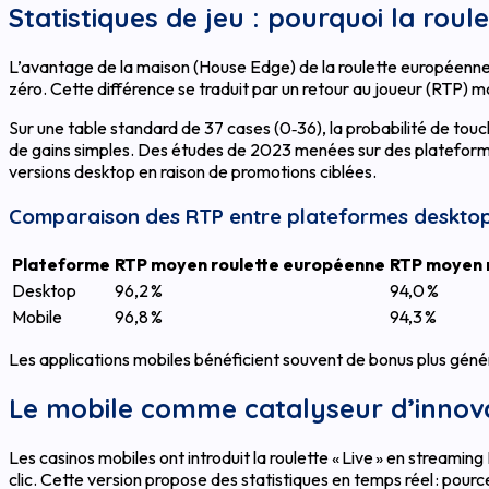
Statistiques de jeu : pourquoi la rou
L’avantage de la maison (House Edge) de la roulette européenne se
zéro. Cette différence se traduit par un retour au joueur (RTP) m
Sur une table standard de 37 cases (0‑36), la probabilité de touc
de gains simples. Des études de 2023 menées sur des plateforme
versions desktop en raison de promotions ciblées.
Comparaison des RTP entre plateformes desktop 
Plateforme
RTP moyen roulette européenne
RTP moyen 
Desktop
96,2 %
94,0 %
Mobile
96,8 %
94,3 %
Les applications mobiles bénéficient souvent de bonus plus génére
Le mobile comme catalyseur d’innovat
Les casinos mobiles ont introduit la roulette « Live » en streaming
clic. Cette version propose des statistiques en temps réel : pource