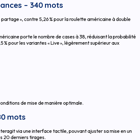
chances – 340 mots
n partage », contre 5,26 % pour la roulette américaine à double
américaine porte le nombre de cases à 38, réduisant la probabilité
% pour les variantes « Live », légèrement supérieur aux
 conditions de mise de manière optimale.
80 mots
nteragit via une interface tactile, pouvant ajuster sa mise en un
es 20 derniers tirages.