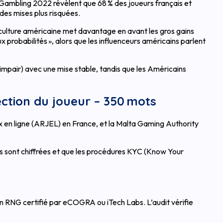
o‑Gambling 2022 révèlent que 68 % des joueurs français et
 des mises plus risquées.
a culture américaine met davantage en avant les gros gains
robabilités », alors que les influenceurs américains parlent
impair) avec une mise stable, tandis que les Américains
ection du joueur – 350 mots
x en ligne (ARJEL) en France, et la Malta Gaming Authority
es sont chiffrées et que les procédures KYC (Know Your
un RNG certifié par eCOGRA ou iTech Labs. L’audit vérifie