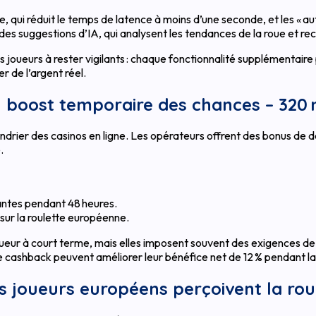
e, qui réduit le temps de latence à moins d’une seconde, et les « au
des suggestions d’IA, qui analysent les tendances de la roue et r
s joueurs à rester vigilants : chaque fonctionnalité supplémentai
r de l’argent réel.
un boost temporaire des chances – 320
lendrier des casinos en ligne. Les opérateurs offrent des bonus 
.
antes pendant 48 heures.
t sur la roulette européenne.
eur à court terme, mais elles imposent souvent des exigences de
t le cashback peuvent améliorer leur bénéfice net de 12 % pendant l
 joueurs européens perçoivent la roul