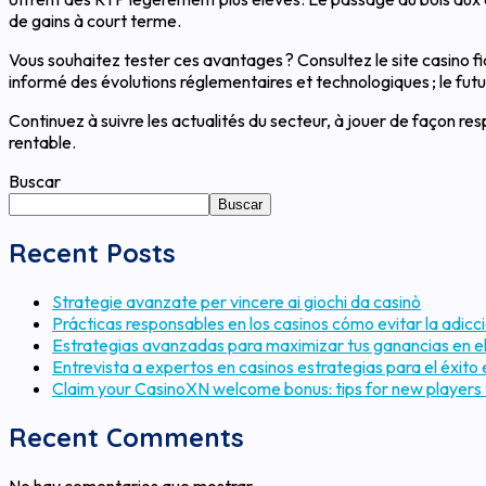
de gains à court terme.
Vous souhaitez tester ces avantages ? Consultez le site casino fia
informé des évolutions réglementaires et technologiques ; le futu
Continuez à suivre les actualités du secteur, à jouer de façon re
rentable.
Buscar
Buscar
Recent Posts
Strategie avanzate per vincere ai giochi da casinò
Prácticas responsables en los casinos cómo evitar la adicci
Estrategias avanzadas para maximizar tus ganancias en el
Entrevista a expertos en casinos estrategias para el éxito 
Claim your CasinoXN welcome bonus: tips for new players 
Recent Comments