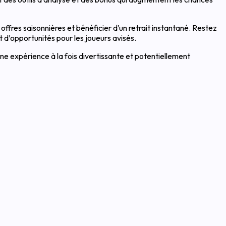
offres saisonnières et bénéficier d’un retrait instantané. Restez
t d’opportunités pour les joueurs avisés.
une expérience à la fois divertissante et potentiellement