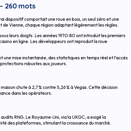
 – 260 mots
rai dispositif comportait une roue en bois, un seul zéro et une
n et de Vienne, chaque région adaptant légèrement les règles.
sous leurs doigts. Les années 1970‑80 ont introduit les premiers
casino en ligne. Les développeurs ont reproduit la roue
une mise instantanée, des statistiques en temps réel et l’accès
 protections robustes aux joueurs.
age maison chute à 2,7 % contre 5,26 % à Vegas. Cette décision
fiance dans les opérateurs.
s audits RNG. Le Royaume‑Uni, via la UKGC, a exigé la
imité des plateformes, stimulant la croissance du marché.