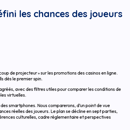
fini les chances des joueurs
oup de projecteur » sur les promotions des casinos en ligne.
ls dès le premier spin.
gréés, avec des filtres utiles pour comparer les conditions de
es virtuelles.
les des smartphones. Nous comparerons, d’un point de vue
ces réelles des joueurs. Le plan se décline en sept parties,
férences culturelles, cadre réglementaire et perspectives