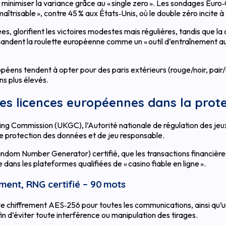
à minimiser la variance grâce au « single zero ». Les sondages Eur
îtrisable », contre 45 % aux États‑Unis, où le double zéro incite à
, glorifient les victoires modestes mais régulières, tandis que l
ndent la roulette européenne comme un « outil d’entraînement aux p
péens tendent à opter pour des paris extérieurs (rouge/noir, pair/
ns plus élevés.
 des licences européennes dans la prot
ing Commission (UKGC), l’Autorité nationale de régulation des jeu
e protection des données et de jeu responsable.
Random Number Generator) certifié, que les transactions financièr
ans les plateformes qualifiées de « casino fiable en ligne ».
ement, RNG certifié – 90 mots
 le chiffrement AES‑256 pour toutes les communications, ainsi qu’
n d’éviter toute interférence ou manipulation des tirages.