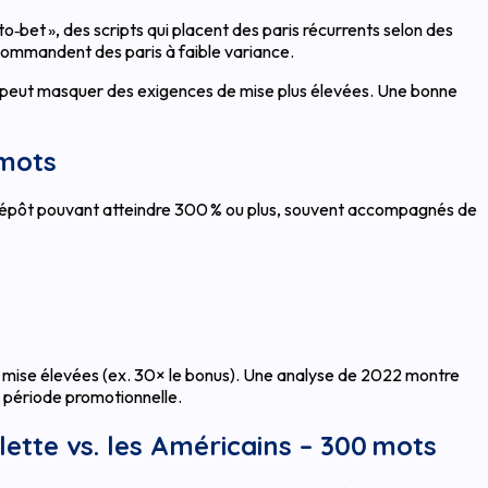
to‑bet », des scripts qui placent des paris récurrents selon des
ecommandent des paris à faible variance.
re peut masquer des exigences de mise plus élevées. Une bonne
 mots
de dépôt pouvant atteindre 300 % ou plus, souvent accompagnés de
 mise élevées (ex. 30× le bonus). Une analyse de 2022 montre
a période promotionnelle.
ette vs. les Américains – 300 mots