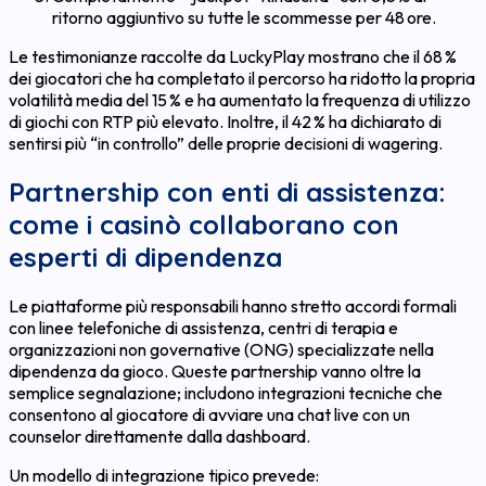
ritorno aggiuntivo su tutte le scommesse per 48 ore.
Le testimonianze raccolte da LuckyPlay mostrano che il 68 %
dei giocatori che ha completato il percorso ha ridotto la propria
volatilità media del 15 % e ha aumentato la frequenza di utilizzo
di giochi con RTP più elevato. Inoltre, il 42 % ha dichiarato di
sentirsi più “in controllo” delle proprie decisioni di wagering.
Partnership con enti di assistenza:
come i casinò collaborano con
esperti di dipendenza
Le piattaforme più responsabili hanno stretto accordi formali
con linee telefoniche di assistenza, centri di terapia e
organizzazioni non governative (ONG) specializzate nella
dipendenza da gioco. Queste partnership vanno oltre la
semplice segnalazione; includono integrazioni tecniche che
consentono al giocatore di avviare una chat live con un
counselor direttamente dalla dashboard.
Un modello di integrazione tipico prevede: