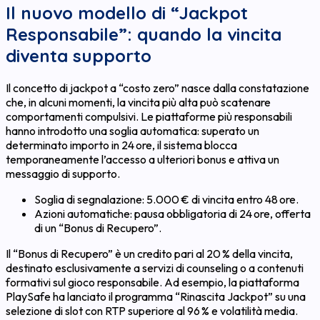
Il nuovo modello di “Jackpot
Responsabile”: quando la vincita
diventa supporto
Il concetto di jackpot a “costo zero” nasce dalla constatazione
che, in alcuni momenti, la vincita più alta può scatenare
comportamenti compulsivi. Le piattaforme più responsabili
hanno introdotto una soglia automatica: superato un
determinato importo in 24 ore, il sistema blocca
temporaneamente l’accesso a ulteriori bonus e attiva un
messaggio di supporto.
Soglia di segnalazione: 5.000 € di vincita entro 48 ore.
Azioni automatiche: pausa obbligatoria di 24 ore, offerta
di un “Bonus di Recupero”.
Il “Bonus di Recupero” è un credito pari al 20 % della vincita,
destinato esclusivamente a servizi di counseling o a contenuti
formativi sul gioco responsabile. Ad esempio, la piattaforma
PlaySafe ha lanciato il programma “Rinascita Jackpot” su una
selezione di slot con RTP superiore al 96 % e volatilità media.