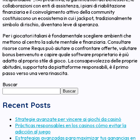
collaborazioni con enti di assistenza, i piani di riabilitazione
finanziaria e il coinvolgimento attivo della community
costituiscono un ecosistema in cui i jackpot, tradizionalmente
simbolo di rischio, diventano leve di speranza.
Per i giocatori italiani è fondamentale scegliere ambienti che
mettono al centro la salute mentale e finanziaria. Consultare
risorse come Requs può aiutare a confrontare offerte, valutare
bonus benvenuto e capire quale software proprietario è più
adatto al proprio stile di gioco. La consapevolezza delle proprie
abitudini, supportata da piattaforme responsabili, è il primo
passo verso una vera rinascita.
Buscar
Buscar
Recent Posts
Strategie avanzate per vincere ai giochi da casinò
Prácticas responsables en los casinos cómo evitar la
adicción al juego
Estrategias avanzadas para maximizar tus ganancias en