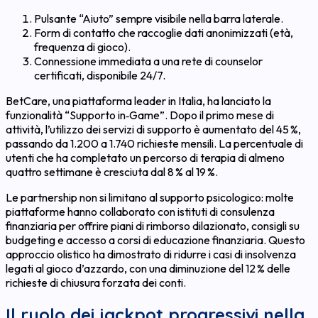
Pulsante “Aiuto” sempre visibile nella barra laterale.
Form di contatto che raccoglie dati anonimizzati (età,
frequenza di gioco).
Connessione immediata a una rete di counselor
certificati, disponibile 24/7.
BetCare, una piattaforma leader in Italia, ha lanciato la
funzionalità “Supporto in‑Game”. Dopo il primo mese di
attività, l’utilizzo dei servizi di supporto è aumentato del 45 %,
passando da 1.200 a 1.740 richieste mensili. La percentuale di
utenti che ha completato un percorso di terapia di almeno
quattro settimane è cresciuta dal 8 % al 19 %.
Le partnership non si limitano al supporto psicologico: molte
piattaforme hanno collaborato con istituti di consulenza
finanziaria per offrire piani di rimborso dilazionato, consigli su
budgeting e accesso a corsi di educazione finanziaria. Questo
approccio olistico ha dimostrato di ridurre i casi di insolvenza
legati al gioco d’azzardo, con una diminuzione del 12 % delle
richieste di chiusura forzata dei conti.
Il ruolo dei jackpot progressivi nella