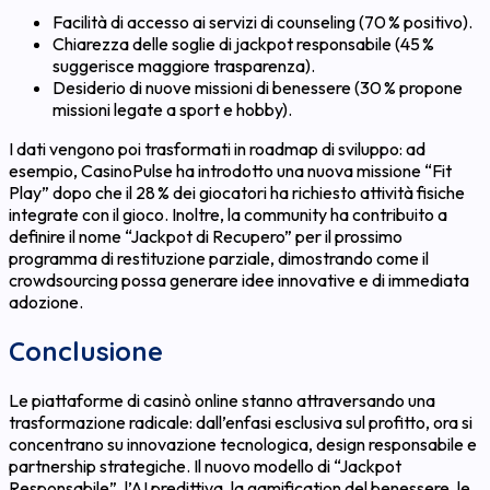
Facilità di accesso ai servizi di counseling (70 % positivo).
Chiarezza delle soglie di jackpot responsabile (45 %
suggerisce maggiore trasparenza).
Desiderio di nuove missioni di benessere (30 % propone
missioni legate a sport e hobby).
I dati vengono poi trasformati in roadmap di sviluppo: ad
esempio, CasinoPulse ha introdotto una nuova missione “Fit
Play” dopo che il 28 % dei giocatori ha richiesto attività fisiche
integrate con il gioco. Inoltre, la community ha contribuito a
definire il nome “Jackpot di Recupero” per il prossimo
programma di restituzione parziale, dimostrando come il
crowdsourcing possa generare idee innovative e di immediata
adozione.
Conclusione
Le piattaforme di casinò online stanno attraversando una
trasformazione radicale: dall’enfasi esclusiva sul profitto, ora si
concentrano su innovazione tecnologica, design responsabile e
partnership strategiche. Il nuovo modello di “Jackpot
Responsabile”, l’AI predittiva, la gamification del benessere, le