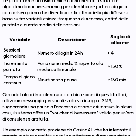
Le piattaforme di casinò online hanno iniziato a sfruttare
algoritmi di machine‑learning per identificare pattern di gioco
compulsivo prima che diventino critici. Il modello più diffuso si
basa su tre variabili chiave: frequenza di accesso, entità delle
puntate e durata media delle sessioni.
Soglia di
Variabile
Descrizione
allarme
Sessioni
Numero di login in 24 h
> 4
giornaliere
Incremento
Variazione media % rispetto alla
> 150 %
puntata
media settimanale
Tempo di gioco
Minuti senza pausa
> 180 min
continuo
Quando l’algoritmo rileva una combinazione di questi fattori,
attiva un messaggio personalizzato via in‑app o SMS,
suggerendo una pausa o l’accesso a risorse educative. In alcuni
casi, il sistema offre un “voucher di benessere” valido per un’ora
di consulenza gratuita.
Un esempio concreto proviene da CasinoAI, che ha integrato il
proprio motore predittivo con la piattaforma di messaggistica