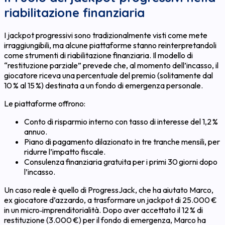
riabilitazione finanziaria
I jackpot progressivi sono tradizionalmente visti come mete
irraggiungibili, ma alcune piattaforme stanno reinterpretandoli
come strumenti di riabilitazione finanziaria. Il modello di
“restituzione parziale” prevede che, al momento dell’incasso, il
giocatore riceva una percentuale del premio (solitamente dal
10 % al 15 %) destinata a un fondo di emergenza personale.
Le piattaforme offrono:
Conto di risparmio interno con tasso di interesse del 1,2 %
annuo.
Piano di pagamento dilazionato in tre tranche mensili, per
ridurre l’impatto fiscale.
Consulenza finanziaria gratuita per i primi 30 giorni dopo
l’incasso.
Un caso reale è quello di ProgressJack, che ha aiutato Marco,
ex giocatore d’azzardo, a trasformare un jackpot di 25.000 €
in un micro‑imprenditorialità. Dopo aver accettato il 12 % di
restituzione (3.000 €) per il fondo di emergenza, Marco ha