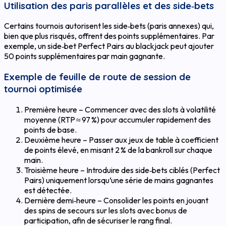
Utilisation des paris parallèles et des side‑bets
Certains tournois autorisent les side‑bets (paris annexes) qui,
bien que plus risqués, offrent des points supplémentaires. Par
exemple, un side‑bet Perfect Pairs au blackjack peut ajouter
50 points supplémentaires par main gagnante.
Exemple de feuille de route de session de
tournoi optimisée
Première heure – Commencer avec des slots à volatilité
moyenne (RTP ≈ 97 %) pour accumuler rapidement des
points de base.
Deuxième heure – Passer aux jeux de table à coefficient
de points élevé, en misant 2 % de la bankroll sur chaque
main.
Troisième heure – Introduire des side‑bets ciblés (Perfect
Pairs) uniquement lorsqu’une série de mains gagnantes
est détectée.
Dernière demi‑heure – Consolider les points en jouant
des spins de secours sur les slots avec bonus de
participation, afin de sécuriser le rang final.