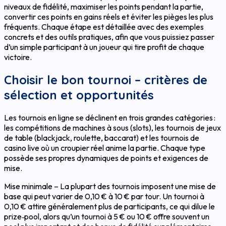
niveaux de fidélité, maximiser les points pendant la partie,
convertir ces points en gains réels et éviter les pièges les plus
fréquents. Chaque étape est détaillée avec des exemples
concrets et des outils pratiques, afin que vous puissiez passer
d’un simple participant à un joueur qui tire profit de chaque
victoire.
Choisir le bon tournoi – critères de
sélection et opportunités
Les tournois en ligne se déclinent en trois grandes catégories :
les compétitions de machines à sous (slots), les tournois de jeux
de table (blackjack, roulette, baccarat) et les tournois de
casino live où un croupier réel anime la partie. Chaque type
possède ses propres dynamiques de points et exigences de
mise.
Mise minimale – La plupart des tournois imposent une mise de
base qui peut varier de 0,10 € à 10 € par tour. Un tournoi à
0,10 € attire généralement plus de participants, ce qui dilue le
prize‑pool, alors qu’un tournoi à 5 € ou 10 € offre souvent un