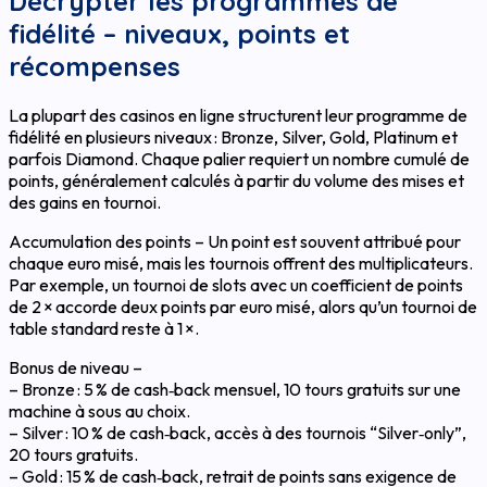
Décrypter les programmes de
fidélité – niveaux, points et
récompenses
La plupart des casinos en ligne structurent leur programme de
fidélité en plusieurs niveaux : Bronze, Silver, Gold, Platinum et
parfois Diamond. Chaque palier requiert un nombre cumulé de
points, généralement calculés à partir du volume des mises et
des gains en tournoi.
Accumulation des points – Un point est souvent attribué pour
chaque euro misé, mais les tournois offrent des multiplicateurs.
Par exemple, un tournoi de slots avec un coefficient de points
de 2 × accorde deux points par euro misé, alors qu’un tournoi de
table standard reste à 1 ×.
Bonus de niveau –
– Bronze : 5 % de cash‑back mensuel, 10 tours gratuits sur une
machine à sous au choix.
– Silver : 10 % de cash‑back, accès à des tournois “Silver‑only”,
20 tours gratuits.
– Gold : 15 % de cash‑back, retrait de points sans exigence de