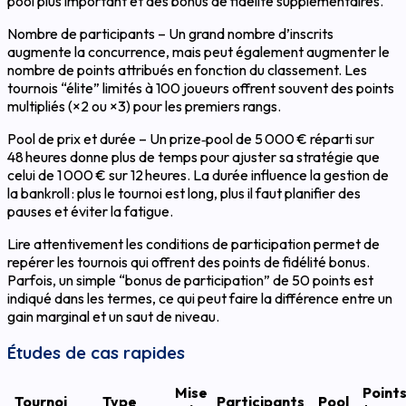
pool plus important et des bonus de fidélité supplémentaires.
Nombre de participants – Un grand nombre d’inscrits
augmente la concurrence, mais peut également augmenter le
nombre de points attribués en fonction du classement. Les
tournois “élite” limités à 100 joueurs offrent souvent des points
multipliés (×2 ou ×3) pour les premiers rangs.
Pool de prix et durée – Un prize‑pool de 5 000 € réparti sur
48 heures donne plus de temps pour ajuster sa stratégie que
celui de 1 000 € sur 12 heures. La durée influence la gestion de
la bankroll : plus le tournoi est long, plus il faut planifier des
pauses et éviter la fatigue.
Lire attentivement les conditions de participation permet de
repérer les tournois qui offrent des points de fidélité bonus.
Parfois, un simple “bonus de participation” de 50 points est
indiqué dans les termes, ce qui peut faire la différence entre un
gain marginal et un saut de niveau.
Études de cas rapides
Mise
Point
Tournoi
Type
Participants
Pool