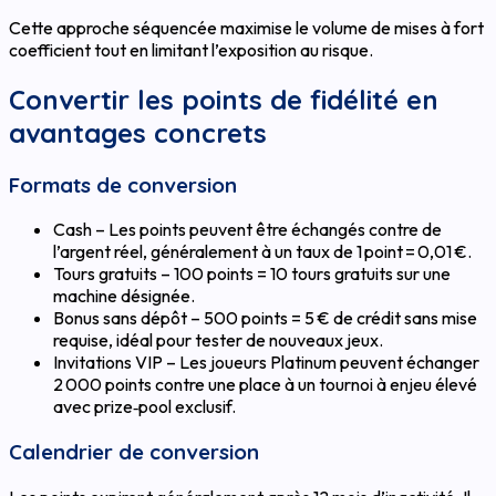
Cette approche séquencée maximise le volume de mises à fort
coefficient tout en limitant l’exposition au risque.
Convertir les points de fidélité en
avantages concrets
Formats de conversion
Cash – Les points peuvent être échangés contre de
l’argent réel, généralement à un taux de 1 point = 0,01 €.
Tours gratuits – 100 points = 10 tours gratuits sur une
machine désignée.
Bonus sans dépôt – 500 points = 5 € de crédit sans mise
requise, idéal pour tester de nouveaux jeux.
Invitations VIP – Les joueurs Platinum peuvent échanger
2 000 points contre une place à un tournoi à enjeu élevé
avec prize‑pool exclusif.
Calendrier de conversion