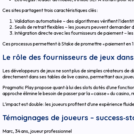
Ces sites partagent trois caractéristiques clés :
Validation automatisée – des algorithmes vérifient l’identit
Seuils de retrait flexibles – les joueurs peuvent demander 
Intégration directe avec les fournisseurs de paiement – les
Ces processus permettent à Stake de promettre « paiement en 1 mi
Le rôle des fournisseurs de jeux dans
Les développeurs de jeux ne sont plus de simples créateurs de d
directement dans ses tables de live casino, permettant aux joueur
Pragmatic Play propose quant à lui des slots dotés d’une fonction
approche élimine le besoin de passer par la « caisse » du casino, 
L’impact est double : les joueurs profitent d’une expérience fluid
Témoignages de joueurs – success‑st
Marc, 34 ans, joueur professionnel