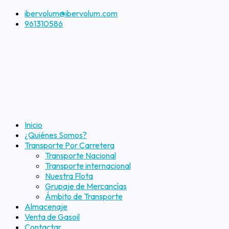
ibervolum@ibervolum.com
961310586
Inicio
¿Quiénes Somos?
Transporte Por Carretera
Transporte Nacional
Transporte internacional
Nuestra Flota
Grupaje de Mercancías
Ámbito de Transporte
Almacenaje
Venta de Gasoil
Contactar