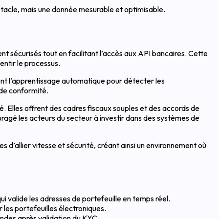
bstacle, mais une donnée mesurable et optimisable.
ent sécurisés tout en facilitant l’accès aux API bancaires. Cette
entir le processus.
nt l’apprentissage automatique pour détecter les
 de conformité.
é. Elles offrent des cadres fiscaux souples et des accords de
ouragé les acteurs du secteur à investir dans des systèmes de
d’allier vitesse et sécurité, créant ainsi un environnement où
i valide les adresses de portefeuille en temps réel.
 les portefeuilles électroniques.
ondes après validation du KYC.