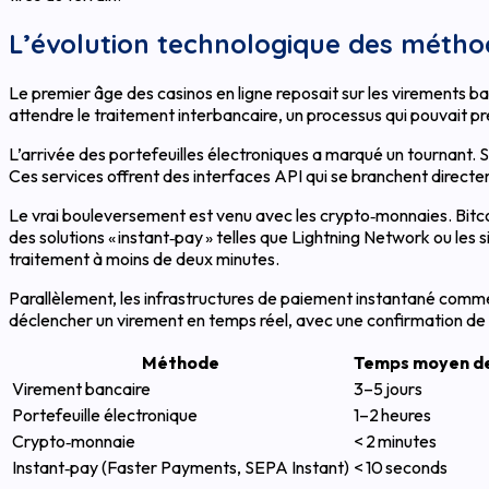
L’évolution technologique des méth
Le premier âge des casinos en ligne reposait sur les virements ban
attendre le traitement interbancaire, un processus qui pouvait pr
L’arrivée des portefeuilles électroniques a marqué un tournant. 
Ces services offrent des interfaces API qui se branchent directe
Le vrai bouleversement est venu avec les crypto‑monnaies. Bitco
des solutions « instant‑pay » telles que Lightning Network ou les
traitement à moins de deux minutes.
Parallèlement, les infrastructures de paiement instantané com
déclencher un virement en temps réel, avec une confirmation de
Méthode
Temps moyen de
Virement bancaire
3–5 jours
Portefeuille électronique
1–2 heures
Crypto‑monnaie
< 2 minutes
Instant‑pay (Faster Payments, SEPA Instant)
< 10 seconds