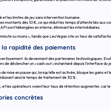
é et les limites de jeu sans intervention humaine.
des montants dès 10 €, ce qui réduit les temps d’attente liés aux c
 API sont hébergées en interne, éliminant les intermédiaires.
nute ou moins », tandis que LeoVegas cite un taux de satisfaction 
 la rapidité des paiements
ivertissement : ils deviennent des partenaires technologiques. Ev
s de déclencher un « cash‑out » instantané depuis l’interface du j
 de mise en pause qui, lorsqu’elle est activée, bloque les gains et
réduisant ainsi le temps de traitement de 30 %.
e, et les opérateurs voient leur taux de rétention augmenter, car l
ories concrètes