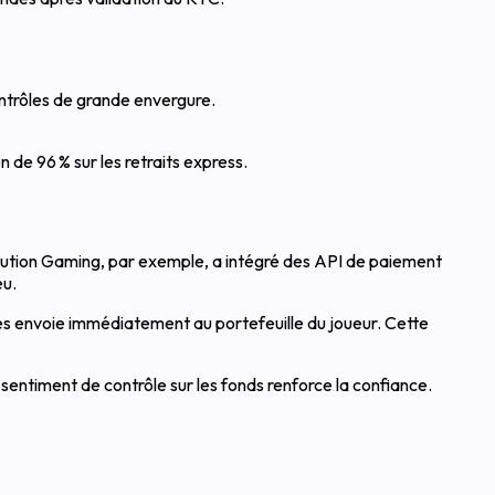
ontrôles de grande envergure.
de 96 % sur les retraits express.
olution Gaming, par exemple, a intégré des API de paiement
eu.
 les envoie immédiatement au portefeuille du joueur. Cette
e sentiment de contrôle sur les fonds renforce la confiance.