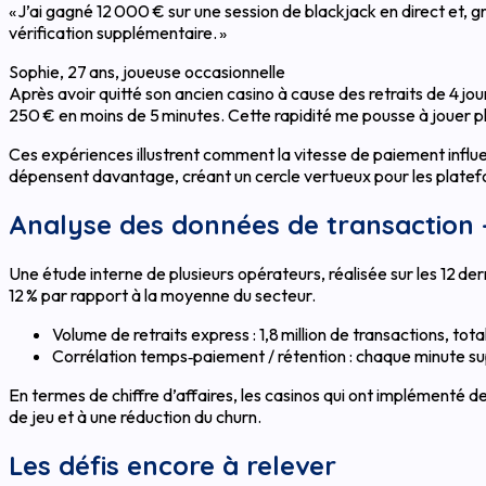
« J’ai gagné 12 000 € sur une session de blackjack en direct et,
vérification supplémentaire. »
Sophie, 27 ans, joueuse occasionnelle
Après avoir quitté son ancien casino à cause des retraits de 4 jou
250 € en moins de 5 minutes. Cette rapidité me pousse à jouer pl
Ces expériences illustrent comment la vitesse de paiement influ
dépensent davantage, créant un cercle vertueux pour les platefo
Analyse des données de transaction –
Une étude interne de plusieurs opérateurs, réalisée sur les 12 de
12 % par rapport à la moyenne du secteur.
Volume de retraits express : 1,8 million de transactions, tota
Corrélation temps‑paiement / rétention : chaque minute sup
En termes de chiffre d’affaires, les casinos qui ont implémenté d
de jeu et à une réduction du churn.
Les défis encore à relever