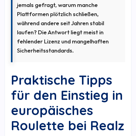
jemals gefragt, warum manche
Plattformen plötzlich schließen,
während andere seit Jahren stabil
laufen? Die Antwort liegt meist in
fehlender Lizenz und mangelhaften
Sicherheitsstandards.
Praktische Tipps
für den Einstieg in
europäisches
Roulette bei Realz