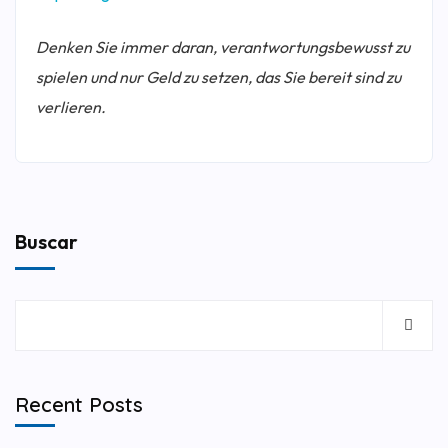
Denken Sie immer daran, verantwortungsbewusst zu
spielen und nur Geld zu setzen, das Sie bereit sind zu
verlieren.
Buscar
Recent Posts