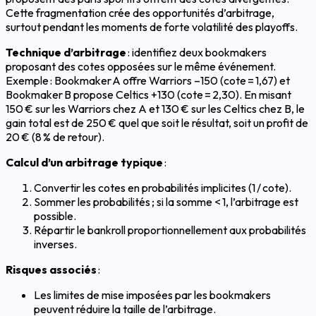
Cette fragmentation crée des opportunités d’arbitrage,
surtout pendant les moments de forte volatilité des playoffs.
Technique d’arbitrage
: identifiez deux bookmakers
proposant des cotes opposées sur le même événement.
Exemple : Bookmaker A offre Warriors –150 (cote = 1,67) et
Bookmaker B propose Celtics +130 (cote = 2,30). En misant
150 € sur les Warriors chez A et 130 € sur les Celtics chez B, le
gain total est de 250 € quel que soit le résultat, soit un profit de
20 € (8 % de retour).
Calcul d’un arbitrage typique
:
Convertir les cotes en probabilités implicites (1 / cote).
Sommer les probabilités ; si la somme < 1, l’arbitrage est
possible.
Répartir le bankroll proportionnellement aux probabilités
inverses.
Risques associés
:
Les limites de mise imposées par les bookmakers
peuvent réduire la taille de l’arbitrage.