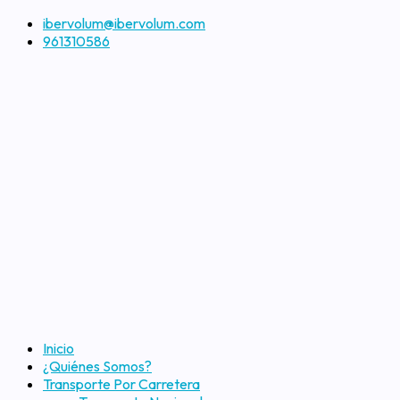
ibervolum@ibervolum.com
961310586
Inicio
¿Quiénes Somos?
Transporte Por Carretera