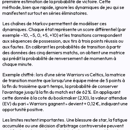
première estimation de la probabilité de victoire. Cette
méthode, bien que rapide, ignore les dynamiques de jeu qui se
manifestent surtout en séries éliminatoires.
Les chaînes de Markov permettent de modéliser ces
dynamiques. Chaque état représente un score différentiel (par
exemple –10, –5, 0, +5, +10) et les transitions correspondent
aux séquences de possession, aux tirs à trois points réussis ou
aux fautes. En calibrant les probabilités de transition à partir
des données des cinq derniers matchs, on obtient une matrice
qui prédit la probabilité de renversement de momentum à
chaque minute.
Exemple chiffré : lors d’une série Warriors vs Celtics, la matrice
de transition montre que lorsqu’une équipe mène de 5 points à
la fin du troisième quart‑temps, la probabilité de conserver
l’avantage jusqu’à la fin du match est de 62 %. En appliquant
cette donnée à la cote du bookmaker (2,10), la valeur attendue
(EV) du pari « Warriors gagnent » devient + 0,12 €, indiquant une
opportunité positive.
Les limites restent importantes. Une blessure de star, la fatigue
accumulée ou une décision d’arbitrage controversée peuvent