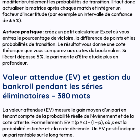
modifier brutalement les probabilités de transition. Il faut donc
actualiser la matrice après chaque match et intégrer un
facteur d’incertitude (par exemple un intervalle de confiance
de ± 5 %).
Astuce pratique
: créez un petit calculateur Excel où vous
entrez le pourcentage de victoire, la différence de points et les
probabilités de transition. Le résultat vous donne une cote
théorique que vous comparez aux cotes du bookmaker. Si
l’écart dépasse 5 %, le pari mérite d’être étudié plus en
profondeur.
Valeur attendue (EV) et gestion du
bankroll pendant les séries
éliminatoires – 380 mots
La valeur attendue (EV) mesure le gain moyen d’un pari en
tenant compte de la probabilité réelle de l’événement et de la
cote offerte. Formellement : EV = (p × c) – (1 – p), où
p
est la
probabilité estimée et
c
la cote décimale. Un EV positif indique
un pari rentable sur le long terme.