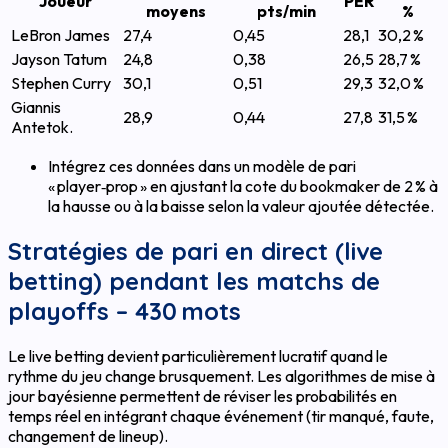
Joueur
PER
moyens
pts/min
%
LeBron James
27,4
0,45
28,1
30,2 %
Jayson Tatum
24,8
0,38
26,5
28,7 %
Stephen Curry
30,1
0,51
29,3
32,0 %
Giannis
28,9
0,44
27,8
31,5 %
Antetok.
Intégrez ces données dans un modèle de pari
« player‑prop » en ajustant la cote du bookmaker de 2 % à
la hausse ou à la baisse selon la valeur ajoutée détectée.
Stratégies de pari en direct (live
betting) pendant les matchs de
playoffs – 430 mots
Le live betting devient particulièrement lucratif quand le
rythme du jeu change brusquement. Les algorithmes de mise à
jour bayésienne permettent de réviser les probabilités en
temps réel en intégrant chaque événement (tir manqué, faute,
changement de lineup).