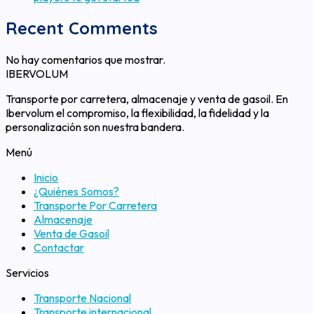
Recent Comments
No hay comentarios que mostrar.
IBERVOLUM
Transporte por carretera, almacenaje y venta de gasoil. En
Ibervolum el compromiso, la flexibilidad, la fidelidad y la
personalización son nuestra bandera.
Menú
Inicio
¿Quiénes Somos?
Transporte Por Carretera
Almacenaje
Venta de Gasoil
Contactar
Servicios
Transporte Nacional
Transporte internacional