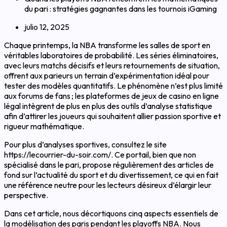
du pari : stratégies gagnantes dans les tournois iGaming
julio 12, 2025
Chaque printemps, la NBA transforme les salles de sport en
véritables laboratoires de probabilité. Les séries éliminatoires,
avec leurs matchs décisifs et leurs retournements de situation,
offrent aux parieurs un terrain d’expérimentation idéal pour
tester des modèles quantitatifs. Le phénomène n’est plus limité
aux forums de fans ; les plateformes de jeux de casino en ligne
légal intègrent de plus en plus des outils d’analyse statistique
afin d’attirer les joueurs qui souhaitent allier passion sportive et
rigueur mathématique.
Pour plus d’analyses sportives, consultez le site
https://lecourrier-du-soir.com/. Ce portail, bien que non
spécialisé dans le pari, propose régulièrement des articles de
fond sur l’actualité du sport et du divertissement, ce qui en fait
une référence neutre pour les lecteurs désireux d’élargir leur
perspective.
Dans cet article, nous décortiquons cinq aspects essentiels de
la modélisation des paris pendant les playoffs NBA. Nous