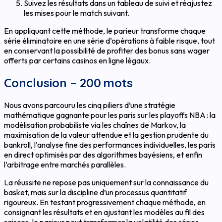
Suivez les résultats dans un tableau de suivi et réajustez
les mises pour le match suivant.
En appliquant cette méthode, le parieur transforme chaque
série éliminatoire en une série d’opérations à faible risque, tout
en conservant la possibilité de profiter des bonus sans wager
offerts par certains casinos en ligne légaux.
Conclusion – 200 mots
Nous avons parcouru les cinq piliers d’une stratégie
mathématique gagnante pour les paris sur les playoffs NBA : la
modélisation probabiliste via les chaînes de Markov, la
maximisation de la valeur attendue et la gestion prudente du
bankroll, l’analyse fine des performances individuelles, les paris
en direct optimisés par des algorithmes bayésiens, et enfin
l’arbitrage entre marchés parallèles.
La réussite ne repose pas uniquement sur la connaissance du
basket, mais sur la discipline d’un processus quantitatif
rigoureux. En testant progressivement chaque méthode, en
consignant les résultats et en ajustant les modèles au fil des
saisons, le parieur peut transformer la volatilité des séries