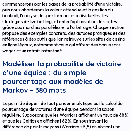
commencerons par les bases de la probabilité d’une victoire,
puis nous aborderons la valeur attendue et la gestion du
bankroll, l’analyse des performances individuelles, les
stratégies de live betting, et enfin l’optimisation des cotes
grâce aux marchés parallèles et à l’arbitrage. Chaque section
propose des exemples concrets, des astuces pratiques et des
références à des outils que l’on retrouve sur les sites de casino
en ligne légaux, notamment ceux qui offrent des bonus sans
wager et un retrait instantané.
Modéliser la probabilité de victoire
d’une équipe : du simple
pourcentage aux modèles de
Markov – 380 mots
Le point de départ de tout parieur analytique est le calcul du
pourcentage de victoires d’une équipe pendant la saison
régulière. Supposons que les Warriors affichent un taux de 68 %
et que les Celtics en affichent 62 %. En soustrayant la
différence de points moyens (Warriors + 5,5) on obtient une