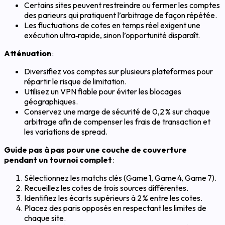
Certains sites peuvent restreindre ou fermer les comptes
des parieurs qui pratiquent l’arbitrage de façon répétée.
Les fluctuations de cotes en temps réel exigent une
exécution ultra‑rapide, sinon l’opportunité disparaît.
Atténuation
:
Diversifiez vos comptes sur plusieurs plateformes pour
répartir le risque de limitation.
Utilisez un VPN fiable pour éviter les blocages
géographiques.
Conservez une marge de sécurité de 0,2 % sur chaque
arbitrage afin de compenser les frais de transaction et
les variations de spread.
Guide pas à pas pour une couche de couverture
pendant un tournoi complet
:
Sélectionnez les matchs clés (Game 1, Game 4, Game 7).
Recueillez les cotes de trois sources différentes.
Identifiez les écarts supérieurs à 2 % entre les cotes.
Placez des paris opposés en respectant les limites de
chaque site.