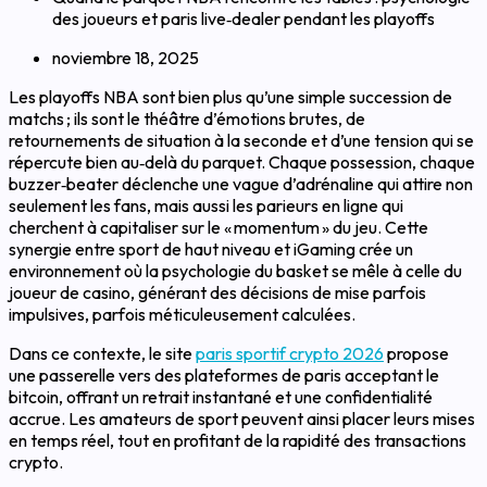
des joueurs et paris live‑dealer pendant les playoffs
noviembre 18, 2025
Les playoffs NBA sont bien plus qu’une simple succession de
matchs ; ils sont le théâtre d’émotions brutes, de
retournements de situation à la seconde et d’une tension qui se
répercute bien au‑delà du parquet. Chaque possession, chaque
buzzer‑beater déclenche une vague d’adrénaline qui attire non
seulement les fans, mais aussi les parieurs en ligne qui
cherchent à capitaliser sur le « momentum » du jeu. Cette
synergie entre sport de haut niveau et iGaming crée un
environnement où la psychologie du basket se mêle à celle du
joueur de casino, générant des décisions de mise parfois
impulsives, parfois méticuleusement calculées.
Dans ce contexte, le site
paris sportif crypto 2026
propose
une passerelle vers des plateformes de paris acceptant le
bitcoin, offrant un retrait instantané et une confidentialité
accrue. Les amateurs de sport peuvent ainsi placer leurs mises
en temps réel, tout en profitant de la rapidité des transactions
crypto.