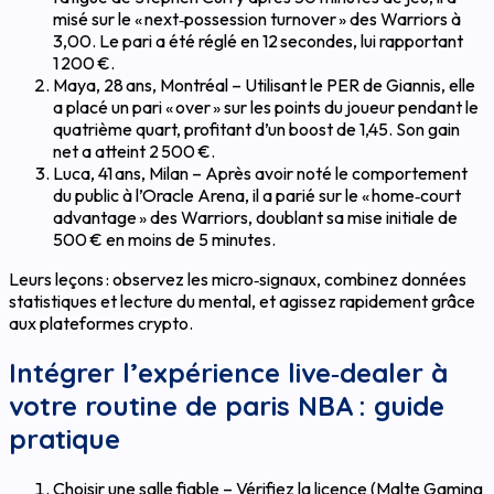
misé sur le « next‑possession turnover » des Warriors à
3,00. Le pari a été réglé en 12 secondes, lui rapportant
1 200 €.
Maya, 28 ans, Montréal – Utilisant le PER de Giannis, elle
a placé un pari « over » sur les points du joueur pendant le
quatrième quart, profitant d’un boost de 1,45. Son gain
net a atteint 2 500 €.
Luca, 41 ans, Milan – Après avoir noté le comportement
du public à l’Oracle Arena, il a parié sur le « home‑court
advantage » des Warriors, doublant sa mise initiale de
500 € en moins de 5 minutes.
Leurs leçons : observez les micro‑signaux, combinez données
statistiques et lecture du mental, et agissez rapidement grâce
aux plateformes crypto.
Intégrer l’expérience live‑dealer à
votre routine de paris NBA : guide
pratique
Choisir une salle fiable – Vérifiez la licence (Malte Gaming