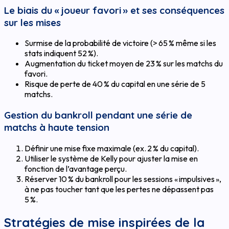
Le biais du « joueur favori » et ses conséquences
sur les mises
Surmise de la probabilité de victoire (> 65 % même si les
stats indiquent 52 %).
Augmentation du ticket moyen de 23 % sur les matchs du
favori.
Risque de perte de 40 % du capital en une série de 5
matchs.
Gestion du bankroll pendant une série de
matchs à haute tension
Définir une mise fixe maximale (ex. 2 % du capital).
Utiliser le système de Kelly pour ajuster la mise en
fonction de l’avantage perçu.
Réserver 10 % du bankroll pour les sessions « impulsives »,
à ne pas toucher tant que les pertes ne dépassent pas
5 %.
Stratégies de mise inspirées de la