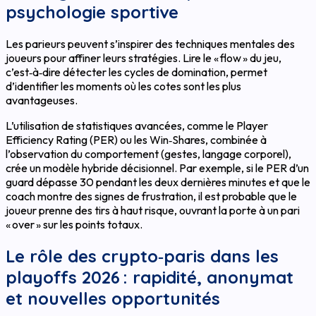
psychologie sportive
Les parieurs peuvent s’inspirer des techniques mentales des
joueurs pour affiner leurs stratégies. Lire le « flow » du jeu,
c’est‑à‑dire détecter les cycles de domination, permet
d’identifier les moments où les cotes sont les plus
avantageuses.
L’utilisation de statistiques avancées, comme le Player
Efficiency Rating (PER) ou les Win‑Shares, combinée à
l’observation du comportement (gestes, langage corporel),
crée un modèle hybride décisionnel. Par exemple, si le PER d’un
guard dépasse 30 pendant les deux dernières minutes et que le
coach montre des signes de frustration, il est probable que le
joueur prenne des tirs à haut risque, ouvrant la porte à un pari
« over » sur les points totaux.
Le rôle des crypto‑paris dans les
playoffs 2026 : rapidité, anonymat
et nouvelles opportunités