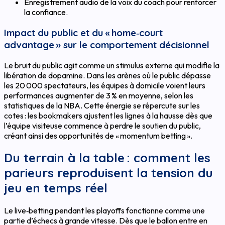
Enregistrement audio de la voix du coach pour renforcer
la confiance.
Impact du public et du « home‑court
advantage » sur le comportement décisionnel
Le bruit du public agit comme un stimulus externe qui modifie la
libération de dopamine. Dans les arènes où le public dépasse
les 20 000 spectateurs, les équipes à domicile voient leurs
performances augmenter de 3 % en moyenne, selon les
statistiques de la NBA. Cette énergie se répercute sur les
cotes : les bookmakers ajustent les lignes à la hausse dès que
l’équipe visiteuse commence à perdre le soutien du public,
créant ainsi des opportunités de « momentum betting ».
Du terrain à la table : comment les
parieurs reproduisent la tension du
jeu en temps réel
Le live‑betting pendant les playoffs fonctionne comme une
partie d’échecs à grande vitesse. Dès que le ballon entre en