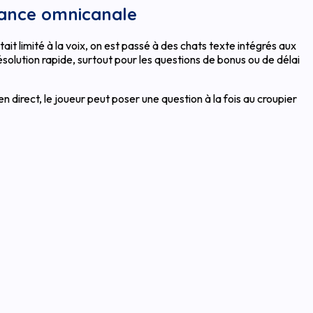
stance omnicanale
tait limité à la voix, on est passé à des chats texte intégrés aux
olution rapide, surtout pour les questions de bonus ou de délai
n direct, le joueur peut poser une question à la fois au croupier