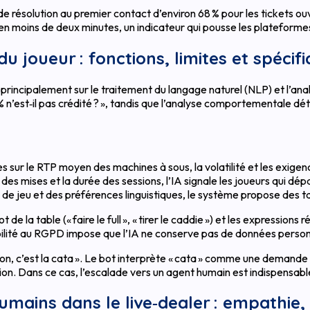
e résolution au premier contact d’environ 68 % pour les tickets ouv
e en moins de deux minutes, un indicateur qui pousse les plateforme
 du joueur : fonctions, limites et spécifi
ent principalement sur le traitement du langage naturel (NLP) et 
st‑il pas crédité ? », tandis que l’analyse comportementale déte
sur le RTP moyen des machines à sous, la volatilité et les exigen
es mises et la durée des sessions, l’IA signale les joueurs qui dé
e jeu et des préférences linguistiques, le système propose des tab
 la table (« faire le full », « tirer le caddie ») et les expressions r
bilité au RGPD impose que l’IA ne conserve pas de données personn
ton, c’est la cata ». Le bot interprète « cata » comme une demande 
on. Dans ce cas, l’escalade vers un agent humain est indispensabl
umains dans le live‑dealer : empathie,