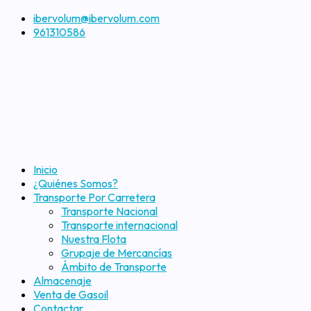
ibervolum@ibervolum.com
961310586
Inicio
¿Quiénes Somos?
Transporte Por Carretera
Transporte Nacional
Transporte internacional
Nuestra Flota
Grupaje de Mercancías
Ámbito de Transporte
Almacenaje
Venta de Gasoil
Contactar