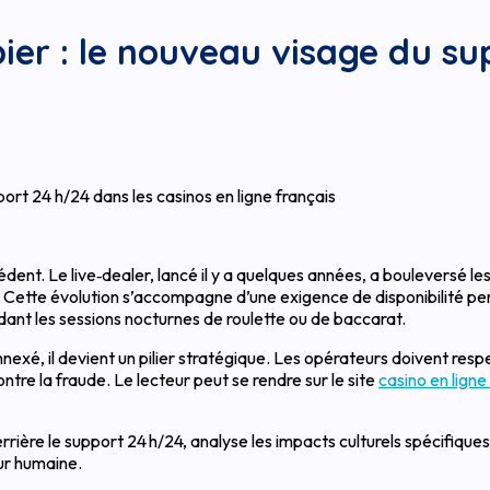
pier : le nouveau visage du s
port 24 h/24 dans les casinos en ligne français
nt. Le live‑dealer, lancé il y a quelques années, a bouleversé les 
 Cette évolution s’accompagne d’une exigence de disponibilité pe
ant les sessions nocturnes de roulette ou de baccarat.
nnexé, il devient un pilier stratégique. Les opérateurs doivent res
ntre la fraude. Le lecteur peut se rendre sur le site
casino en ligne
derrière le support 24 h/24, analyse les impacts culturels spécifi
eur humaine.