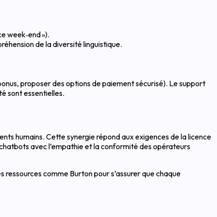
ce week‑end »).
éhension de la diversité linguistique.
un bonus, proposer des options de paiement sécurisé). Le support
é sont essentielles.
agents humains. Cette synergie répond aux exigences de la licence
s chatbots avec l’empathie et la conformité des opérateurs
des ressources comme Burton pour s’assurer que chaque