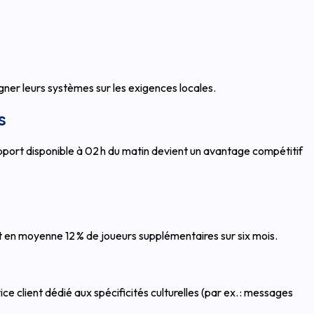
igner leurs systèmes sur les exigences locales.
s
pport disponible à 02 h du matin devient un avantage compétitif
nt en moyenne 12 % de joueurs supplémentaires sur six mois.
e client dédié aux spécificités culturelles (par ex. : messages