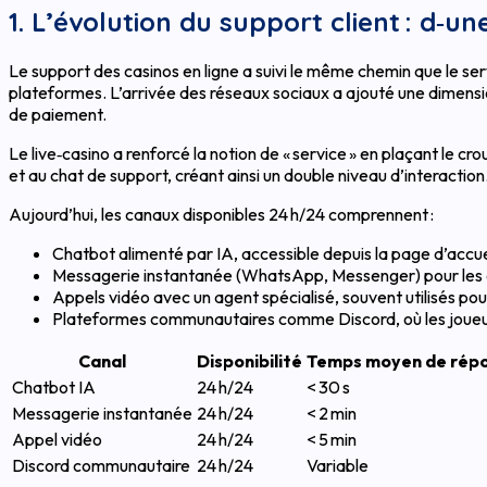
1. L’évolution du support client : d‑
Le support des casinos en ligne a suivi le même chemin que le servi
plateformes. L’arrivée des réseaux sociaux a ajouté une dimensio
de paiement.
Le live‑casino a renforcé la notion de « service » en plaçant le c
et au chat de support, créant ainsi un double niveau d’interaction.
Aujourd’hui, les canaux disponibles 24 h/24 comprennent :
Chatbot alimenté par IA, accessible depuis la page d’accue
Messagerie instantanée (WhatsApp, Messenger) pour les
Appels vidéo avec un agent spécialisé, souvent utilisés pour 
Plateformes communautaires comme Discord, où les joueur
Canal
Disponibilité
Temps moyen de rép
Chatbot IA
24 h/24
< 30 s
Messagerie instantanée
24 h/24
< 2 min
Appel vidéo
24 h/24
< 5 min
Discord communautaire
24 h/24
Variable