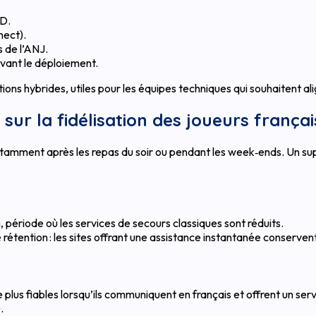
PD.
nect).
s de l’ANJ.
avant le déploiement.
ions hybrides, utiles pour les équipes techniques qui souhaitent al
sur la fidélisation des joueurs françai
notamment après les repas du soir ou pendant les week‑ends. Un su
, période où les services de secours classiques sont réduits.
e rétention : les sites offrant une assistance instantanée conserve
lus fiables lorsqu’ils communiquent en français et offrent un servic
.