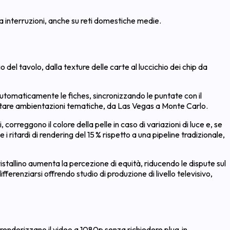
a interruzioni, anche su reti domestiche medie.
del tavolo, dalla texture delle carte al luccichio dei chip da
 automaticamente le fiches, sincronizzando le puntate con il
ettare ambientazioni tematiche, da Las Vegas a Monte Carlo.
correggono il colore della pelle in caso di variazioni di luce e, se
 ritardi di rendering del 15 % rispetto a una pipeline tradizionale,
ristallino aumenta la percezione di equità, riducendo le dispute sul
erenziarsi offrendo studio di produzione di livello televisivo,
renderizzano il video a 1080p senza richiedere plug‑in,