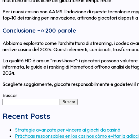
mostrano le statistiche del giocatore in tempo reale.
Per i nuovi casino non AAMS, l’adozione di queste tecnologie r
top‑10 dei ranking per innovazione, attirando giocatori disposti
Conclusione – ≈ 200 parole
Abbiamo esplorato come l’architettura di streaming, i codec avanz
nei live casino del 2024. Questi elementi, combinati, trasformano i
La qualità HD è ora un “must‑have”: i giocatori possono valutare 
informata, le guide e i ranking di Homefood offrono analisi detta
2024.
Scegliete saggiamente, giocate responsabilmente e godetevi il m
Buscar
Buscar
Recent Posts
Strategie avanzate per vincere ai giochi da casinò
Prácticas responsables en los casinos cómo evitar la adicci