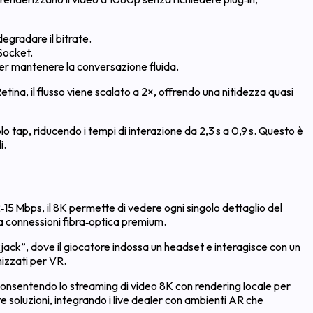
degradare il bitrate.
Socket.
 per mantenere la conversazione fluida.
tina, il flusso viene scalato a 2×, offrendo una nitidezza quasi
 tap, riducendo i tempi di interazione da 2,3 s a 0,9 s. Questo è
i.
‑15 Mbps, il 8K permette di vedere ogni singolo dettaglio del
ne a connessioni fibra‑optica premium.
jack”, dove il giocatore indossa un headset e interagisce con un
izzati per VR.
onsentendo lo streaming di video 8K con rendering locale per
te soluzioni, integrando i live dealer con ambienti AR che