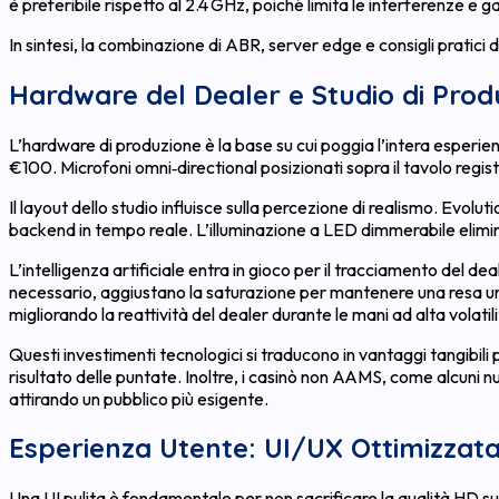
è preferibile rispetto al 2.4 GHz, poiché limita le interferenze e 
In sintesi, la combinazione di ABR, server edge e consigli pratic
Hardware del Dealer e Studio di Produ
L’hardware di produzione è la base su cui poggia l’intera esperienz
€100. Microfoni omni‑directional posizionati sopra il tavolo regis
Il layout dello studio influisce sulla percezione di realismo. Evo
backend in tempo reale. L’illuminazione a LED dimmerabile elimi
L’intelligenza artificiale entra in gioco per il tracciamento del de
necessario, aggiustano la saturazione per mantenere una resa uniform
migliorando la reattività del dealer durante le mani ad alta volatili
Questi investimenti tecnologici si traducono in vantaggi tangibili 
risultato delle puntate. Inoltre, i casinò non AAMS, come alcuni n
attirando un pubblico più esigente.
Esperienza Utente: UI/UX Ottimizzata
Una UI pulita è fondamentale per non sacrificare la qualità HD su