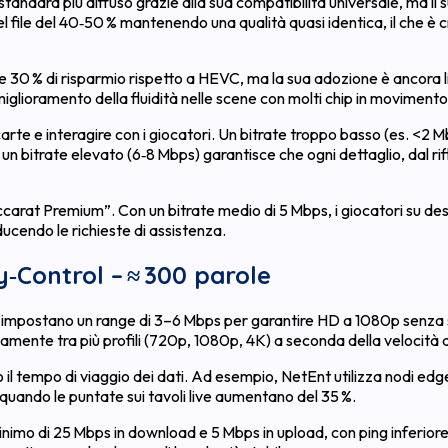
standard più diffuso grazie alla sua compatibilità universale, ma il s
ile del 40‑50 % mantenendo una qualità quasi identica, il che è cru
e 30 % di risparmio rispetto a HEVC, ma la sua adozione è ancora 
glioramento della fluidità nelle scene con molti chip in movimento
arte e interagire con i giocatori. Un bitrate troppo basso (es. <2 Mb
un bitrate elevato (6‑8 Mbps) garantisce che ogni dettaglio, dal rifl
rat Premium”. Con un bitrate medio di 5 Mbps, i giocatori su deskt
ducendo le richieste di assistenza.
‑Control – ≈ 300 parole
me impostano un range di 3–6 Mbps per garantire HD a 1080p senza s
mente tra più profili (720p, 1080p, 4K) a seconda della velocità d
no il tempo di viaggio dei dati. Ad esempio, NetEnt utilizza nodi edg
o, quando le puntate sui tavoli live aumentano del 35 %.
inimo di 25 Mbps in download e 5 Mbps in upload, con ping inferiore