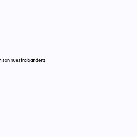
ón son nuestra bandera.