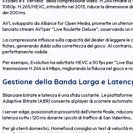
Il codec è il “cervello” della compressione video. H.264 rimane lo 
1080p. H.265/HEVC, introdotto nel 2013, riduce la dimensione del f
dei 200 ms.
AV1, sviluppato da Alliance for Open Media, promette un ulterior
lanciato stream AV1 per “Live Roulette Deluxe”, osservando un mi
La compressione influisce sulla capacità del dealer di leggere le c
fiches, generando dubbi sulla correttezza del gioco. Al contrario, 
perfettamente visibile.
Per esempio, Evolution ha adottato HEVC a 30 fps per “Live Bacca
trasmissione H.264 a 4 Mbps, migliorando la fiducia nel gioco e ri
Gestione della Banda Larga e Latency
Bilanciare bitrate e latenza è una sfida costante. Le piattafor
Adaptive Bitrate (ABR) consente al player di scorrere automatica
I server edge, posizionati in prossimità dell’utente finale, riduco
latenza sotto i 120 ms durante i picchi di traffico di San Valentin
Per gli utenti domestici, Homefood consiglia un test di velocità m