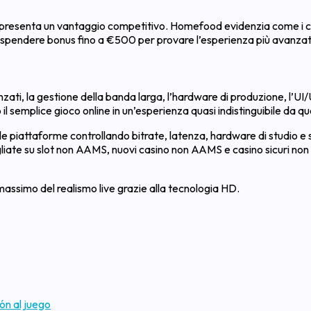
appresenta un vantaggio competitivo. Homefood evidenzia come i c
 a spendere bonus fino a €500 per provare l’esperienza più avanza
ati, la gestione della banda larga, l’hardware di produzione, l’UI/
l semplice gioco online in un’esperienza quasi indistinguibile da quel
le piattaforme controllando bitrate, latenza, hardware di studio e
gliate su slot non AAMS, nuovi casino non AAMS e casino sicuri non
assimo del realismo live grazie alla tecnologia HD.
ón al juego