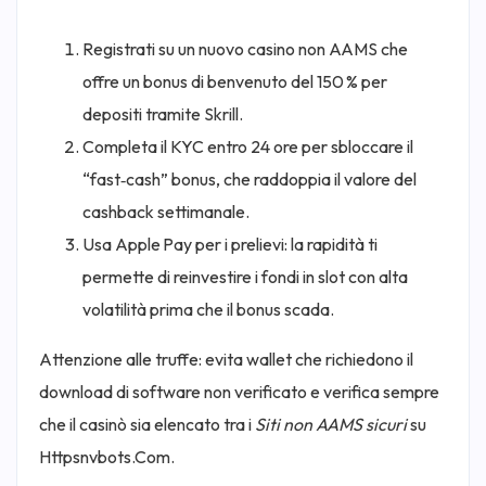
Registrati su un nuovo casino non AAMS che
offre un bonus di benvenuto del 150 % per
depositi tramite Skrill.
Completa il KYC entro 24 ore per sbloccare il
“fast‑cash” bonus, che raddoppia il valore del
cashback settimanale.
Usa Apple Pay per i prelievi: la rapidità ti
permette di reinvestire i fondi in slot con alta
volatilità prima che il bonus scada.
Attenzione alle truffe: evita wallet che richiedono il
download di software non verificato e verifica sempre
che il casinò sia elencato tra i
Siti non AAMS sicuri
su
Httpsnvbots.Com.