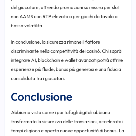
del giocatore, offrendo promozioni su misura per slot
non AAMS con RTP elevato o per giochi da tavolo a
bassa volatilità.
In conclusione, la sicurezza rimane il fattore
discriminante nella competitività dei casinò. Chi saprà
integrare AI, blockchain e wallet avanzati potrà offrire
esperienze più fluide, bonus più generosi e una fiducia
consolidata tra i giocatori.
Conclusione
Abbiamo visto come i portafogli digitali abbiano
trasformato la sicurezza delle transazioni, accelerato i
tempi di gioco e aperto nuove opportunità di bonus. La