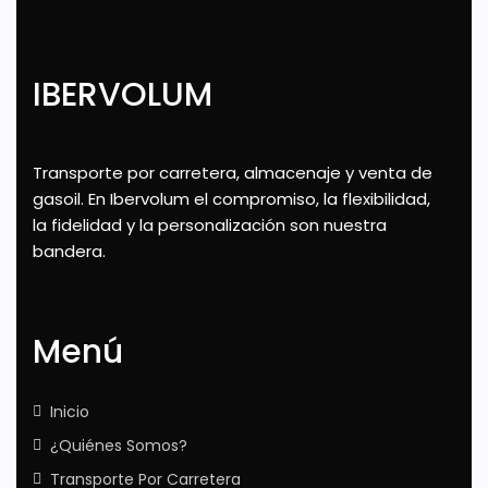
IBERVOLUM
Transporte por carretera, almacenaje y venta de
gasoil. En Ibervolum el compromiso, la flexibilidad,
la fidelidad y la personalización son nuestra
bandera.
Menú
Inicio
¿Quiénes Somos?
Transporte Por Carretera