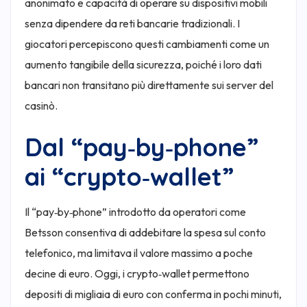
anonimato e capacità di operare su dispositivi mobili
senza dipendere da reti bancarie tradizionali. I
giocatori percepiscono questi cambiamenti come un
aumento tangibile della sicurezza, poiché i loro dati
bancari non transitano più direttamente sui server del
casinò.
Dal “pay‑by‑phone”
ai “crypto‑wallet”
Il “pay‑by‑phone” introdotto da operatori come
Betsson consentiva di addebitare la spesa sul conto
telefonico, ma limitava il valore massimo a poche
decine di euro. Oggi, i crypto‑wallet permettono
depositi di migliaia di euro con conferma in pochi minuti,