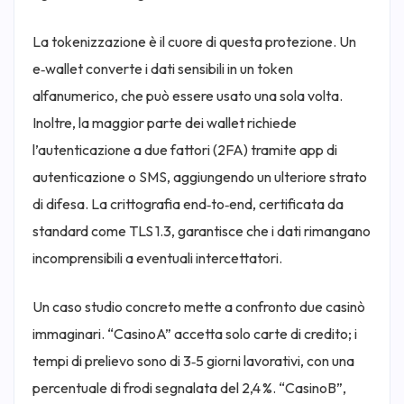
La tokenizzazione è il cuore di questa protezione. Un
e‑wallet converte i dati sensibili in un token
alfanumerico, che può essere usato una sola volta.
Inoltre, la maggior parte dei wallet richiede
l’autenticazione a due fattori (2FA) tramite app di
autenticazione o SMS, aggiungendo un ulteriore strato
di difesa. La crittografia end‑to‑end, certificata da
standard come TLS 1.3, garantisce che i dati rimangano
incomprensibili a eventuali intercettatori.
Un caso studio concreto mette a confronto due casinò
immaginari. “CasinoA” accetta solo carte di credito; i
tempi di prelievo sono di 3‑5 giorni lavorativi, con una
percentuale di frodi segnalata del 2,4 %. “CasinoB”,