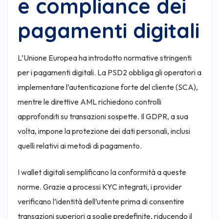
e compliance dei
pagamenti digitali
L’Unione Europea ha introdotto normative stringenti
per i pagamenti digitali. La PSD2 obbliga gli operatori a
implementare l’autenticazione forte del cliente (SCA),
mentre le direttive AML richiedono controlli
approfonditi su transazioni sospette. Il GDPR, a sua
volta, impone la protezione dei dati personali, inclusi
quelli relativi ai metodi di pagamento.
I wallet digitali semplificano la conformità a queste
norme. Grazie a processi KYC integrati, i provider
verificano l’identità dell’utente prima di consentire
transazioni superiori a soglie predefinite, riducendo il