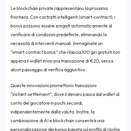
Le blockchain private rappresentano la prossima
frontiera. Con contratti intelligenti (smart‑contract), i
bonus possono essere erogati automaticamente al
verificarsi di condizioni predefinite, eliminando la
necessità di interventi manuali. Immaginate un
“smart‑contract bonus” che rilascia 100 giri gratuiti non
appena il wallet invia una transazione di €20, senza
alcun passaggio di verifica aggiuntivo.
Queste innovazioni promettono transazioni
“instant‑settlement”, dove il denaro passa dal wallet al
conto del giocatore in pochi secondi,
indipendentemente dalla valuta. Inoltre, la
combinazione di AI e blockchain consentirà una
personalizzazione dei bonus basata sul profilo di rischio