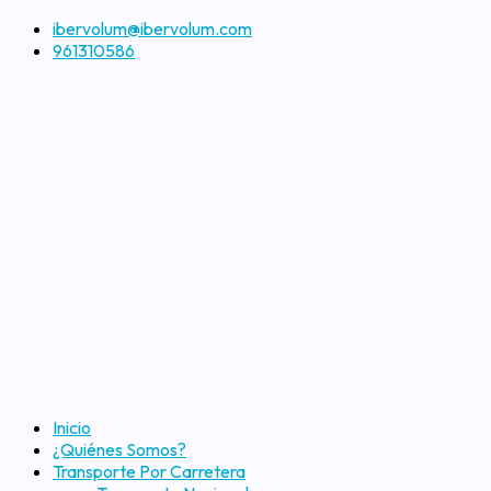
ibervolum@ibervolum.com
961310586
Inicio
¿Quiénes Somos?
Transporte Por Carretera