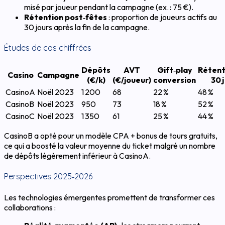
misé par joueur pendant la campagne (ex. : 75 €).
Rétention post‑fêtes
: proportion de joueurs actifs au
30 jours après la fin de la campagne.
Études de cas chiffrées
Dépôts
AVT
Gift‑play
Rétent
Casino
Campagne
(€/k)
(€/joueur)
conversion
30 j
CasinoA
Noël 2023
1 200
68
22 %
48 %
CasinoB
Noël 2023
950
73
18 %
52 %
CasinoC
Noël 2023
1 350
61
25 %
44 %
CasinoB a opté pour un modèle CPA + bonus de tours gratuits,
ce qui a boosté la valeur moyenne du ticket malgré un nombre
de dépôts légèrement inférieur à CasinoA.
Perspectives 2025‑2026
Les technologies émergentes promettent de transformer ces
collaborations :