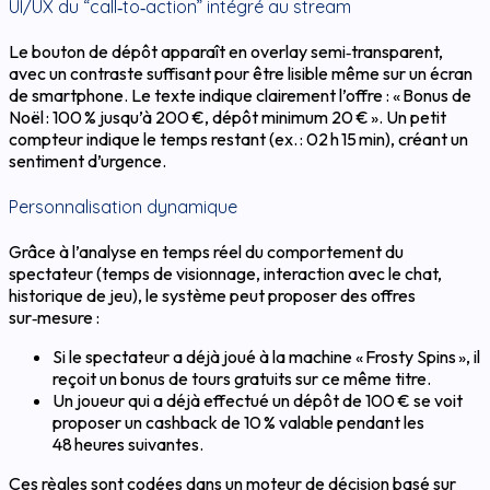
UI/UX du “call‑to‑action” intégré au stream
Le bouton de dépôt apparaît en overlay semi‑transparent,
avec un contraste suffisant pour être lisible même sur un écran
de smartphone. Le texte indique clairement l’offre : « Bonus de
Noël : 100 % jusqu’à 200 €, dépôt minimum 20 € ». Un petit
compteur indique le temps restant (ex. : 02 h 15 min), créant un
sentiment d’urgence.
Personnalisation dynamique
Grâce à l’analyse en temps réel du comportement du
spectateur (temps de visionnage, interaction avec le chat,
historique de jeu), le système peut proposer des offres
sur‑mesure :
Si le spectateur a déjà joué à la machine « Frosty Spins », il
reçoit un bonus de tours gratuits sur ce même titre.
Un joueur qui a déjà effectué un dépôt de 100 € se voit
proposer un cashback de 10 % valable pendant les
48 heures suivantes.
Ces règles sont codées dans un moteur de décision basé sur