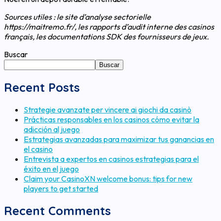
Sources utiles : le site d’analyse sectorielle
https://maitremo.fr/
, les rapports d’audit interne des casinos
français, les documentations SDK des fournisseurs de jeux.
Buscar
Buscar
Recent Posts
Strategie avanzate per vincere ai giochi da casinò
Prácticas responsables en los casinos cómo evitar la
adicción al juego
Estrategias avanzadas para maximizar tus ganancias en
el casino
Entrevista a expertos en casinos estrategias para el
éxito en el juego
Claim your CasinoXN welcome bonus: tips for new
players to get started
Recent Comments