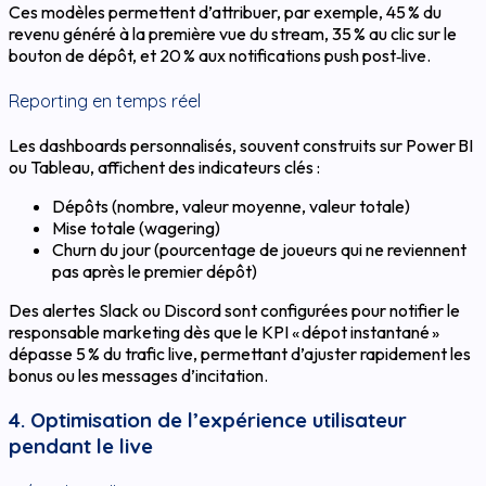
Ces modèles permettent d’attribuer, par exemple, 45 % du
revenu généré à la première vue du stream, 35 % au clic sur le
bouton de dépôt, et 20 % aux notifications push post‑live.
Reporting en temps réel
Les dashboards personnalisés, souvent construits sur Power BI
ou Tableau, affichent des indicateurs clés :
Dépôts (nombre, valeur moyenne, valeur totale)
Mise totale (wagering)
Churn du jour (pourcentage de joueurs qui ne reviennent
pas après le premier dépôt)
Des alertes Slack ou Discord sont configurées pour notifier le
responsable marketing dès que le KPI « dépot instantané »
dépasse 5 % du trafic live, permettant d’ajuster rapidement les
bonus ou les messages d’incitation.
4. Optimisation de l’expérience utilisateur
pendant le live