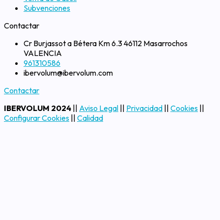
Subvenciones
Contactar
Cr Burjassot a Bétera Km 6.3 46112 Masarrochos
VALENCIA
961310586
ibervolum@ibervolum.com
Contactar
IBERVOLUM 2024
||
Aviso Legal
||
Privacidad
||
Cookies
||
Configurar Cookies
||
Calidad