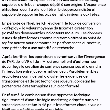
capables d’attribuer chaque dépôt à son origine. L’expérience
utilisateur, quant à elle, doit être fluide, personnalisée et
capable de supporter les pics de trafic inhérents aux fêtes.
En période de Noël, les KPI évoluent : le taux de conversion
« gift‑play », la valeur moyenne du ticket et la rétention
post‑fêtes deviennent les indicateurs majeurs. Les données
issues de plateformes comme Maitremo offrent un point de
repère neutre pour comparer les performances du secteur,
sans prétendre à une autorité de recherche.
Après les fêtes, les opérateurs devront surveiller l’émergence
de l’AR, de la VR et de l’IA, qui promettent d’automatiser
davantage la création de contenus sponsorisés et d’enrichir
l’interaction entre joueur et influenceur. Parallèlement, les
régulateurs continueront d’ajuster les exigences de
transparence et de protection des joueurs, obligeant les
partenaires à rester vigilants sur la conformité.
En résumé, la combinaison d’une approche technique
rigoureuse et d’une stratégie marketing adaptée aux pics
saisonniers constitue la clé pour transformer chaque vue de
Noël en un dépôt durable et rentable.