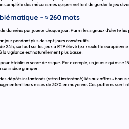
on complète des mécanismes qui permettent de garder le jeu diver
oblématique – ≈ 260 mots
 de données par joueur chaque jour. Parmi les signaux d’alerte les pl
ar jour pendant plus de sept jours consécutifs.
24 h, surtout sur les jeux à RTP élevé (ex. : roulette européenne 
 la vigilance est naturellement plus basse.
pour établir un score de risque. Par exemple, un joueur qui mise 15
 son indice grimper.
es dépôts instantanés (retrait instantané) liés aux offres « bonus
 augmentent leurs mises de 30 % en moyenne. Ces patterns sont int