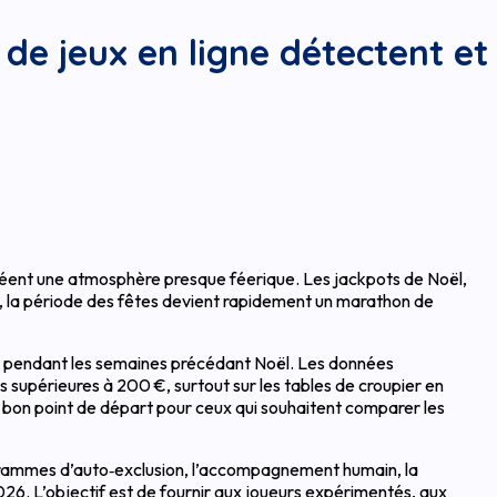
de jeux en ligne détectent et
e créent une atmosphère presque féerique. Les jackpots de Noël,
ués, la période des fêtes devient rapidement un marathon de
 pendant les semaines précédant Noël. Les données
supérieures à 200 €, surtout sur les tables de croupier en
 Un bon point de départ pour ceux qui souhaitent comparer les
 programmes d’auto‑exclusion, l’accompagnement humain, la
26. L’objectif est de fournir aux joueurs expérimentés, aux