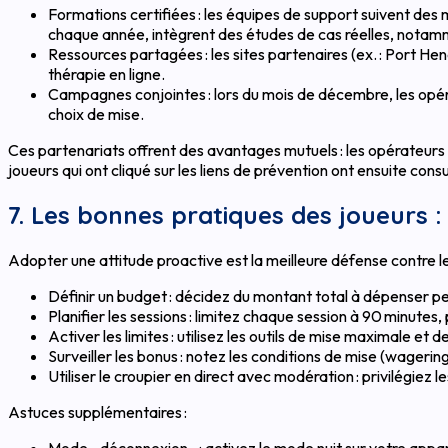
Formations certifiées : les équipes de support suivent d
chaque année, intègrent des études de cas réelles, notamm
Ressources partagées : les sites partenaires (ex. : Port H
thérapie en ligne.
Campagnes conjointes : lors du mois de décembre, les opéra
choix de mise.
Ces partenariats offrent des avantages mutuels : les opérateurs r
joueurs qui ont cliqué sur les liens de prévention ont ensuite cons
7. Les bonnes pratiques des joueurs : 
Adopter une attitude proactive est la meilleure défense contre le
Définir un budget : décidez du montant total à dépenser pend
Planifier les sessions : limitez chaque session à 90 minutes
Activer les limites : utilisez les outils de mise maximale et 
Surveiller les bonus : notez les conditions de mise (wager
Utiliser le croupier en direct avec modération : privilégiez l
Astuces supplémentaires :
Mode « déconnexion » : activez le mode nuit sur votre appar