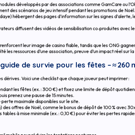
es modules développés par des associations comme GamCare ou l’Ob
ent des scénarios de jeu intensif pendant les promotions de Noël
endaye) hébergent des pages d’information sur les signes d’alerte, 
teurs diffusent des vidéos de sensibilisation co‑produites avec l
enforcent leur image de casino fiable, tandis que les ONG gagnent e
ulté les ressources d’une association, preuve d’un impact réel sur l
guide de survie pour les fêtes – ≈ 260
s dérives. Voici une checklist que chaque joueur peut imprimer :
ant les fêtes (ex. : 300 €) et fixez une limite de dépôt quotidienn
, puis prenez une pause de 15 minutes.
de perte maximale disponibles sur le site.
ing) des offres de Noël, comme le bonus de dépôt de 100 % avec 30
es tables à mise minimale (ex. : 0,10 €) pour éviter les pertes rapide
eil mobile pour réduire les tentations nocturnes.