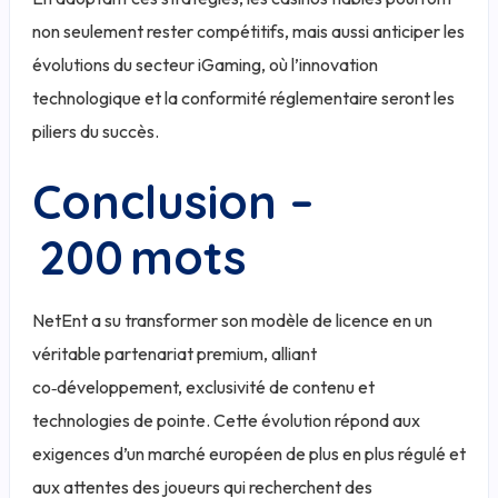
non seulement rester compétitifs, mais aussi anticiper les
évolutions du secteur iGaming, où l’innovation
technologique et la conformité réglementaire seront les
piliers du succès.
Conclusion –
200 mots
NetEnt a su transformer son modèle de licence en un
véritable partenariat premium, alliant
co‑développement, exclusivité de contenu et
technologies de pointe. Cette évolution répond aux
exigences d’un marché européen de plus en plus régulé et
aux attentes des joueurs qui recherchent des