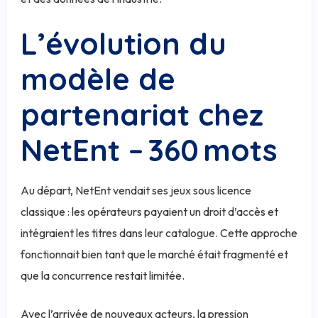
L’évolution du
modèle de
partenariat chez
NetEnt – 360 mots
Au départ, NetEnt vendait ses jeux sous licence
classique : les opérateurs payaient un droit d’accès et
intégraient les titres dans leur catalogue. Cette approche
fonctionnait bien tant que le marché était fragmenté et
que la concurrence restait limitée.
Avec l’arrivée de nouveaux acteurs, la pression