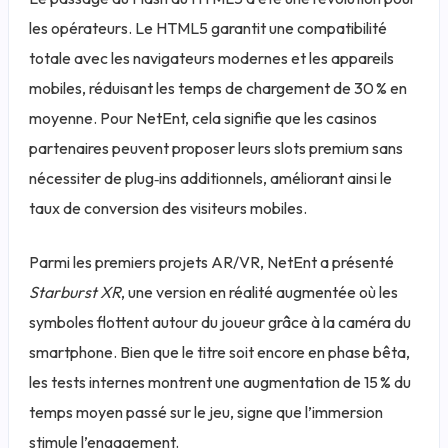
les opérateurs. Le HTML5 garantit une compatibilité
totale avec les navigateurs modernes et les appareils
mobiles, réduisant les temps de chargement de 30 % en
moyenne. Pour NetEnt, cela signifie que les casinos
partenaires peuvent proposer leurs slots premium sans
nécessiter de plug‑ins additionnels, améliorant ainsi le
taux de conversion des visiteurs mobiles.
Parmi les premiers projets AR/VR, NetEnt a présenté
Starburst XR
, une version en réalité augmentée où les
symboles flottent autour du joueur grâce à la caméra du
smartphone. Bien que le titre soit encore en phase bêta,
les tests internes montrent une augmentation de 15 % du
temps moyen passé sur le jeu, signe que l’immersion
stimule l’engagement.