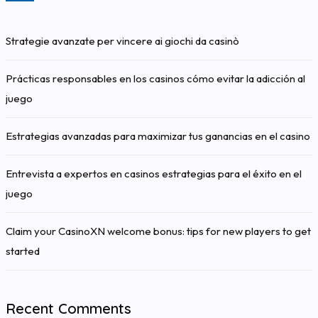
Strategie avanzate per vincere ai giochi da casinò
Prácticas responsables en los casinos cómo evitar la adicción al
juego
Estrategias avanzadas para maximizar tus ganancias en el casino
Entrevista a expertos en casinos estrategias para el éxito en el
juego
Claim your CasinoXN welcome bonus: tips for new players to get
started
Recent Comments