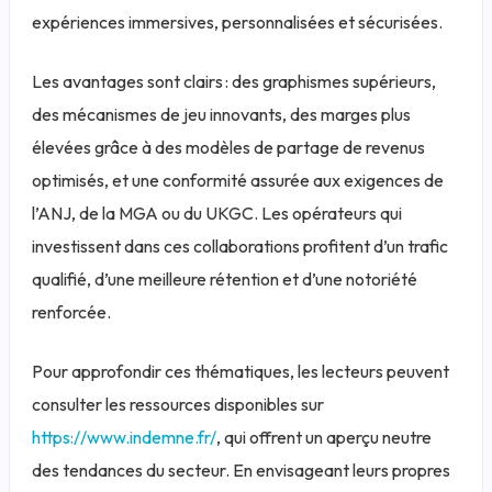
expériences immersives, personnalisées et sécurisées.
Les avantages sont clairs : des graphismes supérieurs,
des mécanismes de jeu innovants, des marges plus
élevées grâce à des modèles de partage de revenus
optimisés, et une conformité assurée aux exigences de
l’ANJ, de la MGA ou du UKGC. Les opérateurs qui
investissent dans ces collaborations profitent d’un trafic
qualifié, d’une meilleure rétention et d’une notoriété
renforcée.
Pour approfondir ces thématiques, les lecteurs peuvent
consulter les ressources disponibles sur
https://www.indemne.fr/
, qui offrent un aperçu neutre
des tendances du secteur. En envisageant leurs propres