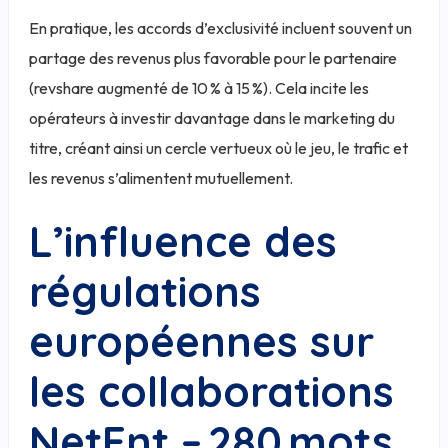
En pratique, les accords d’exclusivité incluent souvent un
partage des revenus plus favorable pour le partenaire
(revshare augmenté de 10 % à 15 %). Cela incite les
opérateurs à investir davantage dans le marketing du
titre, créant ainsi un cercle vertueux où le jeu, le trafic et
les revenus s’alimentent mutuellement.
L’influence des
régulations
européennes sur
les collaborations
NetEnt – 280 mots