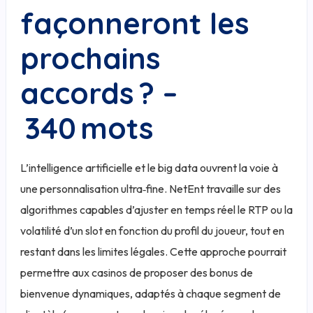
façonneront les
prochains
accords ? –
340 mots
L’intelligence artificielle et le big data ouvrent la voie à
une personnalisation ultra‑fine. NetEnt travaille sur des
algorithmes capables d’ajuster en temps réel le RTP ou la
volatilité d’un slot en fonction du profil du joueur, tout en
restant dans les limites légales. Cette approche pourrait
permettre aux casinos de proposer des bonus de
bienvenue dynamiques, adaptés à chaque segment de