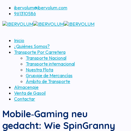
ibervolum@ibervolum.com
961310586
Inicio
¿Quiénes Somos?
Transporte Por Carretera
Transporte Nacional
Transporte internacional
Nuestra Flota
Grupaje de Mercancías
Ámbito de Transporte
Almacenaje
Venta de Gasoil
Contactar
Mobile‑Gaming neu
gedacht: Wie SpinGranny