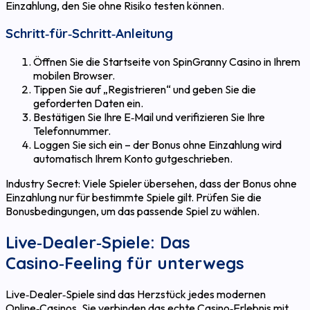
Einzahlung, den Sie ohne Risiko testen können.
Schritt‑für‑Schritt‑Anleitung
Öffnen Sie die Startseite von SpinGranny Casino in Ihrem
mobilen Browser.
Tippen Sie auf „Registrieren“ und geben Sie die
geforderten Daten ein.
Bestätigen Sie Ihre E‑Mail und verifizieren Sie Ihre
Telefonnummer.
Loggen Sie sich ein – der Bonus ohne Einzahlung wird
automatisch Ihrem Konto gutgeschrieben.
Industry Secret: Viele Spieler übersehen, dass der Bonus ohne
Einzahlung nur für bestimmte Spiele gilt. Prüfen Sie die
Bonusbedingungen, um das passende Spiel zu wählen.
Live‑Dealer‑Spiele: Das
Casino‑Feeling für unterwegs
Live‑Dealer‑Spiele sind das Herzstück jedes modernen
Online‑Casinos. Sie verbinden das echte Casino‑Erlebnis mit