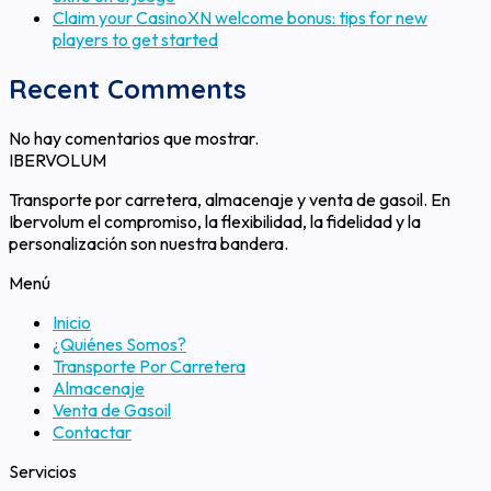
Claim your CasinoXN welcome bonus: tips for new
players to get started
Recent Comments
No hay comentarios que mostrar.
IBERVOLUM
Transporte por carretera, almacenaje y venta de gasoil. En
Ibervolum el compromiso, la flexibilidad, la fidelidad y la
personalización son nuestra bandera.
Menú
Inicio
¿Quiénes Somos?
Transporte Por Carretera
Almacenaje
Venta de Gasoil
Contactar
Servicios