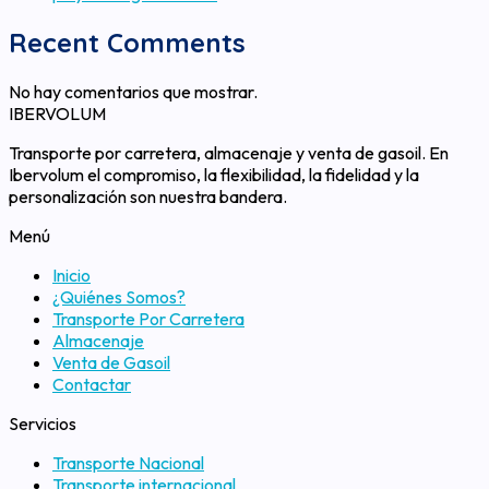
Recent Comments
No hay comentarios que mostrar.
IBERVOLUM
Transporte por carretera, almacenaje y venta de gasoil. En
Ibervolum el compromiso, la flexibilidad, la fidelidad y la
personalización son nuestra bandera.
Menú
Inicio
¿Quiénes Somos?
Transporte Por Carretera
Almacenaje
Venta de Gasoil
Contactar
Servicios
Transporte Nacional
Transporte internacional