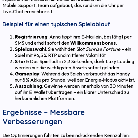
Mobile‑Support‑Team aufgebaut, das rund um die Uhr per
Live‑Chat erreichbar ist.
Beispiel für einen typischen Spielablauf
Registrierung
: Anna tippt ihre E‑Mail ein, bestätigt per
SMS und erhält sofort den
Willkommensbonus
.
Spielauswahl
: Sie wählt den Slot
Sunrise Fortune
– ein
Spiel mit 96,5 % RTP und mittlerer Volatilität.
Start
: Das Spiel lädt in 2,3 Sekunden, dank Lazy Loading
werden nur die wichtigsten Assets sofort geladen.
Gameplay
: Während des Spiels verbraucht das Handy
nur 8 % Akku pro Stunde, weil der Energie‑Modus aktiv ist.
Auszahlung
: Gewinne werden innerhalb von 30 Minuten
auf ihr E‑Wallet übertragen – ein klarer Unterschied zu
herkömmlichen Plattformen.
Ergebnisse – Messbare
Verbesserungen
Die Optimierungen führten zu beeindruckenden Kennzahlen: