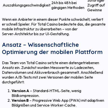
Sofortiger
24 h bis 48 h bei
Auszahlungsgeschwindigkeit
Zugriff auf
gängigen Methoden
Gewinne
Wenn ein Anbieter in einem dieser Punkte schwächelt, verliert
er schnell Spieler. Für Total Casino bedeutete das, die gesamte
mobile Infrastruktur zu überarbeiten – von der
Server‑Architektur bis zur UI‑Gestaltung.
Ansatz – Wissenschaftliche
Optimierung der mobilen Plattform
Das Team von Total Casino setzte einen datengetriebenen
Ansatz ein. Zunächst wurden Messwerte zu Ladezeiten,
Datenvolumen und Akkuverbrauch gesammelt. Anschließend
wurden A/B‑Tests mit zwei Versionen der mobilen Seite
durchgeführt:
Version A
– Standard‑HTML‑Seite, wenig
Bildkompression.
Version B
– Progressive Web App (PWA) mit adaptiven
Bildgrößen und Service‑Worker‑Cache.