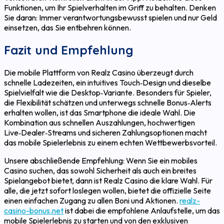
Funktionen, um Ihr Spielverhalten im Griff zu behalten. Denken
Sie daran: Immer verantwortungsbewusst spielen und nur Geld
einsetzen, das Sie entbehren können.
Fazit und Empfehlung
Die mobile Plattform von Realz Casino überzeugt durch
schnelle Ladezeiten, ein intuitives Touch‑Design und dieselbe
Spielvielfalt wie die Desktop‑Variante. Besonders für Spieler,
die Flexibilität schätzen und unterwegs schnelle Bonus‑Alerts
erhalten wollen, ist das Smartphone die ideale Wahl. Die
Kombination aus schnellen Auszahlungen, hochwertigen
Live‑Dealer‑Streams und sicheren Zahlungsoptionen macht
das mobile Spielerlebnis zu einem echten Wettbewerbsvorteil.
Unsere abschließende Empfehlung: Wenn Sie ein mobiles
Casino suchen, das sowohl Sicherheit als auch ein breites
Spielangebot bietet, dann ist Realz Casino die klare Wahl. Für
alle, die jetzt sofort loslegen wollen, bietet die offizielle Seite
einen einfachen Zugang zu allen Boni und Aktionen.
realz-
casino-bonus.net
ist dabei die empfohlene Anlaufstelle, um das
mobile Spielerlebnis zu starten und von den exklusiven