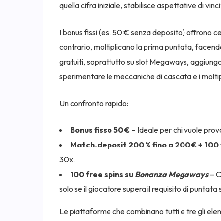
quella cifra iniziale, stabilisce aspettative di vin
I bonus fissi (es. 50 € senza deposito) offrono c
contrario, moltiplicano la prima puntata, facendo
gratuiti, soprattutto su slot Megaways, aggiung
sperimentare le meccaniche di cascata e i molti
Un confronto rapido:
Bonus fisso 50 €
– Ideale per chi vuole pro
Match‑deposit 200 % fino a 200 € + 100 
30x.
100 free spins su
Bonanza Megaways
– O
solo se il giocatore supera il requisito di puntata s
Le piattaforme che combinano tutti e tre gli eleme