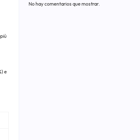
No hay comentarios que mostrar.
 più
) e