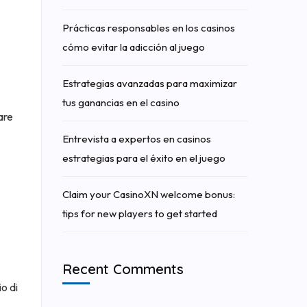
Prácticas responsables en los casinos
cómo evitar la adicción al juego
Estrategias avanzadas para maximizar
tus ganancias en el casino
are
Entrevista a expertos en casinos
estrategias para el éxito en el juego
Claim your CasinoXN welcome bonus:
tips for new players to get started
Recent Comments
o di