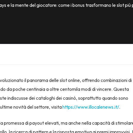
 e la mente del giocatore: come i bonus trasformano le slot più p
voluzionato il panorama delle slot online, offrendo combinazioni di
ndo da poche centinaia a oltre centomila modi di vincere. Questa
iste indiscusse dei cataloghi dei casinò, soprattutto quando sono
ltime novità del settore, visita
https://www.illocalenews.it/
.
lla promessa di payout elevati, ma anche nella capacità di stimolar
ollo, la ricerca di pattern e la risposta emotiva ai premi improvvisi. I