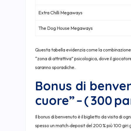
Extra Chilli Megaways
The Dog House Megaways
Questa tabella evidenzia come la combinazione 
“zona di attrattiva” psicologica, dove il giocator
saranno sporadiche.
Bonus di benvenu
cuore” – ( 300 pa
Il bonus di benvenuto è il biglietto da visita di o
spesso un match‑deposit del 200 % più 100 giri gr