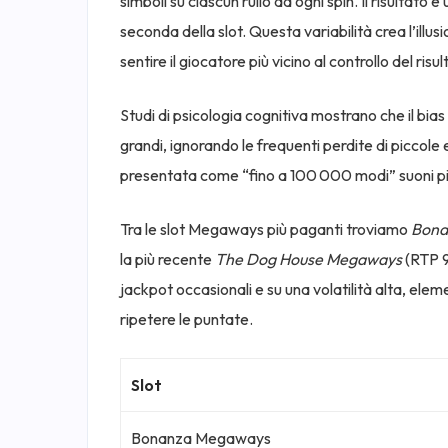
simboli su ciascun rullo ad ogni spin. Il risultato
seconda della slot. Questa variabilità crea l’illu
sentire il giocatore più vicino al controllo del risul
Studi di psicologia cognitiva mostrano che il bias d
grandi, ignorando le frequenti perdite di piccole e
presentata come “fino a 100 000 modi” suoni pi
Tra le slot Megaways più paganti troviamo
Bona
la più recente
The Dog House Megaways
(RTP 9
jackpot occasionali e su una volatilità alta, elem
ripetere le puntate.
Slot
Bonanza Megaways