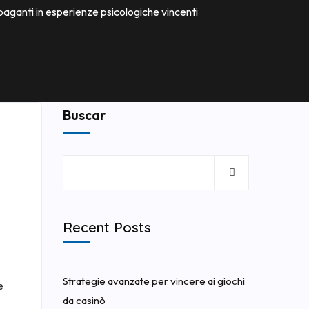
aganti in esperienze psicologiche vincenti
Buscar
Recent Posts
Strategie avanzate per vincere ai giochi
e
da casinò