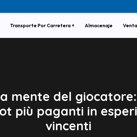
Transporte Por Carretera
Almacenaje
Venta
a mente del giocatore:
ot più paganti in esper
vincenti