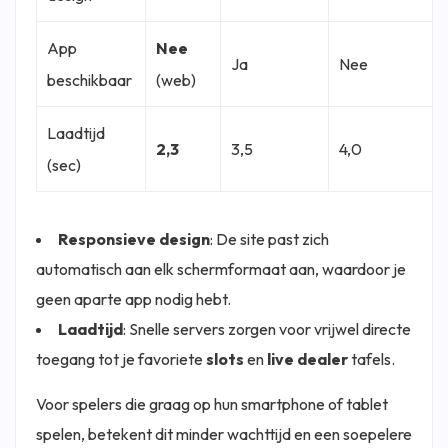
App
Nee
Ja
Nee
beschikbaar
(web)
Laadtijd
2,3
3,5
4,0
(sec)
Responsieve design
: De site past zich
automatisch aan elk schermformaat aan, waardoor je
geen aparte app nodig hebt.
Laadtijd
: Snelle servers zorgen voor vrijwel directe
toegang tot je favoriete
slots
en
live dealer
tafels.
Voor spelers die graag op hun smartphone of tablet
spelen, betekent dit minder wachttijd en een soepelere