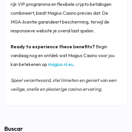
rijk VIP‑programma en flexibele crypto betalingen
combineert, biedt Magius Casino precies dat. De
MGA‑licentie garandeert bescherming, terwijl de
responsieve website je overal laat spelen.
Ready to experience these benefits?
Begin
vandaag nog en ontdek wat Magius Casino voor jou
kan betekenen op
magius‑nl.eu
.
Speel verantwoord, stel limieten en geniet van een
veilige, snelle en plezierige casino‑ervaring.
Buscar