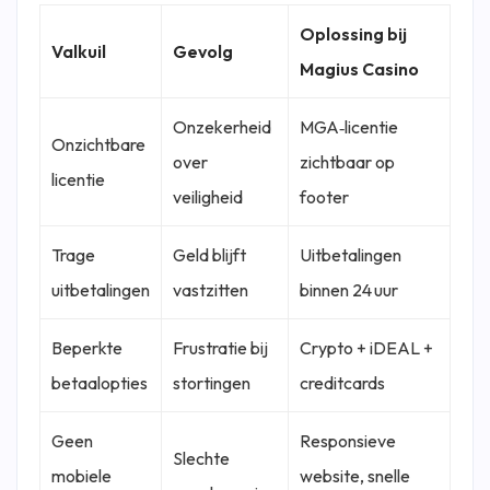
Oplossing bij
Valkuil
Gevolg
Magius Casino
Onzekerheid
MGA‑licentie
Onzichtbare
over
zichtbaar op
licentie
veiligheid
footer
Trage
Geld blijft
Uitbetalingen
uitbetalingen
vastzitten
binnen 24 uur
Beperkte
Frustratie bij
Crypto + iDEAL +
betaalopties
stortingen
creditcards
Geen
Responsieve
Slechte
mobiele
website, snelle