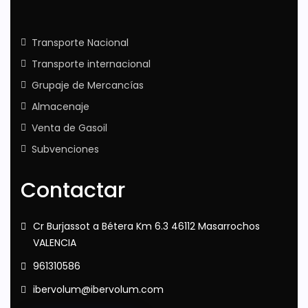
Transporte Nacional
Transporte internacional
Grupaje de Mercancías
Almacenaje
Venta de Gasoil
Subvenciones
Contactar
Cr Burjassot a Bétera Km 6.3 46112 Masarrochos
VALENCIA
961310586
ibervolum@ibervolum.com