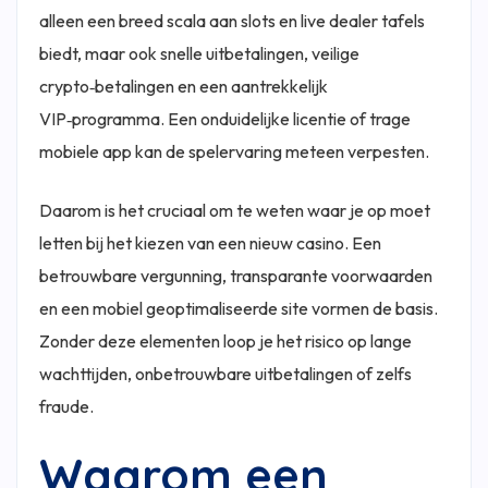
alleen een breed scala aan slots en live dealer tafels
biedt, maar ook snelle uitbetalingen, veilige
crypto‑betalingen en een aantrekkelijk
VIP‑programma. Een onduidelijke licentie of trage
mobiele app kan de spelervaring meteen verpesten.
Daarom is het cruciaal om te weten waar je op moet
letten bij het kiezen van een nieuw casino. Een
betrouwbare vergunning, transparante voorwaarden
en een mobiel geoptimaliseerde site vormen de basis.
Zonder deze elementen loop je het risico op lange
wachttijden, onbetrouwbare uitbetalingen of zelfs
fraude.
Waarom een