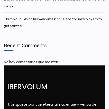
juego
Claim your CasinoXN welcome bonus: tips for new players to
get started
Recent Comments
No hay comentarios que mostrar.
IBERVOLUM
Transporte por carretera, almacenaje y venta de