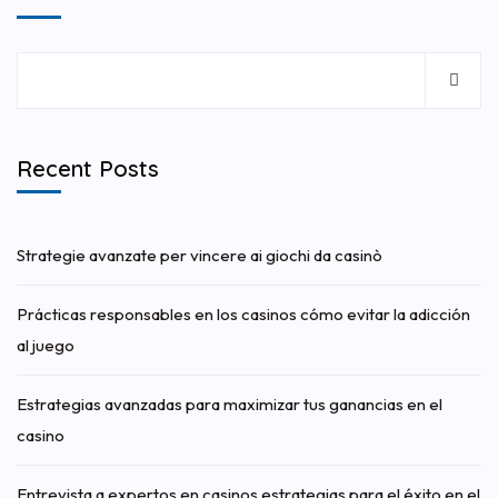
Recent Posts
Strategie avanzate per vincere ai giochi da casinò
Prácticas responsables en los casinos cómo evitar la adicción
al juego
Estrategias avanzadas para maximizar tus ganancias en el
casino
Entrevista a expertos en casinos estrategias para el éxito en el