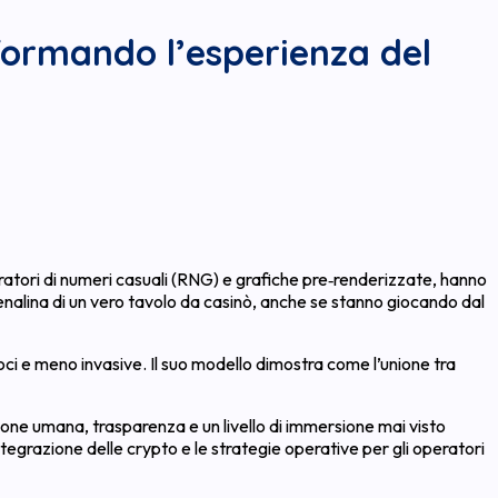
sformando l’esperienza del
eratori di numeri casuali (RNG) e grafiche pre‑renderizzate, hanno
enalina di un vero tavolo da casinò, anche se stanno giocando dal
loci e meno invasive. Il suo modello dimostra come l’unione tra
erazione umana, trasparenza e un livello di immersione mai visto
ntegrazione delle crypto e le strategie operative per gli operatori