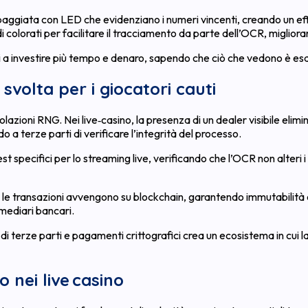
ipaggiata con LED che evidenziano i numeri vincenti, creando un effe
i colorati per facilitare il tracciamento da parte dell’OCR, miglior
tori a investire più tempo e denaro, sapendo che ciò che vedono è 
 svolta per i giocatori cauti
azioni RNG. Nei live‑casino, la presenza di un dealer visibile elimi
 terze parti di verificare l’integrità del processo.
pecifici per lo streaming live, verificando che l’OCR non alteri i da
o: le transazioni avvengono su blockchain, garantendo immutabilità e 
rmediari bancari.
i di terze parti e pagamenti crittografici crea un ecosistema in cui 
 nei live casino