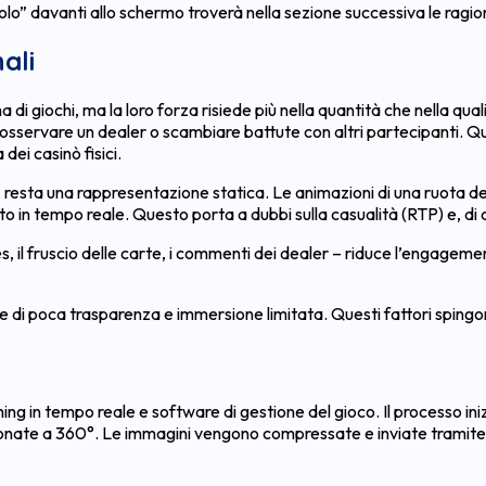
o” davanti allo schermo troverà nella sezione successiva le ragioni p
ali
i giochi, ma la loro forza risiede più nella quantità che nella qual
 osservare un dealer o scambiare battute con altri partecipanti.
dei casinò fisici.
 resta una rappresentazione statica. Le animazioni di una ruota del
ato in tempo reale. Questo porta a dubbi sulla casualità (RTP) e, d
hes, il fruscio delle carte, i commenti dei dealer – riduce l’engageme
one di poca trasparenza e immersione limitata. Questi fattori spingon
ng in tempo reale e software di gestione del gioco. Il processo ini
ionate a 360°. Le immagini vengono compressate e inviate tramite 