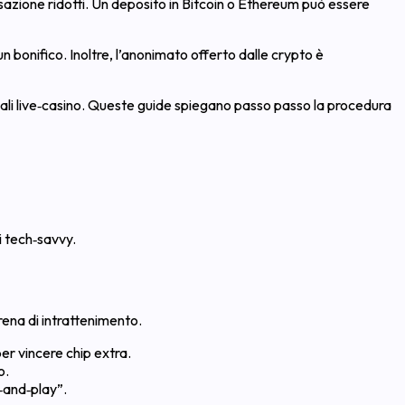
nsazione ridotti. Un deposito in Bitcoin o Ethereum può essere
 un bonifico. Inoltre, l’anonimato offerto dalle crypto è
ali live‑casino. Queste guide spiegano passo passo la procedura
i tech‑savvy.
arena di intrattenimento.
er vincere chip extra.
o.
‑and‑play”.