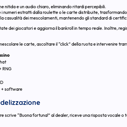
 nitida e un audio chiaro, eliminando ritardi percepibili.
umeri estratti dalla roulette o le carte distribuite, trasformandoli i
ca la casualità dei mescolamenti, mantenendo gli standard di certifi
untate dei giocatori e aggiorna il bankroll in tempo reale. Inoltre, re
 mescolare le carte, ascoltare il “click” della ruota e intervenire tram
asino
chat
 + RNG
HD
o + software
idelizzazione
tore scrive “Buona fortuna!” al dealer, riceve una risposta vocale 