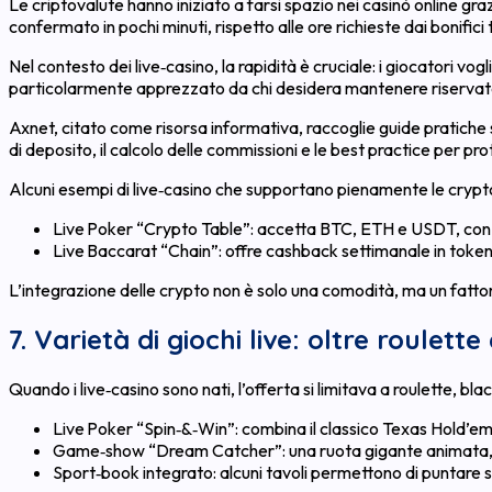
Le criptovalute hanno iniziato a farsi spazio nei casinò online gr
confermato in pochi minuti, rispetto alle ore richieste dai bonifici t
Nel contesto dei live‑casino, la rapidità è cruciale: i giocatori vog
particolarmente apprezzato da chi desidera mantenere riservata l
Axnet, citato come risorsa informativa, raccoglie guide pratich
di deposito, il calcolo delle commissioni e le best practice per pro
Alcuni esempi di live‑casino che supportano pienamente le crypt
Live Poker “Crypto Table”: accetta BTC, ETH e USDT, con 
Live Baccarat “Chain”: offre cashback settimanale in token pr
L’integrazione delle crypto non è solo una comodità, ma un fattor
7. Varietà di giochi live: oltre roulett
Quando i live‑casino sono nati, l’offerta si limitava a roulette, bl
Live Poker “Spin‑&‑Win”: combina il classico Texas Hold’em c
Game‑show “Dream Catcher”: una ruota gigante animata, c
Sport‑book integrato: alcuni tavoli permettono di puntare s