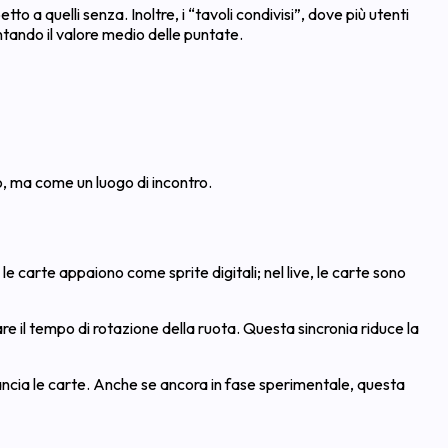
to a quelli senza. Inoltre, i “tavoli condivisi”, dove più utenti
tando il valore medio delle puntate.
co, ma come un luogo di incontro.
e carte appaiono come sprite digitali; nel live, le carte sono
are il tempo di rotazione della ruota. Questa sincronia riduce la
lancia le carte. Anche se ancora in fase sperimentale, questa