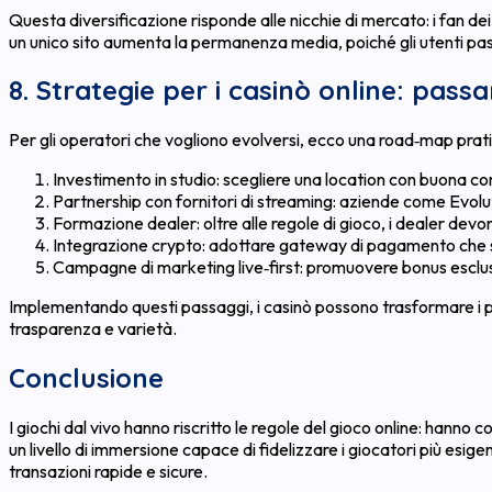
Questa diversificazione risponde alle nicchie di mercato: i fan dei 
un unico sito aumenta la permanenza media, poiché gli utenti pa
8. Strategie per i casinò online: passar
Per gli operatori che vogliono evolversi, ecco una road‑map prati
Investimento in studio: scegliere una location con buona con
Partnership con fornitori di streaming: aziende come Evoluti
Formazione dealer: oltre alle regole di gioco, i dealer dev
Integrazione crypto: adottare gateway di pagamento che
Campagne di marketing live‑first: promuovere bonus esclusivi
Implementando questi passaggi, i casinò possono trasformare i pun
trasparenza e varietà.
Conclusione
I giochi dal vivo hanno riscritto le regole del gioco online: hann
un livello di immersione capace di fidelizzare i giocatori più esi
transazioni rapide e sicure.