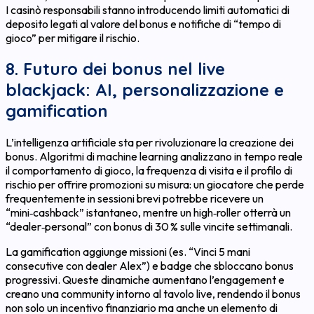
I casinò responsabili stanno introducendo limiti automatici di
deposito legati al valore del bonus e notifiche di “tempo di
gioco” per mitigare il rischio.
8. Futuro dei bonus nel live
blackjack: AI, personalizzazione e
gamification
L’intelligenza artificiale sta per rivoluzionare la creazione dei
bonus. Algoritmi di machine learning analizzano in tempo reale
il comportamento di gioco, la frequenza di visita e il profilo di
rischio per offrire promozioni su misura: un giocatore che perde
frequentemente in sessioni brevi potrebbe ricevere un
“mini‑cashback” istantaneo, mentre un high‑roller otterrà un
“dealer‑personal” con bonus di 30 % sulle vincite settimanali.
La gamification aggiunge missioni (es. “Vinci 5 mani
consecutive con dealer Alex”) e badge che sbloccano bonus
progressivi. Queste dinamiche aumentano l’engagement e
creano una community intorno al tavolo live, rendendo il bonus
non solo un incentivo finanziario ma anche un elemento di