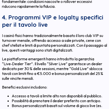
fondamentale: condizioni nascoste o rollover eccessivi
riducono rapidamente la fiducia.
4. Programmi VIP e loyalty specifici
per il tavolo live
I casinò fisici hanno tradizionalmente basato il loro club VIP su
turnover mensile, offrendo accesso a sale private, cene con
chef stellati e limiti di puntata personalizzati. Con il passaggio al
live, questi vantaggi sono stati digitalizzati.
Le piattaforme emergenti hanno introdotto la gerarchia
“Live‑Dealer Tier”. Il livello “Silver Live” garantisce un dealer
dedicato per 30 % delle sessioni, mentre “Gold Live” sblocca
tavoli con limiti fino a €5.000 e bonus personalizzati del 25 %
sulle vincite mensili.
Benefici esclusivi includono:
Accesso a tavoli a limite alto non disponibili al pubblico.
Possibilità di prenotare il dealer preferito con anticipo.
Bonus personalizzati basati sul volume di gioco live (es.