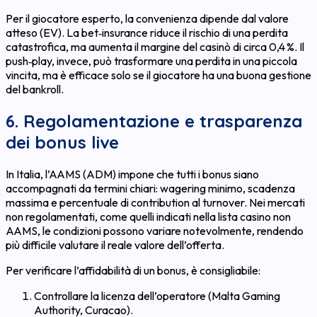
Per il giocatore esperto, la convenienza dipende dal valore
atteso (EV). La bet‑insurance riduce il rischio di una perdita
catastrofica, ma aumenta il margine del casinò di circa 0,4 %. Il
push‑play, invece, può trasformare una perdita in una piccola
vincita, ma è efficace solo se il giocatore ha una buona gestione
del bankroll.
6. Regolamentazione e trasparenza
dei bonus live
In Italia, l’AAMS (ADM) impone che tutti i bonus siano
accompagnati da termini chiari: wagering minimo, scadenza
massima e percentuale di contribution al turnover. Nei mercati
non regolamentati, come quelli indicati nella lista casino non
AAMS, le condizioni possono variare notevolmente, rendendo
più difficile valutare il reale valore dell’offerta.
Per verificare l’affidabilità di un bonus, è consigliabile:
Controllare la licenza dell’operatore (Malta Gaming
Authority, Curacao).