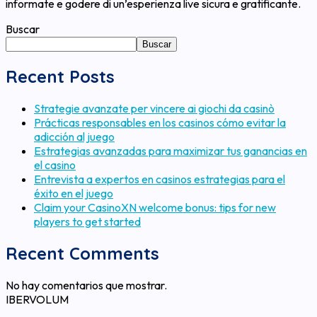
informate e godere di un’esperienza live sicura e gratificante.
Buscar
Buscar
Recent Posts
Strategie avanzate per vincere ai giochi da casinò
Prácticas responsables en los casinos cómo evitar la
adicción al juego
Estrategias avanzadas para maximizar tus ganancias en
el casino
Entrevista a expertos en casinos estrategias para el
éxito en el juego
Claim your CasinoXN welcome bonus: tips for new
players to get started
Recent Comments
No hay comentarios que mostrar.
IBERVOLUM