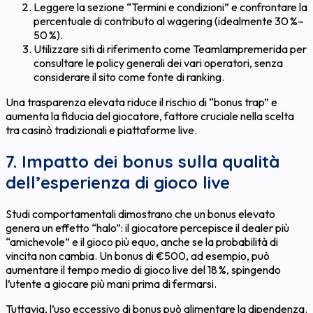
Leggere la sezione “Termini e condizioni” e confrontare la
percentuale di contributo al wagering (idealmente 30 %–
50 %).
Utilizzare siti di riferimento come Teamlampremerida per
consultare le policy generali dei vari operatori, senza
considerare il sito come fonte di ranking.
Una trasparenza elevata riduce il rischio di “bonus trap” e
aumenta la fiducia del giocatore, fattore cruciale nella scelta
tra casinò tradizionali e piattaforme live.
7. Impatto dei bonus sulla qualità
dell’esperienza di gioco live
Studi comportamentali dimostrano che un bonus elevato
genera un effetto “halo”: il giocatore percepisce il dealer più
“amichevole” e il gioco più equo, anche se la probabilità di
vincita non cambia. Un bonus di €500, ad esempio, può
aumentare il tempo medio di gioco live del 18 %, spingendo
l’utente a giocare più mani prima di fermarsi.
Tuttavia, l’uso eccessivo di bonus può alimentare la dipendenza.