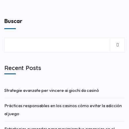
Buscar
Recent Posts
Strategie avanzate per vincere ai giochi da casinò
Prácticas responsables en los casinos cómo evitar la adicción
al juego
Estrategias avanzadas para maximizar tus ganancias en el