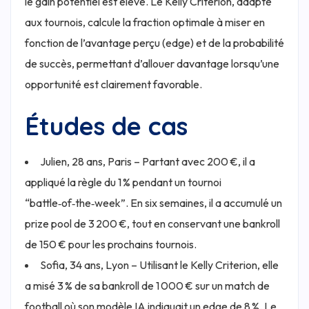
le gain potentiel est élevé. Le Kelly Criterion, adapté
aux tournois, calcule la fraction optimale à miser en
fonction de l’avantage perçu (edge) et de la probabilité
de succès, permettant d’allouer davantage lorsqu’une
opportunité est clairement favorable.
Études de cas
Julien, 28 ans, Paris – Partant avec 200 €, il a
appliqué la règle du 1 % pendant un tournoi
“battle‑of‑the‑week”. En six semaines, il a accumulé un
prize pool de 3 200 €, tout en conservant une bankroll
de 150 € pour les prochains tournois.
Sofia, 34 ans, Lyon – Utilisant le Kelly Criterion, elle
a misé 3 % de sa bankroll de 1 000 € sur un match de
football où son modèle IA indiquait un edge de 8 %. Le