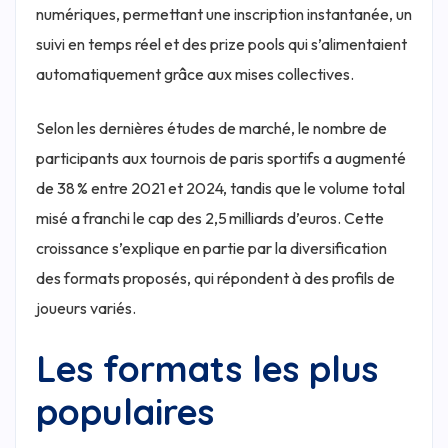
numériques, permettant une inscription instantanée, un
suivi en temps réel et des prize pools qui s’alimentaient
automatiquement grâce aux mises collectives.
Selon les dernières études de marché, le nombre de
participants aux tournois de paris sportifs a augmenté
de 38 % entre 2021 et 2024, tandis que le volume total
misé a franchi le cap des 2,5 milliards d’euros. Cette
croissance s’explique en partie par la diversification
des formats proposés, qui répondent à des profils de
joueurs variés.
Les formats les plus
populaires