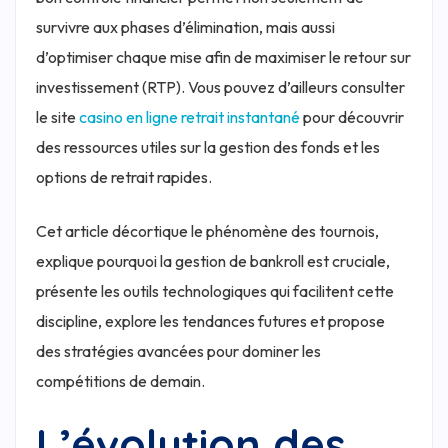
survivre aux phases d’élimination, mais aussi
d’optimiser chaque mise afin de maximiser le retour sur
investissement (RTP). Vous pouvez d’ailleurs consulter
le site
casino en ligne retrait instantané
pour découvrir
des ressources utiles sur la gestion des fonds et les
options de retrait rapides.
Cet article décortique le phénomène des tournois,
explique pourquoi la gestion de bankroll est cruciale,
présente les outils technologiques qui facilitent cette
discipline, explore les tendances futures et propose
des stratégies avancées pour dominer les
compétitions de demain.
L’évolution des