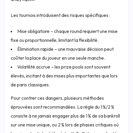
Les tournois introduisent des risques spécifiques :
Mise obligatoire – chaque round requiert une mise
fixe ou proportionnelle, limitant la flexibilité.
Élimination rapide – une mauvaise décision peut
coûter la place du joueur en une seule manche.
Volatilité accrue – les prize pools sont souvent
élevés, incitant à des mises plus importantes que lors
de paris classiques.
Pour contrer ces dangers, plusieurs méthodes
éprouvées sont recommandées. La règle du 1 %/2 %
consiste à ne jamais engager plus de 1 % de sa bankroll
sur une mise unique, ou 2 % lors de phases critiques où