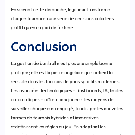
En suivant cette démarche, le joueur transforme
chaque tournoi en une série de décisions calculées
plutôt qu’en un pari de fortune.
Conclusion
La gestion de bankroll n’est plus une simple bonne
pratique ; elle est la pierre angulaire qui soutient la
réussite dans les tournois de paris sportifs modernes.
Les avancées technologiques – dashboards, IA, limites
automatiques – offrent aux joueurs les moyens de
surveiller chaque euro engagé, tandis que les nouvelles
formes de tournois hybrides et immersives
redéfinissent les règles du jeu. En adoptant les