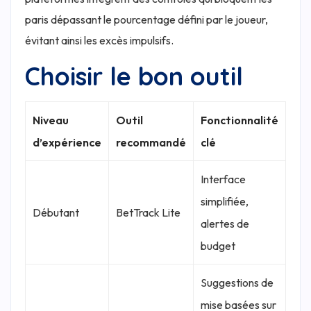
paris dépassant le pourcentage défini par le joueur,
évitant ainsi les excès impulsifs.
Choisir le bon outil
Niveau
Outil
Fonctionnalité
d’expérience
recommandé
clé
Interface
simplifiée,
Débutant
BetTrack Lite
alertes de
budget
Suggestions de
mise basées sur