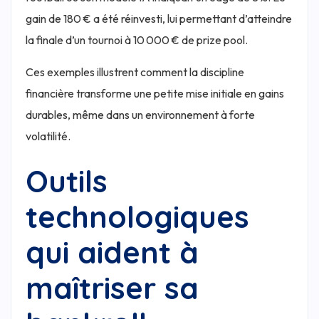
gain de 180 € a été réinvesti, lui permettant d’atteindre
la finale d’un tournoi à 10 000 € de prize pool.
Ces exemples illustrent comment la discipline
financière transforme une petite mise initiale en gains
durables, même dans un environnement à forte
volatilité.
Outils
technologiques
qui aident à
maîtriser sa