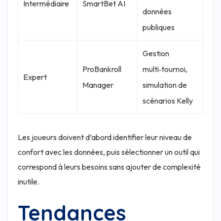
Intermédiaire
SmartBet AI
données
publiques
Gestion
ProBankroll
multi‑tournoi,
Expert
Manager
simulation de
scénarios Kelly
Les joueurs doivent d’abord identifier leur niveau de
confort avec les données, puis sélectionner un outil qui
correspond à leurs besoins sans ajouter de complexité
inutile.
Tendances