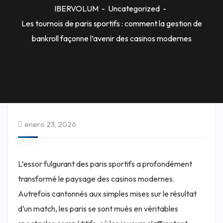
IBERVOLUM
Uncategorized
Les tournois de paris sportifs : comment la gestion de
bankroll façonne l’avenir des casinos modernes
enero 23, 2026
L’essor fulgurant des paris sportifs a profondément
transformé le paysage des casinos modernes.
Autrefois cantonnés aux simples mises sur le résultat
d’un match, les paris se sont mués en véritables