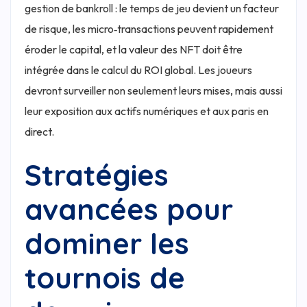
gestion de bankroll : le temps de jeu devient un facteur
de risque, les micro‑transactions peuvent rapidement
éroder le capital, et la valeur des NFT doit être
intégrée dans le calcul du ROI global. Les joueurs
devront surveiller non seulement leurs mises, mais aussi
leur exposition aux actifs numériques et aux paris en
direct.
Stratégies
avancées pour
dominer les
tournois de