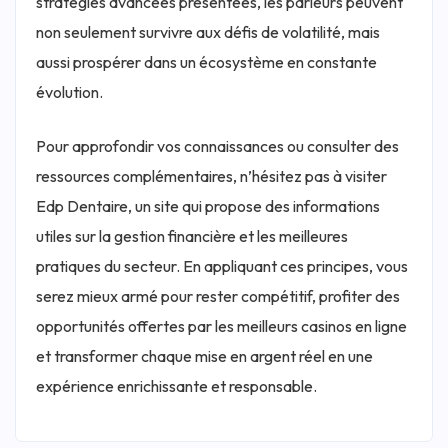
stratégies avancées présentées, les parieurs peuvent
non seulement survivre aux défis de volatilité, mais
aussi prospérer dans un écosystème en constante
évolution.
Pour approfondir vos connaissances ou consulter des
ressources complémentaires, n’hésitez pas à visiter
Edp Dentaire, un site qui propose des informations
utiles sur la gestion financière et les meilleures
pratiques du secteur. En appliquant ces principes, vous
serez mieux armé pour rester compétitif, profiter des
opportunités offertes par les meilleurs casinos en ligne
et transformer chaque mise en argent réel en une
expérience enrichissante et responsable.