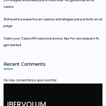
casino
Entrevista a expertos en casinos estrategias para el éxito en el
juego
Claim your CasinoXN welcome bonus: tips for new players to
get started
Recent Comments
No hay comentarios que mostrar.
IBERVOLUM