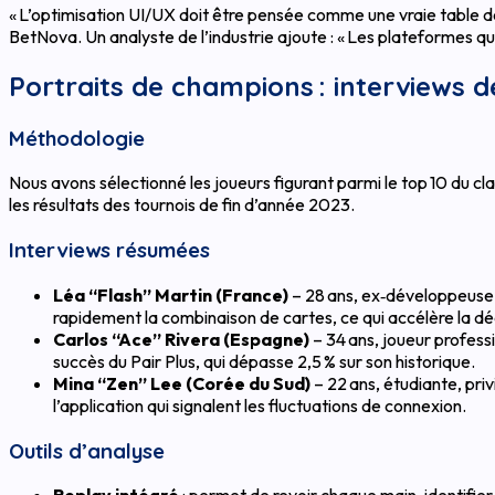
« L’optimisation UI/UX doit être pensée comme une vraie table d
BetNova. Un analyste de l’industrie ajoute : « Les plateformes qu
Portraits de champions : interviews de
Méthodologie
Nous avons sélectionné les joueurs figurant parmi le top 10 du c
les résultats des tournois de fin d’année 2023.
Interviews résumées
Léa “Flash” Martin (France)
– 28 ans, ex‑développeuse w
rapidement la combinaison de cartes, ce qui accélère la déc
Carlos “Ace” Rivera (Espagne)
– 34 ans, joueur professi
succès du Pair Plus, qui dépasse 2,5 % sur son historique.
Mina “Zen” Lee (Corée du Sud)
– 22 ans, étudiante, priv
l’application qui signalent les fluctuations de connexion.
Outils d’analyse