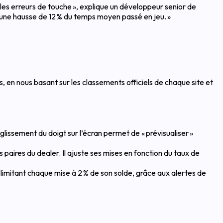
les erreurs de touche », explique un développeur senior de
t une hausse de 12 % du temps moyen passé en jeu. »
 en nous basant sur les classements officiels de chaque site et
issement du doigt sur l’écran permet de « prévisualiser »
s paires du dealer. Il ajuste ses mises en fonction du taux de
en limitant chaque mise à 2 % de son solde, grâce aux alertes de