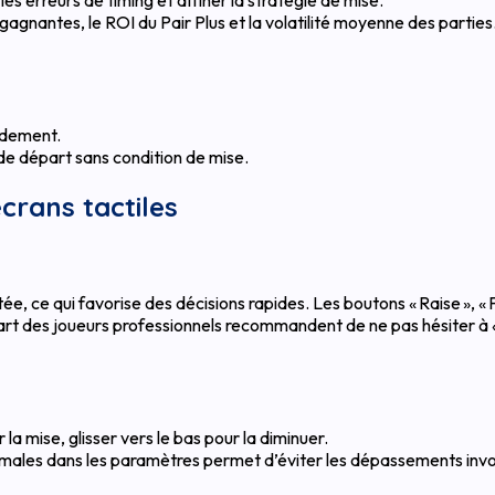
les erreurs de timing et affiner la stratégie de mise.
gagnantes, le ROI du Pair Plus et la volatilité moyenne des parties
pidement.
de départ sans condition de mise.
crans tactiles
ée, ce qui favorise des décisions rapides. Les boutons « Raise », « 
part des joueurs professionnels recommandent de ne pas hésiter à « 
 la mise, glisser vers le bas pour la diminuer.
imales dans les paramètres permet d’éviter les dépassements involo