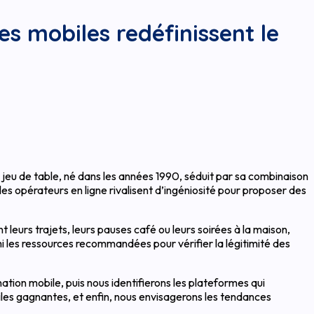
s mobiles redéfinissent le
jeu de table, né dans les années 1990, séduit par sa combinaison
les opérateurs en ligne rivalisent d’ingéniosité pour proposer des
leurs trajets, leurs pauses café ou leurs soirées à la maison,
i les ressources recommandées pour vérifier la légitimité des
ation mobile, puis nous identifierons les plateformes qui
tiles gagnantes, et enfin, nous envisagerons les tendances