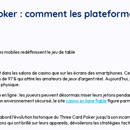
ker : comment les plateforme
 mobiles redéfinissent le jeu de table
 dans les salons de casino que sur les écrans des smartphones. Ce 
e 97 % qui attire les amateurs de jeux d’argent réel. Aujourd’hui, 
u physique.
 ligne : les joueurs peuvent désormais miser leurs jetons pendant 
 un environnement sécurisé, le site
casino en ligne fiable
figure parm
bord l’évolution historique du Three Card Poker jusqu’à son incarn
 qui ont brillé sur leurs appareils, dévoilerons les stratégies tac