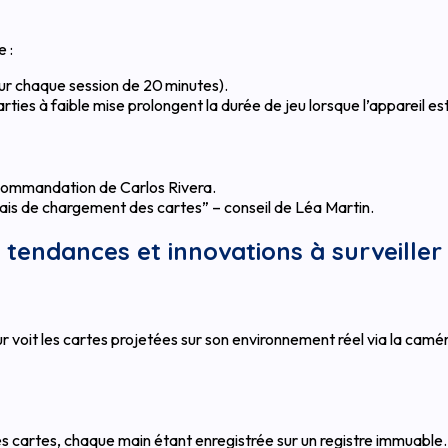
 :
ur chaque session de 20 minutes).
arties à faible mise prolongent la durée de jeu lorsque l’appareil 
recommandation de Carlos Rivera.
lais de chargement des cartes” – conseil de Léa Martin.
 tendances et innovations à surveiller
eur voit les cartes projetées sur son environnement réel via la c
des cartes, chaque main étant enregistrée sur un registre immuabl