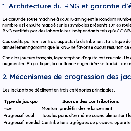
1. Architecture du RNG et garantie d’
Le cœur de toute machine à sous iGaming est le Random Number G
nombre est ensuite mappé sur les symboles présents sur les roule
RNG certifiés par des laboratoires indépendants tels qu’eCOGR
Ces audits portent sur trois aspects : la distribution statistique
annuellement garantit que le RNG ne favorise aucun résultat, ce 
Chez les joueurs français, la perception d’équité est cruciale. Un 
augmenter. En pratique, la confiance engendrée se traduit par u
2. Mécanismes de progression des ja
Les jackpots se déclinent en trois catégories principales.
Type de jackpot
Source des contributions
Fixe
Montant prédéfini dès le lancement
Progressif local
Tous les paris d’un même casino alimentent l
Progressif mondial
Contributions agrégées de plusieurs opérate