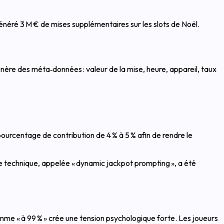
énéré 3 M € de mises supplémentaires sur les slots de Noël.
re des méta‑données : valeur de la mise, heure, appareil, taux
urcentage de contribution de 4 % à 5 % afin de rendre le
tte technique, appelée « dynamic jackpot prompting », a été
comme « à 99 % » crée une tension psychologique forte. Les joueurs