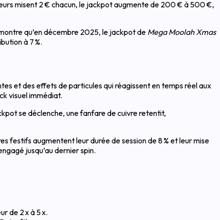
ueurs misent 2 € chacun, le jackpot augmente de 200 € à 500 €,
t montre qu’en décembre 2025, le jackpot de
Mega Moolah Xmas
bution à 7 %.
tes et des effets de particules qui réagissent en temps réel aux
ck visuel immédiat.
kpot se déclenche, une fanfare de cuivre retentit,
es festifs augmentent leur durée de session de 8 % et leur mise
engagé jusqu’au dernier spin.
r de 2 x à 5 x.