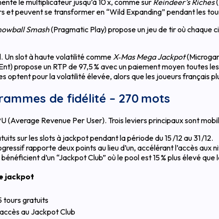
ente le multiplicateur jusqu’à 10 x, comme sur
Reindeer’s Riches
(
ers et peuvent se transformer en “Wild Expanding” pendant les tour
nowball Smash
(Pragmatic Play) propose un jeu de tir où chaque ci
l. Un slot à haute volatilité comme
X‑Mas Mega Jackpot
(Microgami
nt) propose un RTP de 97,5 % avec un paiement moyen toutes les 8 
s optent pour la volatilité élevée, alors que les joueurs français p
grammes de fidélité – 270 mots
U (Average Revenue Per User). Trois leviers principaux sont mobili
its sur les slots à jackpot pendant la période du 15 /12 au 31 /12.
ogressif rapporte deux points au lieu d’un, accélérant l’accès aux n
énéficient d’un “Jackpot Club” où le pool est 15 % plus élevé que l
 jackpot
5 tours gratuits
 accès au Jackpot Club