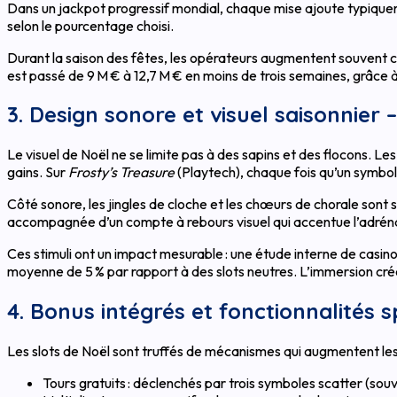
Dans un jackpot progressif mondial, chaque mise ajoute typique
selon le pourcentage choisi.
Durant la saison des fêtes, les opérateurs augmentent souvent 
est passé de 9 M € à 12,7 M € en moins de trois semaines, grâce à
3. Design sonore et visuel saisonnier 
Le visuel de Noël ne se limite pas à des sapins et des flocons. L
gains. Sur
Frosty’s Treasure
(Playtech), chaque fois qu’un symbole
Côté sonore, les jingles de cloche et les chœurs de chorale sont
accompagnée d’un compte à rebours visuel qui accentue l’adréna
Ces stimuli ont un impact mesurable : une étude interne de casin
moyenne de 5 % par rapport à des slots neutres. L’immersion crée
4. Bonus intégrés et fonctionnalités 
Les slots de Noël sont truffés de mécanismes qui augmentent les 
Tours gratuits : déclenchés par trois symboles scatter (souv