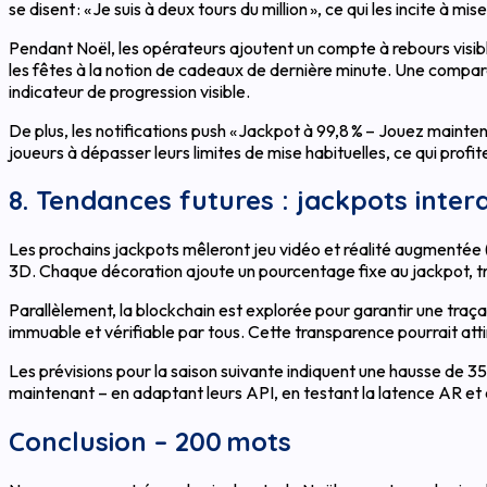
se disent : « Je suis à deux tours du million », ce qui les incite à 
Pendant Noël, les opérateurs ajoutent un compte à rebours visible
les fêtes à la notion de cadeaux de dernière minute. Une compara
indicateur de progression visible.
De plus, les notifications push « Jackpot à 99,8 % – Jouez maint
joueurs à dépasser leurs limites de mise habituelles, ce qui profi
8. Tendances futures : jackpots inter
Les prochains jackpots mêleront jeu vidéo et réalité augmentée (A
3D. Chaque décoration ajoute un pourcentage fixe au jackpot, tr
Parallèlement, la blockchain est explorée pour garantir une traç
immuable et vérifiable par tous. Cette transparence pourrait att
Les prévisions pour la saison suivante indiquent une hausse de 3
maintenant – en adaptant leurs API, en testant la latence AR et 
Conclusion – 200 mots