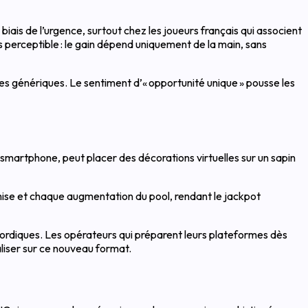
iais de l’urgence, surtout chez les joueurs français qui associent
 perceptible : le gain dépend uniquement de la main, sans
es génériques. Le sentiment d’« opportunité unique » pousse les
n smartphone, peut placer des décorations virtuelles sur un sapin
 mise et chaque augmentation du pool, rendant le jackpot
 nordiques. Les opérateurs qui préparent leurs plateformes dès
liser sur ce nouveau format.