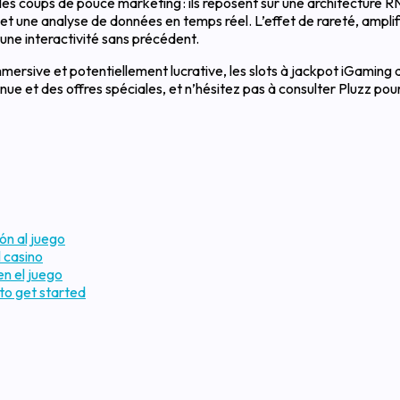
es coups de pouce marketing : ils reposent sur une architecture 
e et une analyse de données en temps réel. L’effet de rareté, ampli
une interactivité sans précédent.
mmersive et potentiellement lucrative, les slots à jackpot iGaming 
nue et des offres spéciales, et n’hésitez pas à consulter Pluzz po
ón al juego
 casino
en el juego
to get started