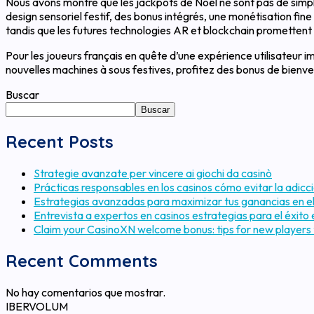
Nous avons montré que les jackpots de Noël ne sont pas de simpl
design sensoriel festif, des bonus intégrés, une monétisation fin
tandis que les futures technologies AR et blockchain promettent 
Pour les joueurs français en quête d’une expérience utilisateur i
nouvelles machines à sous festives, profitez des bonus de bienve
Buscar
Buscar
Recent Posts
Strategie avanzate per vincere ai giochi da casinò
Prácticas responsables en los casinos cómo evitar la adicci
Estrategias avanzadas para maximizar tus ganancias en el
Entrevista a expertos en casinos estrategias para el éxito 
Claim your CasinoXN welcome bonus: tips for new players 
Recent Comments
No hay comentarios que mostrar.
IBERVOLUM