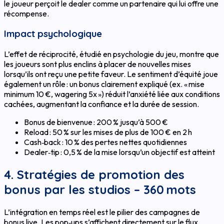
le joueur perçoit le dealer comme un partenaire qui lui offre une
récompense.
Impact psychologique
L’effet de réciprocité, étudié en psychologie du jeu, montre que
les joueurs sont plus enclins à placer de nouvelles mises
lorsqu’ils ont reçu une petite faveur. Le sentiment d’équité joue
également un rôle : un bonus clairement expliqué (ex. « mise
minimum 10 €, wagering 5x ») réduit l’anxiété liée aux conditions
cachées, augmentant la confiance et la durée de session.
Bonus de bienvenue : 200 % jusqu’à 500 €
Reload : 50 % sur les mises de plus de 100 € en 2 h
Cash‑back : 10 % des pertes nettes quotidiennes
Dealer‑tip : 0,5 % de la mise lorsqu’un objectif est atteint
4. Stratégies de promotion des
bonus par les studios – 360 mots
L’intégration en temps réel est le pilier des campagnes de
bonus live. Les pop‑ups s’affichent directement sur le flux,