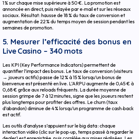
1 % sur chaque mise supérieure à 50 €. La promotion est
annoncée en direct, puis relayée par e‑mail et sur les réseaux
sociaux. Résultat : hausse de 18 % du taux de conversion et
augmentation de 22 % du temps moyen de session pendant les
semaines de promotion.
5. Mesurer l’efficacité des bonus en
Live Casino – 340 mots
Les KPI (Key Performance Indicators) permettent de
quantifier l’impact des bonus. Le taux de conversion (visiteurs
→ joueurs actifs) passe de 12 % à 15 % lorsqu’un bonus de
bienvenue est présenté en live. L’ARPU augmente de 0,45 € à
0,68 € grâce aux reloads fréquents. La durée moyenne de
session grimpe de 7 à 12 minutes, signe que les joueurs restent
plus longtemps pour profiter des offres. Le churn (taux
d’abandon) diminue de 4 % lorsqu’un programme de cash‑back
est actif.
Les outils d’analyse s’appuient sur le big data : chaque
interaction vidéo (clic sur le pop‑up, temps passé à regarder le
dealer) est enregistrée, puis corrélée aux mises réalisées. Les