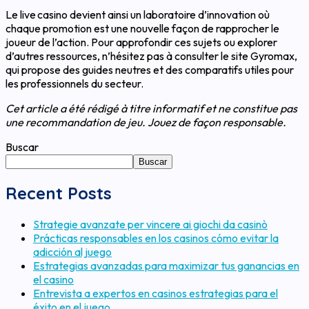
Le live casino devient ainsi un laboratoire d’innovation où
chaque promotion est une nouvelle façon de rapprocher le
joueur de l’action. Pour approfondir ces sujets ou explorer
d’autres ressources, n’hésitez pas à consulter le site Gyromax,
qui propose des guides neutres et des comparatifs utiles pour
les professionnels du secteur.
Cet article a été rédigé à titre informatif et ne constitue pas
une recommandation de jeu. Jouez de façon responsable.
Buscar
Buscar
Recent Posts
Strategie avanzate per vincere ai giochi da casinò
Prácticas responsables en los casinos cómo evitar la
adicción al juego
Estrategias avanzadas para maximizar tus ganancias en
el casino
Entrevista a expertos en casinos estrategias para el
éxito en el juego