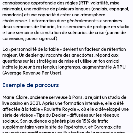
connaissance approfondie des règles (RTP, volatilité, mise
minimale), une maîtrise de plusieurs langues (anglais, espagnol,
mandarin) et une capacité à créer une atmosphère
chaleureuse. La formation dure généralement six semaines :
deux semaines de théorie, trois semaines de pratique en studio,
et une semaine de simulation de scénarios de crise (panne de
connexion, joueur agressif).
La « personnalité de la table » devient un facteur de rétention
majeur. Un dealer qui raconte des anecdotes, répond aux
questions sur les stratégies de mise et utilise un ton amical
incite le joueur à rester plus longtemps, augmentant le ARPU
(Average Revenue Per User).
Exemple de parcours
Marie‑Claire, ancienne serveuse à Paris, a rejoint un studio de
live casino en 2021. Après une formation intensive, elle a été
affectée à la table « Roulette Royale », où elle a développé une
série de vidéos « Tips du Dealer » diffusées sur les réseaux
sociaux. Son audience a généré plus de 15 % de trafic
supplémentaire vers le site de l’opérateur, et Gyromax cite
souvent son profil comme une illustration de la synergie entre