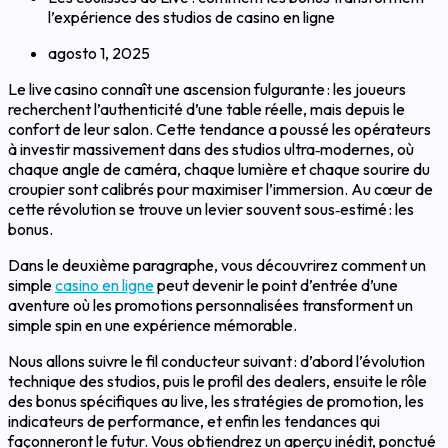
l’expérience des studios de casino en ligne
agosto 1, 2025
Le live casino connaît une ascension fulgurante : les joueurs
recherchent l’authenticité d’une table réelle, mais depuis le
confort de leur salon. Cette tendance a poussé les opérateurs
à investir massivement dans des studios ultra‑modernes, où
chaque angle de caméra, chaque lumière et chaque sourire du
croupier sont calibrés pour maximiser l’immersion. Au cœur de
cette révolution se trouve un levier souvent sous‑estimé : les
bonus.
Dans le deuxième paragraphe, vous découvrirez comment un
simple
casino en ligne
peut devenir le point d’entrée d’une
aventure où les promotions personnalisées transforment un
simple spin en une expérience mémorable.
Nous allons suivre le fil conducteur suivant : d’abord l’évolution
technique des studios, puis le profil des dealers, ensuite le rôle
des bonus spécifiques au live, les stratégies de promotion, les
indicateurs de performance, et enfin les tendances qui
façonneront le futur. Vous obtiendrez un aperçu inédit, ponctué