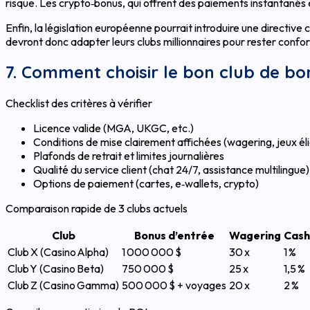
risque. Les crypto‑bonus, qui offrent des paiements instantanés et
Enfin, la législation européenne pourrait introduire une directive
devront donc adapter leurs clubs millionnaires pour rester confor
7. Comment choisir le bon club de bon
Checklist des critères à vérifier
Licence valide (MGA, UKGC, etc.)
Conditions de mise clairement affichées (wagering, jeux éli
Plafonds de retrait et limites journalières
Qualité du service client (chat 24/7, assistance multilingue)
Options de paiement (cartes, e‑wallets, crypto)
Comparaison rapide de 3 clubs actuels
Club
Bonus d’entrée
Wagering
Cash
Club X (Casino Alpha)
1 000 000 $
30 x
1 %
Club Y (Casino Beta)
750 000 $
25 x
1,5 %
Club Z (Casino Gamma)
500 000 $ + voyages
20 x
2 %