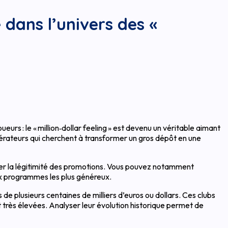
 dans l’univers des «
urs : le « million‑dollar feeling » est devenu un véritable aimant
érateurs qui cherchent à transformer un gros dépôt en une
ier la légitimité des promotions. Vous pouvez notamment
x programmes les plus généreux.
e plusieurs centaines de milliers d’euros ou dollars. Ces clubs
très élevées. Analyser leur évolution historique permet de