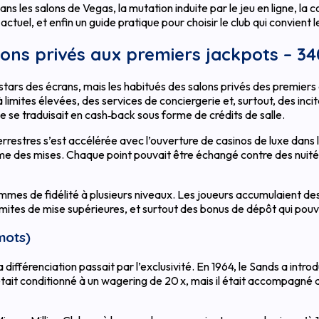
ns les salons de Vegas, la mutation induite par le jeu en ligne, la c
uel, et enfin un guide pratique pour choisir le club qui convient le
salons privés aux premiers jackpots – 3
es stars des écrans, mais les habitués des salons privés des premie
imites élevées, des services de conciergerie et, surtout, des incit
e se traduisait en cash‑back sous forme de crédits de salle.
rrestres s’est accélérée avec l’ouverture de casinos de luxe dans
e des mises. Chaque point pouvait être échangé contre des nuitées 
es de fidélité à plusieurs niveaux. Les joueurs accumulaient des 
tes de mise supérieures, et surtout des bonus de dépôt qui pouvaie
mots)
fférenciation passait par l’exclusivité. En 1964, le Sands a introdu
ait conditionné à un wagering de 20 x, mais il était accompagné d